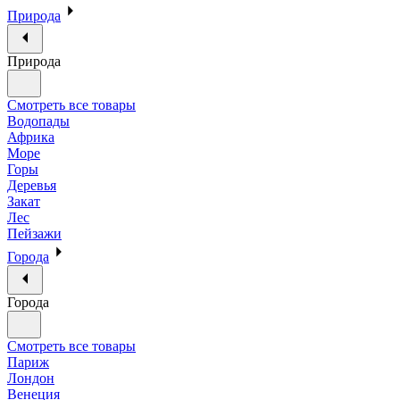
Природа
Природа
Смотреть все товары
Водопады
Африка
Море
Горы
Деревья
Закат
Лес
Пейзажи
Города
Города
Смотреть все товары
Париж
Лондон
Венеция