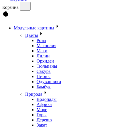
Корзина
Модульные картины
Цветы
Розы
Магнолия
Маки
Лилии
Орхидеи
Тюльпаны
Сакура
Пионы
Одуванчики
Бамбук
Природа
Водопады
Африка
Море
Горы
Деревья
Закат