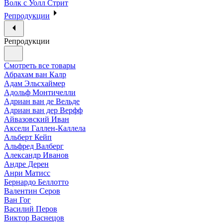
Волк с Уолл Стрит
Репродукции
Репродукции
Смотреть все товары
Абрахам ван Калр
Адам Эльсхаймер
Адольф Монтичелли
Адриан ван де Вельде
Адриан ван дер Верфф
Айвазовский Иван
Аксели Галлен-Каллела
Альберт Кейп
Альфред Валберг
Александр Иванов
Андре Дерен
Анри Матисс
Бернардо Беллотто
Валентин Серов
Ван Гог
Василий Перов
Виктор Васнецов