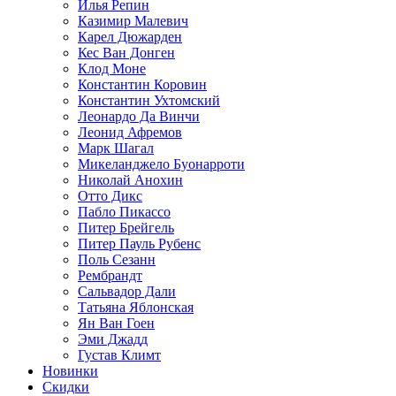
Илья Репин
Казимир Малевич
Карел Дюжарден
Кес Ван Донген
Клод Моне
Константин Коровин
Константин Ухтомский
Леонардо Да Винчи
Леонид Афремов
Марк Шагал
Микеланджело Буонарроти
Николай Анохин
Отто Дикс
Пабло Пикассо
Питер Брейгель
Питер Пауль Рубенс
Поль Сезанн
Рембрандт
Сальвадор Дали
Татьяна Яблонская
Ян Ван Гоен
Эми Джадд
Густав Климт
Новинки
Скидки