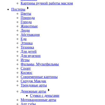
Картины ручной работы маслом
Постеры
Цветы
Природа
Города
Животные
Люди
Абстракция
Еда
Этника
Техника
Для детей
Для мужчин
Игры
Фильмы, Мультфильмы
Спорт
Космос
Современные картины
Скрудж Макдак
Трендовые арты
Денежные арты
Сумки с деньгами
Мотивационные арты
Арт губы