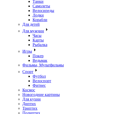
Танки
Самолеты
Велосипеды
Лодки
Корабли
Для детей
Для мужчин
Часы
Карты
Рыбалка
Игры
Покер
Ведьмак
Фильмы, Мультфильмы
Спорт
Футбол
Велоспорт
Фитнес
Космос
Новогодние картины
Для кухни
Диптих
Триптих
Полиптих