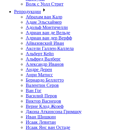
Волк с Уолл Стрит
Репродукции
Абрахам ван Калр
Адам Эльсхаймер
Адольф Монтичелли
Адриан ван де Вельде
Адриан ван дер Верфф
Айвазовский Иван
Аксели Галлен-Каллела
Альберт Кейп
Альфред Валберг
Александр Иванов
Андре Дерен
Анри Матисс
Бернардо Беллотто
Валентин Серов
Ван Гог
Василий Перов
Виктор Васнецов
Верне Клод Жозеф
Джона Аткинсона Гримшоу
Иван Шишкин
Исаак Левитан
Исаак Янс ван Остаде