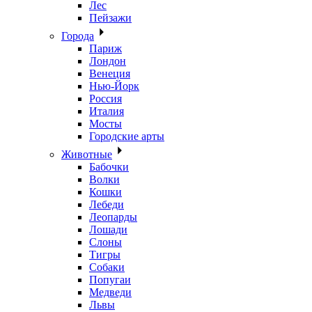
Лес
Пейзажи
Города
Париж
Лондон
Венеция
Нью-Йорк
Россия
Италия
Мосты
Городские арты
Животные
Бабочки
Волки
Кошки
Лебеди
Леопарды
Лошади
Слоны
Тигры
Собаки
Попугаи
Медведи
Львы