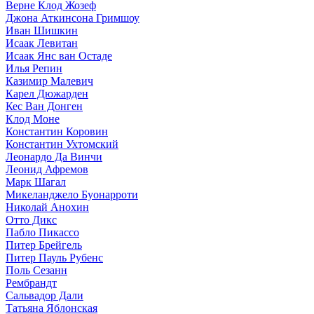
Верне Клод Жозеф
Джона Аткинсона Гримшоу
Иван Шишкин
Исаак Левитан
Исаак Янс ван Остаде
Илья Репин
Казимир Малевич
Карел Дюжарден
Кес Ван Донген
Клод Моне
Константин Коровин
Константин Ухтомский
Леонардо Да Винчи
Леонид Афремов
Марк Шагал
Микеланджело Буонарроти
Николай Анохин
Отто Дикс
Пабло Пикассо
Питер Брейгель
Питер Пауль Рубенс
Поль Сезанн
Рембрандт
Сальвадор Дали
Татьяна Яблонская