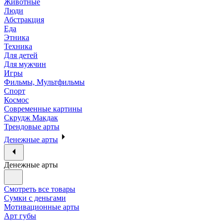
Животные
Люди
Абстракция
Еда
Этника
Техника
Для детей
Для мужчин
Игры
Фильмы, Мультфильмы
Спорт
Космос
Современные картины
Скрудж Макдак
Трендовые арты
Денежные арты
Денежные арты
Смотреть все товары
Сумки с деньгами
Мотивационные арты
Арт губы