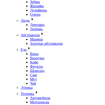
Зебры
Жирафы
Дельфины
Олени
Люди
Девушки
Любовь
Абстракция
Мрамор
Золотые абстракции
Еда
Вино
Выпечка
Кофе
Фрукты
Шоколад
Сыр
Мед
Чай
Этника
Техника
Автомобили
Мотоциклы