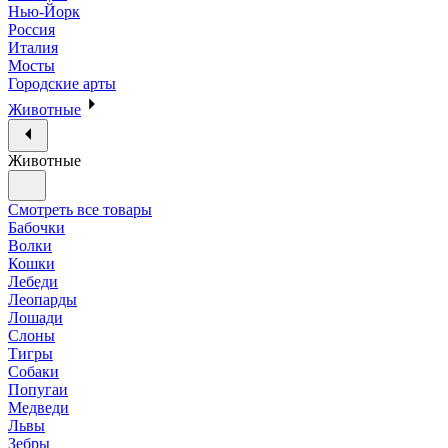
Нью-Йорк
Россия
Италия
Мосты
Городские арты
Животные
Животные
Смотреть все товары
Бабочки
Волки
Кошки
Лебеди
Леопарды
Лошади
Слоны
Тигры
Собаки
Попугаи
Медведи
Львы
Зебры