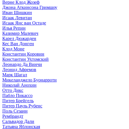
Верне Клод Жозеф
Джона Аткинсона Гримшоу
Иван Шишкин
Исаак Левитан
Исаак Янс ван Остаде
Илья Репин
Казимир Малевич
Карел Дюжарден
Кес Ван Донген
Клод Моне
Константин Коровин
Константин Ухтомский
Леонардо Да Винчи
Леонид Афремов
Марк Шагал
Микеланджело Буонарроти
Николай Анохин
Отто Дикс
Пабло Пикассо
Питер Брейгель
Питер Пауль Рубенс
Поль Сезанн
Рембрандт
Сальвадор Дали
Татьяна Яблонская