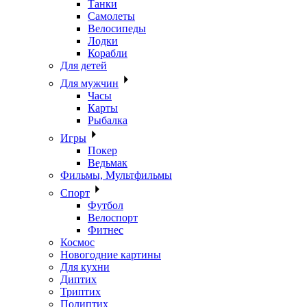
Танки
Самолеты
Велосипеды
Лодки
Корабли
Для детей
Для мужчин
Часы
Карты
Рыбалка
Игры
Покер
Ведьмак
Фильмы, Мультфильмы
Спорт
Футбол
Велоспорт
Фитнес
Космос
Новогодние картины
Для кухни
Диптих
Триптих
Полиптих