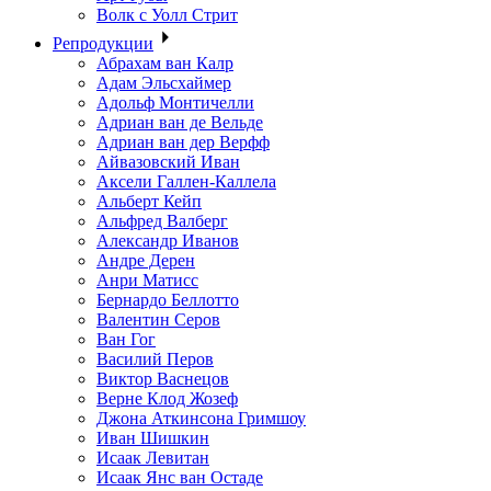
Волк с Уолл Стрит
Репродукции
Абрахам ван Калр
Адам Эльсхаймер
Адольф Монтичелли
Адриан ван де Вельде
Адриан ван дер Верфф
Айвазовский Иван
Аксели Галлен-Каллела
Альберт Кейп
Альфред Валберг
Александр Иванов
Андре Дерен
Анри Матисс
Бернардо Беллотто
Валентин Серов
Ван Гог
Василий Перов
Виктор Васнецов
Верне Клод Жозеф
Джона Аткинсона Гримшоу
Иван Шишкин
Исаак Левитан
Исаак Янс ван Остаде