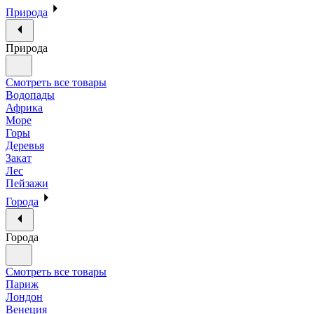
Природа
Природа
Смотреть все товары
Водопады
Африка
Море
Горы
Деревья
Закат
Лес
Пейзажи
Города
Города
Смотреть все товары
Париж
Лондон
Венеция