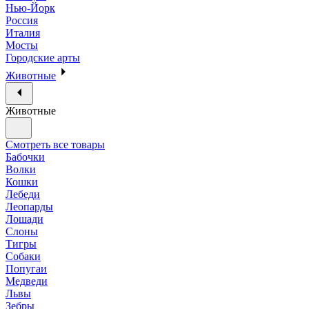
Нью-Йорк
Россия
Италия
Мосты
Городские арты
Животные
Животные
Смотреть все товары
Бабочки
Волки
Кошки
Лебеди
Леопарды
Лошади
Слоны
Тигры
Собаки
Попугаи
Медведи
Львы
Зебры