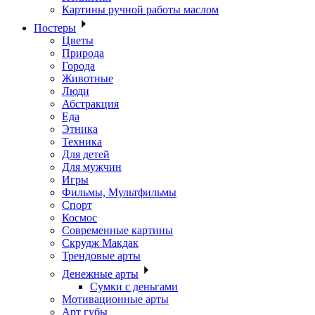
Картины ручной работы маслом
Постеры
Цветы
Природа
Города
Животные
Люди
Абстракция
Еда
Этника
Техника
Для детей
Для мужчин
Игры
Фильмы, Мультфильмы
Спорт
Космос
Современные картины
Скрудж Макдак
Трендовые арты
Денежные арты
Сумки с деньгами
Мотивационные арты
Арт губы