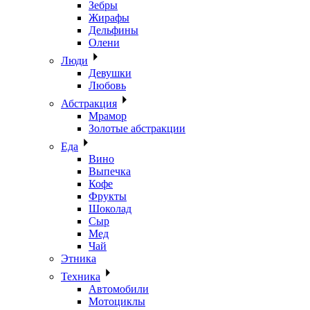
Зебры
Жирафы
Дельфины
Олени
Люди
Девушки
Любовь
Абстракция
Мрамор
Золотые абстракции
Еда
Вино
Выпечка
Кофе
Фрукты
Шоколад
Сыр
Мед
Чай
Этника
Техника
Автомобили
Мотоциклы