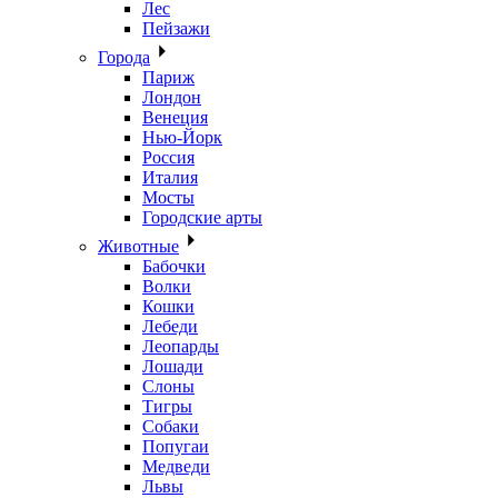
Лес
Пейзажи
Города
Париж
Лондон
Венеция
Нью-Йорк
Россия
Италия
Мосты
Городские арты
Животные
Бабочки
Волки
Кошки
Лебеди
Леопарды
Лошади
Слоны
Тигры
Собаки
Попугаи
Медведи
Львы