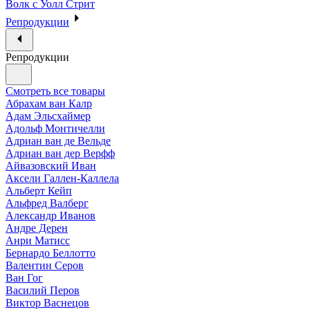
Волк с Уолл Стрит
Репродукции
Репродукции
Смотреть все товары
Абрахам ван Калр
Адам Эльсхаймер
Адольф Монтичелли
Адриан ван де Вельде
Адриан ван дер Верфф
Айвазовский Иван
Аксели Галлен-Каллела
Альберт Кейп
Альфред Валберг
Александр Иванов
Андре Дерен
Анри Матисс
Бернардо Беллотто
Валентин Серов
Ван Гог
Василий Перов
Виктор Васнецов