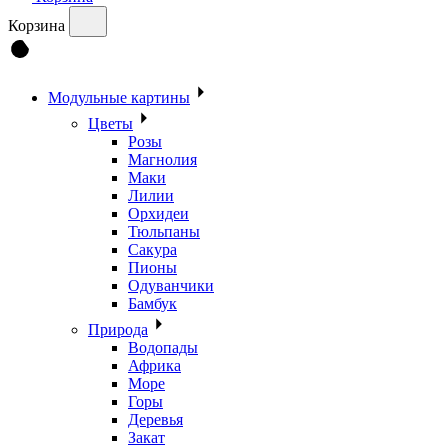
Корзина
Модульные картины
Цветы
Розы
Магнолия
Маки
Лилии
Орхидеи
Тюльпаны
Сакура
Пионы
Одуванчики
Бамбук
Природа
Водопады
Африка
Море
Горы
Деревья
Закат