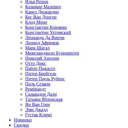
Илья Репин
Казимир Малевич
Карел Дюжарден
Кес Ван Донген
Клод Моне
Константин Коровин
Константин Ухтомский
Леонардо Да Винчи
Леонид Афремов
Марк Шагал
Микеланджело Буонарроти
Николай Анохин
Отто Дикс
Пабло Пикассо
Питер Брейгель
Питер Пауль Рубенс
Поль Сезанн
Рембрандт
Сальвадор Дали
Татьяна Яблонская
Ян Ван Гоен
Эми Джадд
Густав Климт
Новинки
Скидки