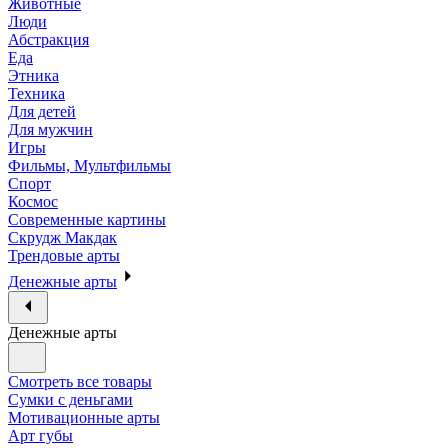
Животные
Люди
Абстракция
Еда
Этника
Техника
Для детей
Для мужчин
Игры
Фильмы, Мультфильмы
Спорт
Космос
Современные картины
Скрудж Макдак
Трендовые арты
Денежные арты
Денежные арты
Смотреть все товары
Сумки с деньгами
Мотивационные арты
Арт губы