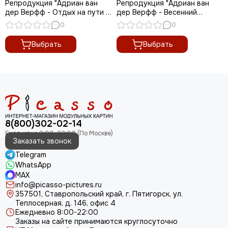
Репродукция "Адриан ван
Репродукция "Адриан ван
Василий Перов
дер Верфф - Отдых на пути в
дер Верфф - Весенний
Египет"
Виктор Васнецов
пейзаж"
0
0
Верне Клод Жозеф
Выбрать
Выбрать
Джона Аткинсона Гримшоу
Иван Шишкин
Исаак Левитан
Исаак Янс ван Остаде
Илья Репин
Казимир Малевич
Карел Дюжарден
8(800)302-02-14
Кес Ван Донген
Заказать звонок
Клод Моне
Telegram
Константин Коровин
WhatsApp
Константин Ухтомский
MAX
Леонардо Да Винчи
info@picasso-pictures.ru
Леонид Афремов
357501, Ставропольский край, г. Пятигорск, ул.
Теплосерная, д. 146, офис 4
Марк Шагал
Ежедневно 8:00-22:00
Микеланджело Буонарроти
Заказы на сайте принимаются круглосуточно