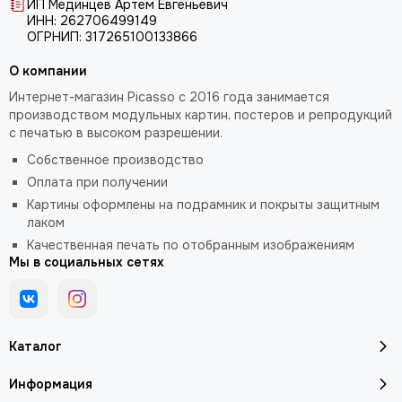
Николай Анохин
ИП Мединцев Артем Евгеньевич
ИНН: 262706499149
Отто Дикс
ОГРНИП: 317265100133866
Пабло Пикассо
Питер Брейгель
О компании
Питер Пауль Рубенс
Интернет-магазин Picasso с 2016 года занимается
Поль Сезанн
производством модульных картин, постеров и репродукций
Рембрандт
с печатью в высоком разрешении.
Сальвадор Дали
Собственное производство
Татьяна Яблонская
Оплата при получении
Ян Ван Гоен
Картины оформлены на подрамник и покрыты защитным
Эми Джадд
лаком
Густав Климт
Качественная печать по отобранным изображениям
Мы в социальных сетях
Каталог
Информация