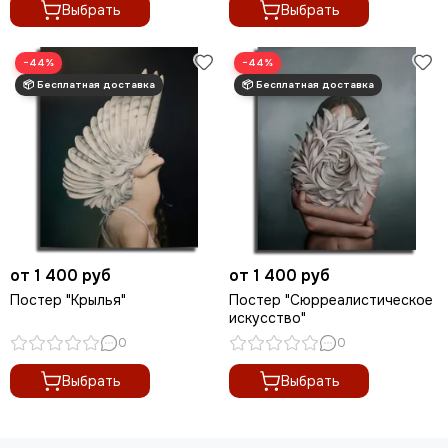
Николай Анохин
Выбрать
Выбрать
Отто Дикс
Пабло Пикассо
−44%
−44%
Питер Брейгель
Питер Пауль Рубенс
Поль Сезанн
Рембрандт
Сальвадор Дали
Татьяна Яблонская
Ян Ван Гоен
Эми Джадд
Густав Климт
от 1 400 руб
от 1 400 руб
Постер "Крылья"
Постер "Сюрреалистическое
искусство"
0
0
Выбрать
Выбрать