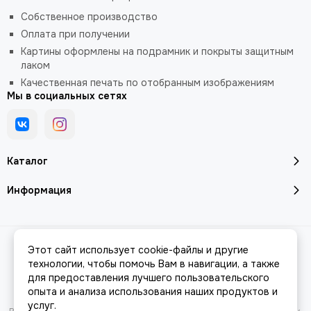
Собственное производство
Оплата при получении
Картины оформлены на подрамник и покрыты защитным
лаком
Качественная печать по отобранным изображениям
Мы в социальных сетях
Каталог
Информация
2026 © Интернет-магазин модульных картин PICASSO.
Карта сайта
Этот сайт использует cookie-файлы и другие
Сделано в
MOSK.STUDIO
для платформы
InSales
технологии, чтобы помочь Вам в навигации, а также
для предоставления лучшего пользовательского
опыта и анализа использования наших продуктов и
услуг.