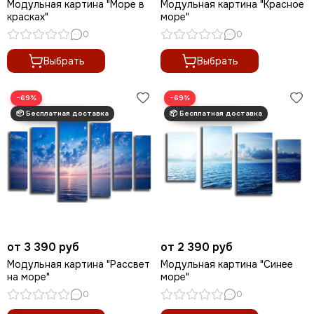
Модульная картина "Море в
Модульная картина "Красное
Новогодние картины
красках"
море"
Для кухни
0
0
Диптих
Выбрать
Выбрать
Триптих
Полиптих
Картины ручной работы маслом
−69%
−69%
от 3 390 руб
от 2 390 руб
Модульная картина "Рассвет
Модульная картина "Синее
на море"
море"
0
0