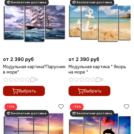
от 2 390 руб
от 2 390 руб
Модульная картина"Парусник
Модульная картина " Якорь
в море"
на море "
0
0
Выбрать
Выбрать
−71%
−72%