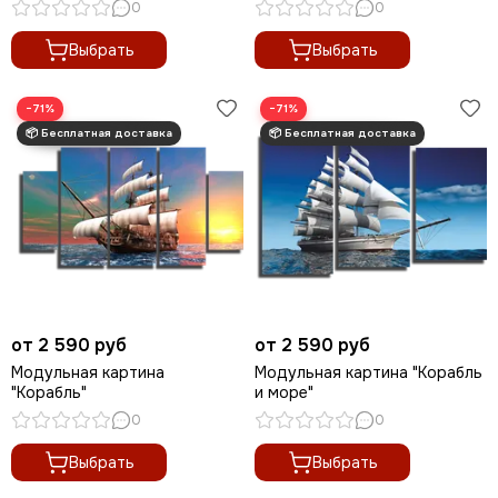
0
0
Выбрать
Выбрать
−71%
−71%
от 2 590 руб
от 2 590 руб
Модульная картина
Модульная картина "Корабль
"Корабль"
и море"
0
0
Выбрать
Выбрать