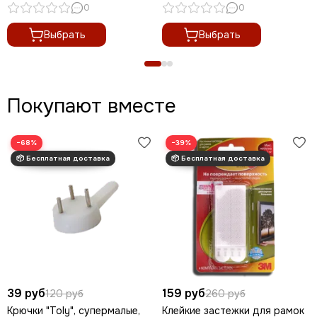
0
0
Выбрать
Выбрать
Покупают вместе
−68%
−39%
39 руб
159 руб
120 руб
260 руб
Крючки "Toly", супермалые,
Клейкие застежки для рамок