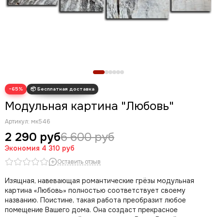
Новогодние картины
Для кухни
Диптих
Триптих
Полиптих
Картины ручной работы маслом
−65%
Модульная картина "Любовь"
Артикул:
мк546
2 290 руб
6 600 руб
Экономия
4 310 руб
Оставить отзыв
Изящная, навевающая романтические грёзы модульная
картина «Любовь» полностью соответствует своему
названию. Поистине, такая работа преобразит любое
помещение Вашего дома. Она создаст прекрасное