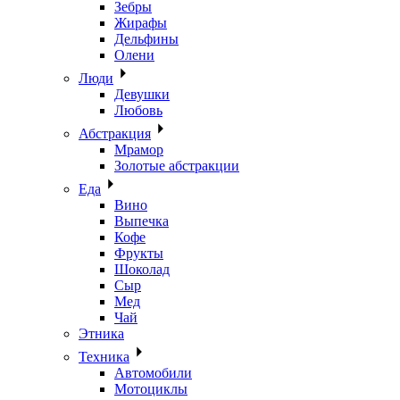
Зебры
Жирафы
Дельфины
Олени
Люди
Девушки
Любовь
Абстракция
Мрамор
Золотые абстракции
Еда
Вино
Выпечка
Кофе
Фрукты
Шоколад
Сыр
Мед
Чай
Этника
Техника
Автомобили
Мотоциклы