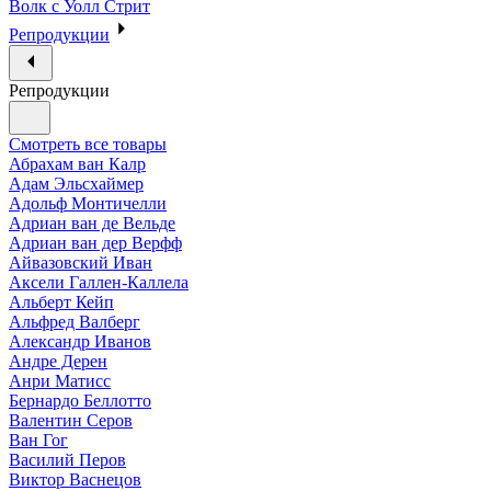
Волк с Уолл Стрит
Репродукции
Репродукции
Смотреть все товары
Абрахам ван Калр
Адам Эльсхаймер
Адольф Монтичелли
Адриан ван де Вельде
Адриан ван дер Верфф
Айвазовский Иван
Аксели Галлен-Каллела
Альберт Кейп
Альфред Валберг
Александр Иванов
Андре Дерен
Анри Матисс
Бернардо Беллотто
Валентин Серов
Ван Гог
Василий Перов
Виктор Васнецов