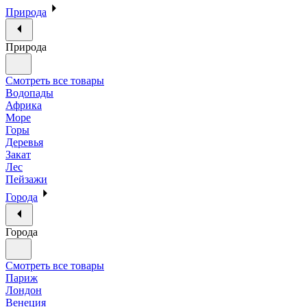
Природа
Природа
Смотреть все товары
Водопады
Африка
Море
Горы
Деревья
Закат
Лес
Пейзажи
Города
Города
Смотреть все товары
Париж
Лондон
Венеция