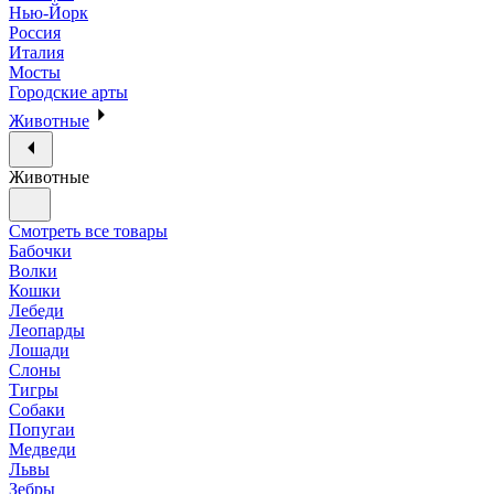
Нью-Йорк
Россия
Италия
Мосты
Городские арты
Животные
Животные
Смотреть все товары
Бабочки
Волки
Кошки
Лебеди
Леопарды
Лошади
Слоны
Тигры
Собаки
Попугаи
Медведи
Львы
Зебры