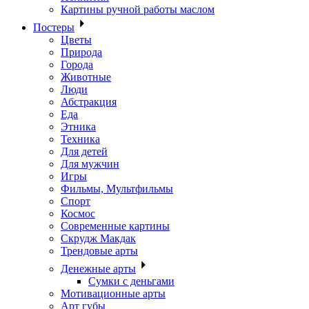
Картины ручной работы маслом
Постеры
Цветы
Природа
Города
Животные
Люди
Абстракция
Еда
Этника
Техника
Для детей
Для мужчин
Игры
Фильмы, Мультфильмы
Спорт
Космос
Современные картины
Скрудж Макдак
Трендовые арты
Денежные арты
Сумки с деньгами
Мотивационные арты
Арт губы