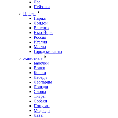
Лес
Пейзажи
Города
Париж
Лондон
Венеция
Нью-Йорк
Россия
Италия
Мосты
Городские арты
Животные
Бабочки
Волки
Кошки
Лебеди
Леопарды
Лошади
Слоны
Тигры
Собаки
Попугаи
Медведи
Львы