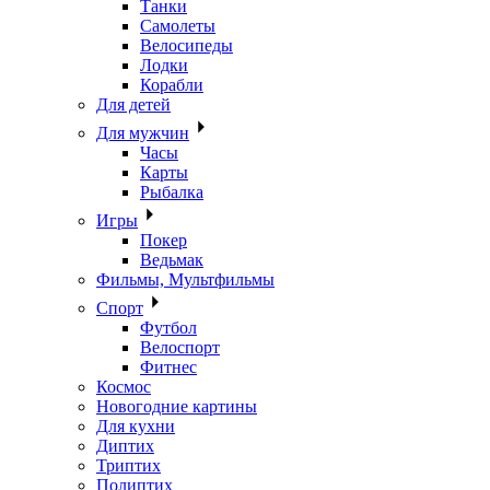
Танки
Самолеты
Велосипеды
Лодки
Корабли
Для детей
Для мужчин
Часы
Карты
Рыбалка
Игры
Покер
Ведьмак
Фильмы, Мультфильмы
Спорт
Футбол
Велоспорт
Фитнес
Космос
Новогодние картины
Для кухни
Диптих
Триптих
Полиптих