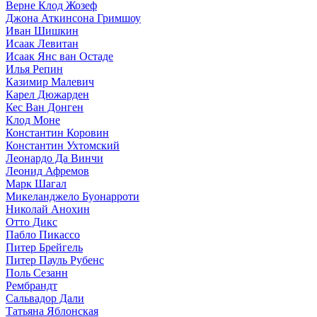
Верне Клод Жозеф
Джона Аткинсона Гримшоу
Иван Шишкин
Исаак Левитан
Исаак Янс ван Остаде
Илья Репин
Казимир Малевич
Карел Дюжарден
Кес Ван Донген
Клод Моне
Константин Коровин
Константин Ухтомский
Леонардо Да Винчи
Леонид Афремов
Марк Шагал
Микеланджело Буонарроти
Николай Анохин
Отто Дикс
Пабло Пикассо
Питер Брейгель
Питер Пауль Рубенс
Поль Сезанн
Рембрандт
Сальвадор Дали
Татьяна Яблонская