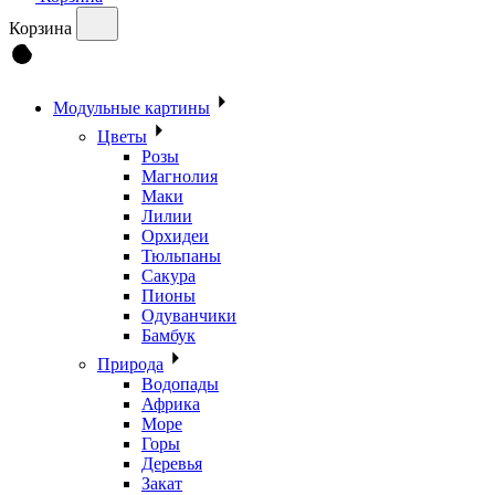
Корзина
Модульные картины
Цветы
Розы
Магнолия
Маки
Лилии
Орхидеи
Тюльпаны
Сакура
Пионы
Одуванчики
Бамбук
Природа
Водопады
Африка
Море
Горы
Деревья
Закат