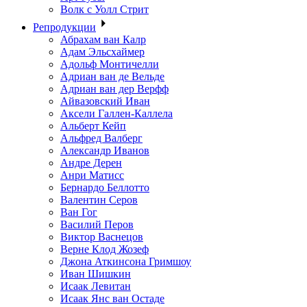
Волк с Уолл Стрит
Репродукции
Абрахам ван Калр
Адам Эльсхаймер
Адольф Монтичелли
Адриан ван де Вельде
Адриан ван дер Верфф
Айвазовский Иван
Аксели Галлен-Каллела
Альберт Кейп
Альфред Валберг
Александр Иванов
Андре Дерен
Анри Матисс
Бернардо Беллотто
Валентин Серов
Ван Гог
Василий Перов
Виктор Васнецов
Верне Клод Жозеф
Джона Аткинсона Гримшоу
Иван Шишкин
Исаак Левитан
Исаак Янс ван Остаде