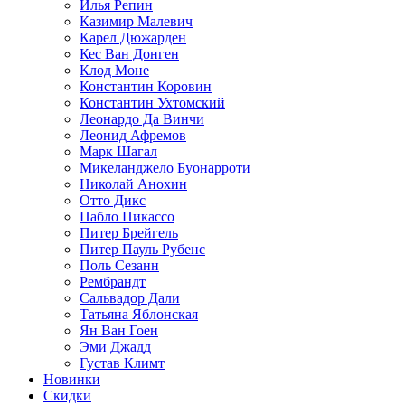
Илья Репин
Казимир Малевич
Карел Дюжарден
Кес Ван Донген
Клод Моне
Константин Коровин
Константин Ухтомский
Леонардо Да Винчи
Леонид Афремов
Марк Шагал
Микеланджело Буонарроти
Николай Анохин
Отто Дикс
Пабло Пикассо
Питер Брейгель
Питер Пауль Рубенс
Поль Сезанн
Рембрандт
Сальвадор Дали
Татьяна Яблонская
Ян Ван Гоен
Эми Джадд
Густав Климт
Новинки
Скидки