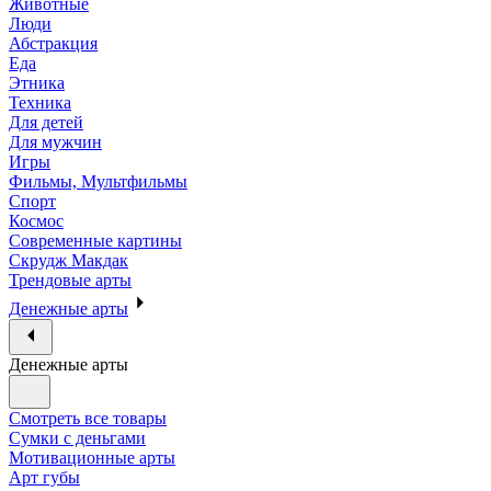
Животные
Люди
Абстракция
Еда
Этника
Техника
Для детей
Для мужчин
Игры
Фильмы, Мультфильмы
Спорт
Космос
Современные картины
Скрудж Макдак
Трендовые арты
Денежные арты
Денежные арты
Смотреть все товары
Сумки с деньгами
Мотивационные арты
Арт губы