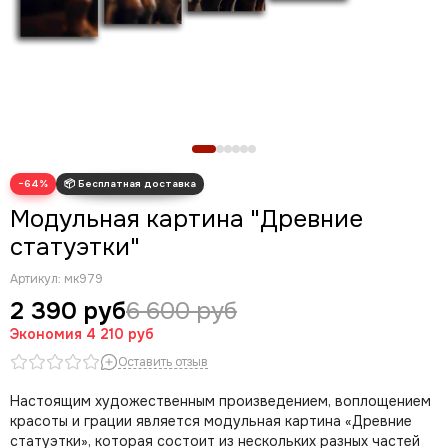
Новогодние картины
Для кухни
Диптих
Триптих
Полиптих
Картины ручной работы маслом
−64%
Модульная картина "Древние
статуэтки"
Артикул:
мк979
2 390 руб
6 600 руб
Экономия
4 210 руб
Оставить отзыв
Настоящим художественным произведением, воплощением
красоты и грации является модульная картина «Древние
статуэтки», которая состоит из нескольких разных частей