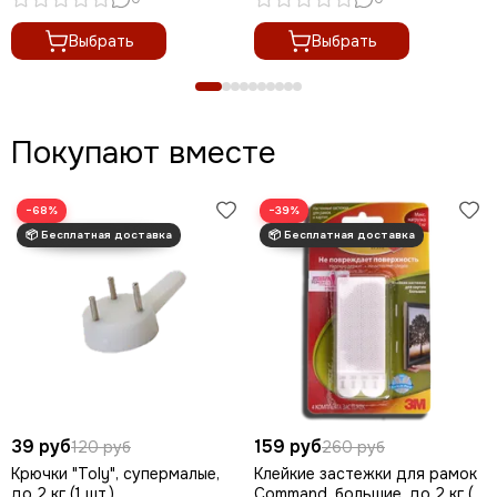
Выбрать
Выбрать
Покупают вместе
−68%
−39%
39 руб
159 руб
120 руб
260 руб
Крючки "Toly", супермалые,
Клейкие застежки для рамок
до 2 кг (1 шт.)
Command, большие, до 2 кг (1