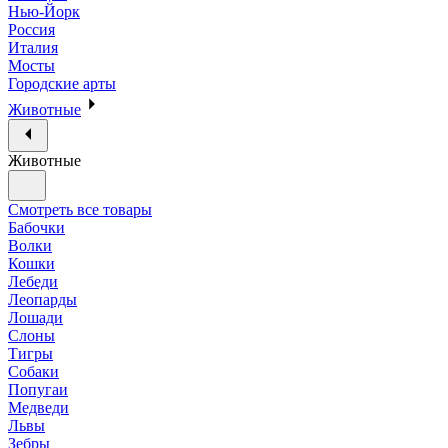
Нью-Йорк
Россия
Италия
Мосты
Городские арты
Животные
Животные
Смотреть все товары
Бабочки
Волки
Кошки
Лебеди
Леопарды
Лошади
Слоны
Тигры
Собаки
Попугаи
Медведи
Львы
Зебры