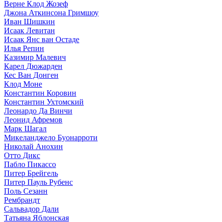
Верне Клод Жозеф
Джона Аткинсона Гримшоу
Иван Шишкин
Исаак Левитан
Исаак Янс ван Остаде
Илья Репин
Казимир Малевич
Карел Дюжарден
Кес Ван Донген
Клод Моне
Константин Коровин
Константин Ухтомский
Леонардо Да Винчи
Леонид Афремов
Марк Шагал
Микеланджело Буонарроти
Николай Анохин
Отто Дикс
Пабло Пикассо
Питер Брейгель
Питер Пауль Рубенс
Поль Сезанн
Рембрандт
Сальвадор Дали
Татьяна Яблонская