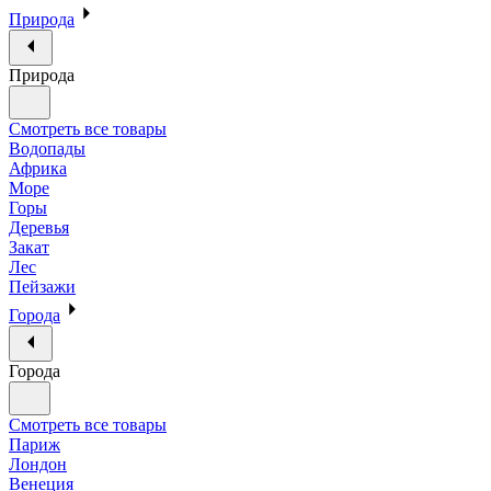
Природа
Природа
Смотреть все товары
Водопады
Африка
Море
Горы
Деревья
Закат
Лес
Пейзажи
Города
Города
Смотреть все товары
Париж
Лондон
Венеция