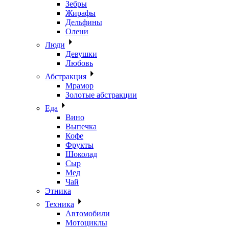
Зебры
Жирафы
Дельфины
Олени
Люди
Девушки
Любовь
Абстракция
Мрамор
Золотые абстракции
Еда
Вино
Выпечка
Кофе
Фрукты
Шоколад
Сыр
Мед
Чай
Этника
Техника
Автомобили
Мотоциклы