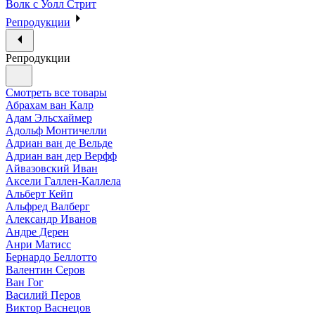
Волк с Уолл Стрит
Репродукции
Репродукции
Смотреть все товары
Абрахам ван Калр
Адам Эльсхаймер
Адольф Монтичелли
Адриан ван де Вельде
Адриан ван дер Верфф
Айвазовский Иван
Аксели Галлен-Каллела
Альберт Кейп
Альфред Валберг
Александр Иванов
Андре Дерен
Анри Матисс
Бернардо Беллотто
Валентин Серов
Ван Гог
Василий Перов
Виктор Васнецов