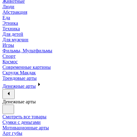
Животные
Люди
Абстракция
Еда
Этника
Техника
Для детей
Для мужчин
Игры
Фильмы, Мультфильмы
Спорт
Космос
Современные картины
Скрудж Макдак
Трендовые арты
Денежные арты
Денежные арты
Смотреть все товары
Сумки с деньгами
Мотивационные арты
Арт губы