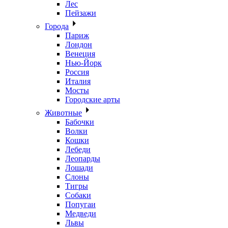
Лес
Пейзажи
Города
Париж
Лондон
Венеция
Нью-Йорк
Россия
Италия
Мосты
Городские арты
Животные
Бабочки
Волки
Кошки
Лебеди
Леопарды
Лошади
Слоны
Тигры
Собаки
Попугаи
Медведи
Львы