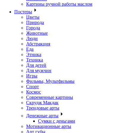
Картины ручной работы маслом
Постеры
Цветы
Природа
Города
Животные
Люди
Абстракция
Еда
Этника
Техника
Для детей
Для мужчин
Игры
Фильмы, Мультфильмы
Спорт
Космос
Современные картины
Скрудж Макдак
Трендовые арты
Денежные арты
Сумки с деньгами
Мотивационные арты
Арт губы