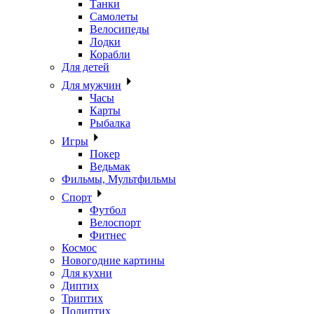
Танки
Самолеты
Велосипеды
Лодки
Корабли
Для детей
Для мужчин
Часы
Карты
Рыбалка
Игры
Покер
Ведьмак
Фильмы, Мультфильмы
Спорт
Футбол
Велоспорт
Фитнес
Космос
Новогодние картины
Для кухни
Диптих
Триптих
Полиптих