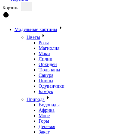
Корзина
Модульные картины
Цветы
Розы
Магнолия
Маки
Лилии
Орхидеи
Тюльпаны
Сакура
Пионы
Одуванчики
Бамбук
Природа
Водопады
Африка
Море
Горы
Деревья
Закат