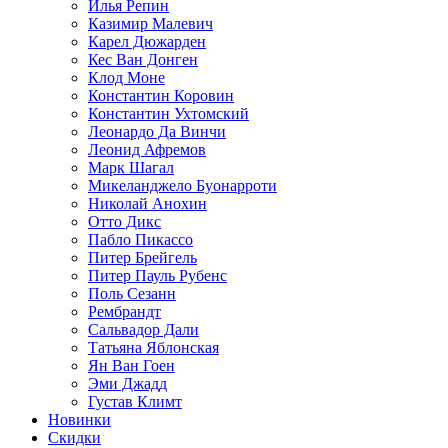
Илья Репин
Казимир Малевич
Карел Дюжарден
Кес Ван Донген
Клод Моне
Константин Коровин
Константин Ухтомский
Леонардо Да Винчи
Леонид Афремов
Марк Шагал
Микеланджело Буонарроти
Николай Анохин
Отто Дикс
Пабло Пикассо
Питер Брейгель
Питер Пауль Рубенс
Поль Сезанн
Рембрандт
Сальвадор Дали
Татьяна Яблонская
Ян Ван Гоен
Эми Джадд
Густав Климт
Новинки
Скидки