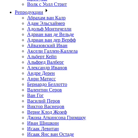
Волк с Уолл Стрит
Репродукции
Абрахам ван Калр
Адам Эльсхаймер
Адольф Монтичелли
Адриан ван де Вельде
Адриан ван дер Верфф
Айвазовский Иван
Аксели Галлен-Каллела
Альберт Кейп
Альфред Валберг
Александр Иванов
Андре Дерен
Анри Матисс
Бернардо Беллотто
Валентин Серов
Ван Гог
Василий Перов
Виктор Васнецов
Верне Клод Жозеф
Джона Аткинсона Гримшоу
Иван Шишкин
Исаак Левитан
Исаак Янс ван Остаде