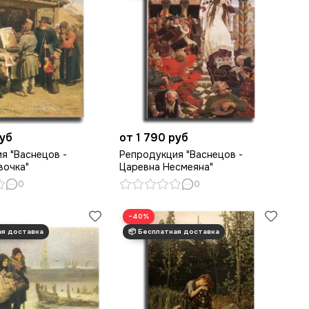
руб
от 1 790 руб
я "Васнецов -
Репродукция "Васнецов -
вочка"
Царевна Несмеяна"
0
0
−40%