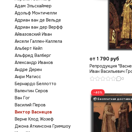
Адам Эльсхаймер
Адольф Монтичелли
Адриан ван де Вельде
Адриан ван дер Верфф
Айвазовский Иван
Аксели Галлен-Каллела
Альберт Кейп
Альфред Валберг
от 1 790 руб
Александр Иванов
Репродукция "Васне
Андре Дерен
Иван Васильевич Гр
Анри Матисс
0
Бернардо Беллотто
Валентин Серов
−40%
Ван Гог
Василий Перов
Виктор Васнецов
Верне Клод Жозеф
Джона Аткинсона Гримшоу