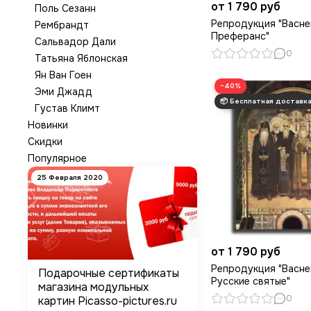
от 1 790 руб
Поль Сезанн
Репродукция "Васне
Рембрандт
Преферанс"
Сальвадор Дали
0
Татьяна Яблонская
Ян Ван Гоен
−40%
Эми Джадд
Густав Климт
Новинки
Скидки
Популярное
25 Февраля 2020
от 1 790 руб
Репродукция "Васне
Подарочные сертификаты
Русские святые"
магазина модульных
0
картин Picasso-pictures.ru