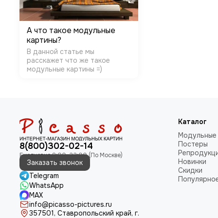
А что такое модульные
картины?
В данной статье мы
расскажет что же такое
модульные картины =)
Каталог
Модульные
Постеры
8(800)302-02-14
Репродукц
Новинки
Заказать звонок
Скидки
Telegram
Популярно
WhatsApp
MAX
info@picasso-pictures.ru
357501, Ставропольский край, г.