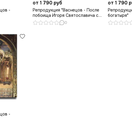
от 1 790 руб
от 1 790 
цов -
Репродукция "Васнецов - После
Репродукци
побоища Игоря Святославича с
богатыря"
половцами"
0
цов -