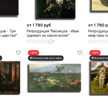
от 1 790 руб
от 1 790 
цов - Три
Репродукция "Васнецов - Иван
Репродукци
 царства"
Царевич на сером волке"
квартиры н
0
−40%
−40%