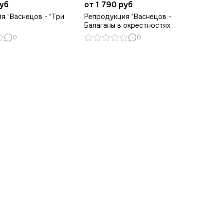
руб
от 1 790 руб
я "Васнецов - "Три
Репродукция "Васнецов -
Балаганы в окрестностях
Парижа"
0
0