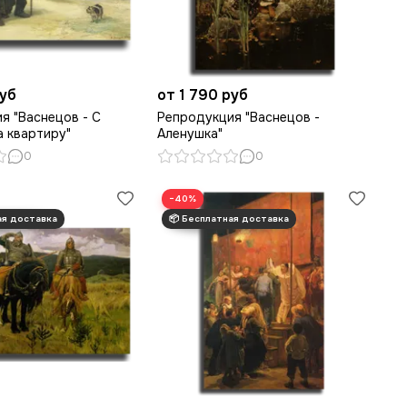
руб
от 1 790 руб
я "Васнецов - С
Репродукция "Васнецов -
а квартиру"
Аленушка"
0
0
−40%