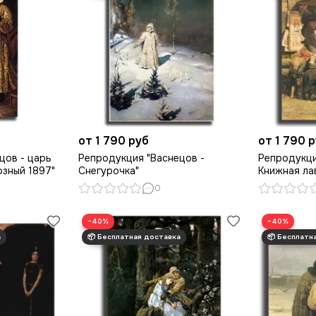
от 1 790 руб
от 1 790 
цов - царь
Репродукция "Васнецов -
Репродукци
озный 1897"
Снегурочка"
Книжная ла
0
−40%
−40%