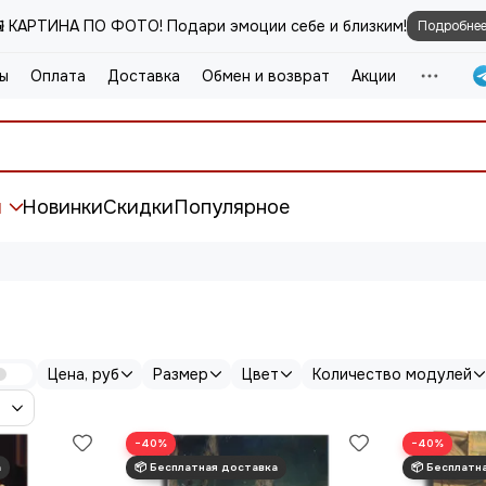
️ КАРТИНА ПО ФОТО! Подари эмоции себе и близким!
Подробне
ы
Оплата
Доставка
Обмен и возврат
Акции
и
Новинки
Скидки
Популярное
Цена, руб
Размер
Цвет
Количество модулей
−40%
−40%