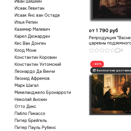
Иван Шишкин
Исаак Левитан
Исаак Янс ван Остаде
Илья Репин
Казимир Малевич
от 1 790 руб
Карел Дюжарден
Репродукция "Васне
царевны подземного
Кес Ван Донген
Клод Моне
0
Константин Коровин
Константин Ухтомский
−40%
Леонардо Да Винчи
Леонид Афремов
Марк Шагал
Микеланджело Буонарроти
Николай Анохин
Отто Дикс
Пабло Пикассо
Питер Брейгель
Питер Пауль Рубенс