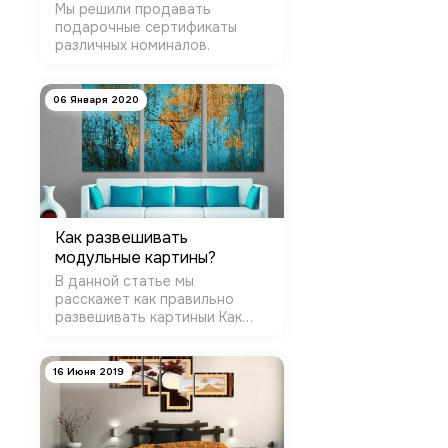
Мы решили продавать
подарочные сертификаты
различных номиналов.
06 Января 2020
Как развешивать
модульные картины?
В данной статье мы
расскажет как правильно
развешивать картиныи Как
грамотно подобрать картины
к интерьеру
16 Июня 2019