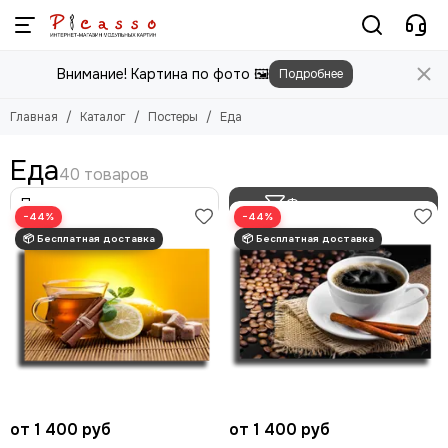
Постеры
Внимание! Картина по фото 🖼️
Подробнее
Смотреть все товары
Цветы
Главная
Каталог
Постеры
Еда
Природа
Города
Еда
Животные
Люди
Фильтр товаров
−44%
−44%
Абстракция
Еда
Этника
Техника
Для детей
Для мужчин
Игры
Фильмы, Мультфильмы
Спорт
от 1 400 руб
от 1 400 руб
Космос