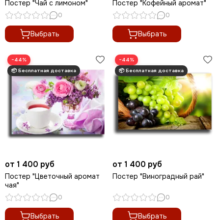
Постер "Чай с лимоном"
Постер "Кофейный аромат"
Современные картины
0
0
Скрудж Макдак
Трендовые арты
Выбрать
Выбрать
Денежные арты
Мотивационные арты
−44%
−44%
Арт губы
Волк с Уолл Стрит
от 1 400 руб
от 1 400 руб
Постер "Цветочный аромат
Постер "Виноградный рай"
чая"
0
0
Выбрать
Выбрать