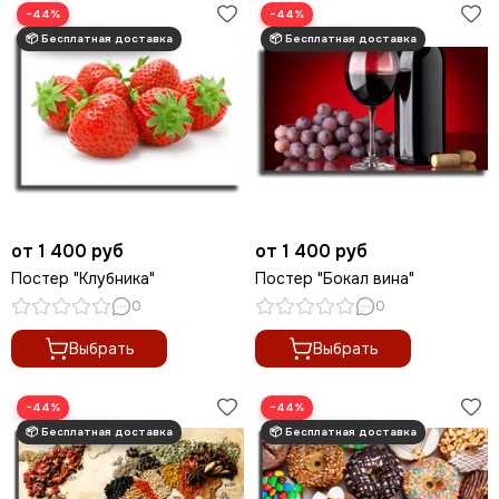
−44%
−44%
от 1 400 руб
от 1 400 руб
Постер "Клубника"
Постер "Бокал вина"
0
0
Выбрать
Выбрать
−44%
−44%