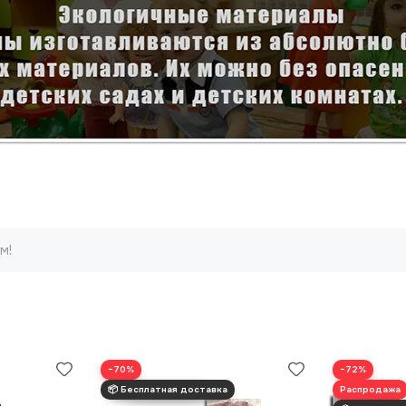
м!
−70%
−72%