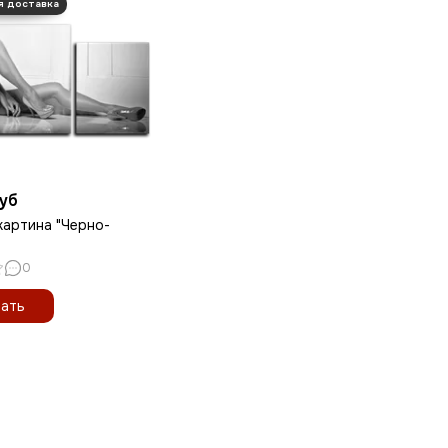
руб
картина "Черно-
0
ать