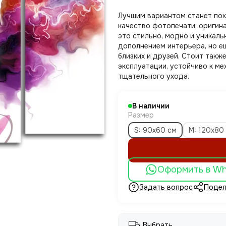
Лучшим вариантом станет пок
качество фотопечати, оригина
это стильно, модно и уникаль
дополнением интерьера, но е
близких и друзей. Стоит такж
эксплуатации, устойчиво к м
тщательного ухода.
В наличии
Размер
S: 90x60 см
M: 120х80
Оформить в W
Задать вопрос
Подел
Выбрать