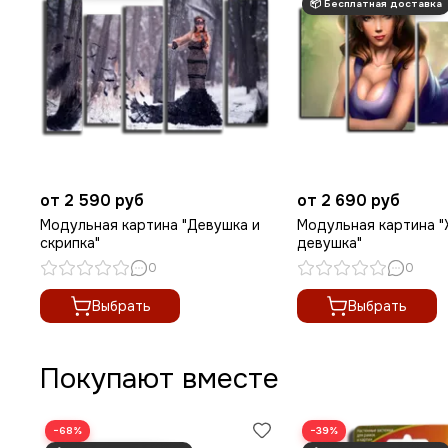
от 2 590 руб
от 2 690 руб
Модульная картина "Девушка и
Модульная картина 
скрипка"
девушка"
0
0
Выбрать
Выбрать
Покупают вместе
−68%
−39%