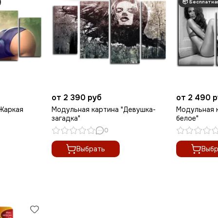
от 2 390 руб
от 2 490 
"Жаркая
Модульная картина "Девушка-
Модульная 
загадка"
белое"
0
Выбрать
Выбр