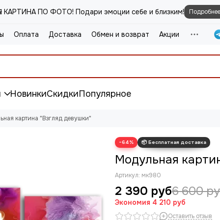
️ КАРТИНА ПО ФОТО! Подари эмоции себе и близким!
Подробне
ы
Оплата
Доставка
Обмен и возврат
Акции
и
Новинки
Скидки
Популярное
ьная картина "Взгляд девушки"
−64%
Модульная картин
Артикул:
мк980
2 390 руб
6 600 р
Экономия
4 210 руб
Оставить отзыв