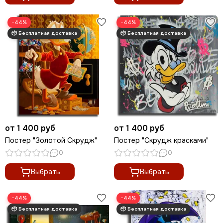
−44%
−44%
от 1 400 руб
от 1 400 руб
Постер "Золотой Скрудж"
Постер "Скрудж красками"
0
0
Выбрать
Выбрать
−44%
−44%