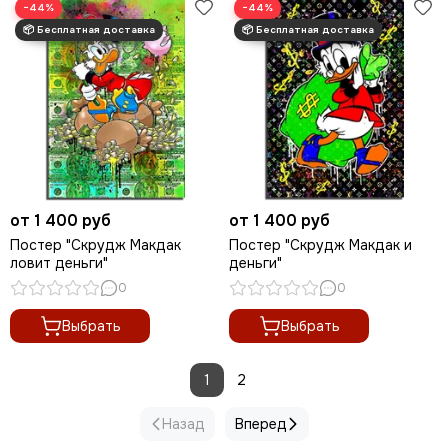
−44%
−44%
от 1 400 руб
от 1 400 руб
Постер "Скрудж Макдак
Постер "Скрудж Макдак и
ловит деньги"
деньги"
0
0
Выбрать
Выбрать
1
2
Назад
Вперед