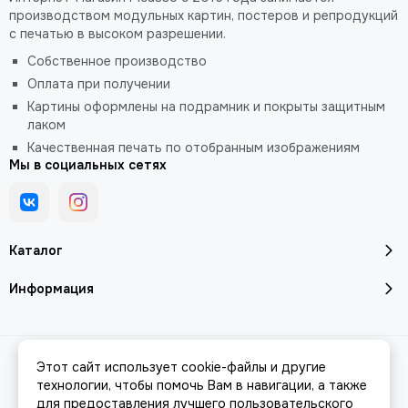
производством модульных картин, постеров и репродукций
с печатью в высоком разрешении.
Собственное производство
Оплата при получении
Картины оформлены на подрамник и покрыты защитным
лаком
Качественная печать по отобранным изображениям
Мы в социальных сетях
Каталог
Информация
2026 © Интернет-магазин модульных картин PICASSO.
Карта сайта
Этот сайт использует cookie-файлы и другие
Сделано в
MOSK.STUDIO
для платформы
InSales
технологии, чтобы помочь Вам в навигации, а также
для предоставления лучшего пользовательского