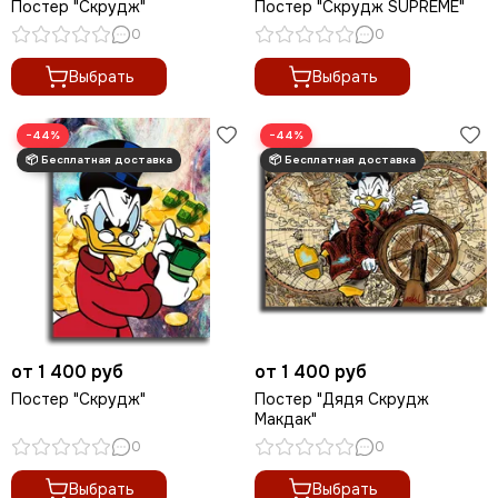
Постер "Скрудж"
Постер "Скрудж SUPREME"
Современные картины
0
0
Скрудж Макдак
Трендовые арты
Выбрать
Выбрать
Денежные арты
Мотивационные арты
−44%
−44%
Арт губы
Волк с Уолл Стрит
от 1 400 руб
от 1 400 руб
Постер "Скрудж"
Постер "Дядя Скрудж
Макдак"
0
0
Выбрать
Выбрать