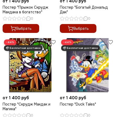
от 1 400 руб
от 1 400 руб
Постер "Прыжок Скрудж
Постер "Богатый Дональд
Макдака в богатство"
Дак"
0
0
Выбрать
Выбрать
−44%
−44%
от 1 400 руб
от 1 400 руб
Постер "Скрудж Макдак и
Постер "Duck Tales"
Магика"
0
0