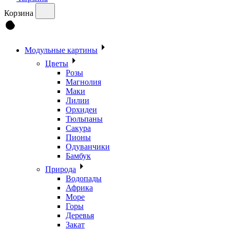
Корзина
Модульные картины
Цветы
Розы
Магнолия
Маки
Лилии
Орхидеи
Тюльпаны
Сакура
Пионы
Одуванчики
Бамбук
Природа
Водопады
Африка
Море
Горы
Деревья
Закат