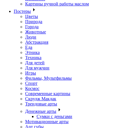
Картины ручной работы маслом
Постеры
Цветы
Природа
Города
Животные
Люди
Абстракция
Еда
Этника
Техника
Для детей
Для мужчин
Игры
Фильмы, Мультфильмы
Спорт
Космос
Современные картины
Скрудж Макдак
Трендовые арты
Денежные арты
Сумки с деньгами
Мотивационные арты
Арт губы