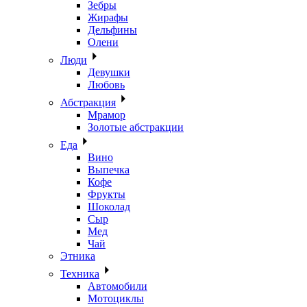
Зебры
Жирафы
Дельфины
Олени
Люди
Девушки
Любовь
Абстракция
Мрамор
Золотые абстракции
Еда
Вино
Выпечка
Кофе
Фрукты
Шоколад
Сыр
Мед
Чай
Этника
Техника
Автомобили
Мотоциклы