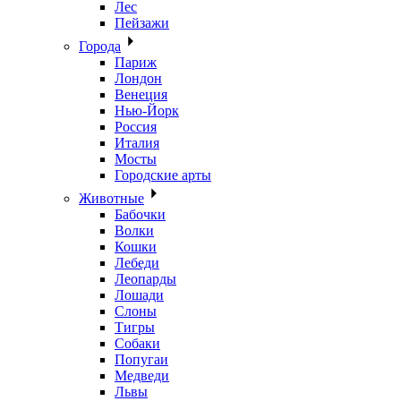
Лес
Пейзажи
Города
Париж
Лондон
Венеция
Нью-Йорк
Россия
Италия
Мосты
Городские арты
Животные
Бабочки
Волки
Кошки
Лебеди
Леопарды
Лошади
Слоны
Тигры
Собаки
Попугаи
Медведи
Львы