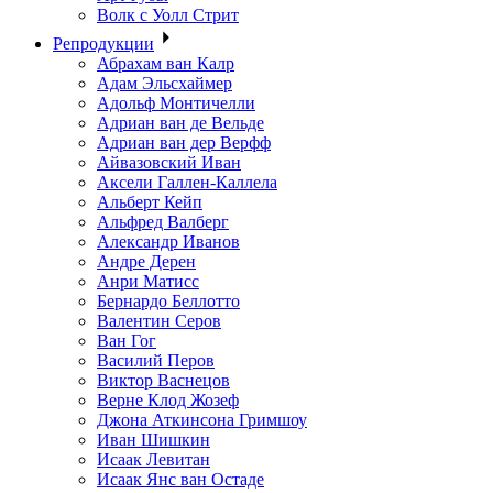
Волк с Уолл Стрит
Репродукции
Абрахам ван Калр
Адам Эльсхаймер
Адольф Монтичелли
Адриан ван де Вельде
Адриан ван дер Верфф
Айвазовский Иван
Аксели Галлен-Каллела
Альберт Кейп
Альфред Валберг
Александр Иванов
Андре Дерен
Анри Матисс
Бернардо Беллотто
Валентин Серов
Ван Гог
Василий Перов
Виктор Васнецов
Верне Клод Жозеф
Джона Аткинсона Гримшоу
Иван Шишкин
Исаак Левитан
Исаак Янс ван Остаде