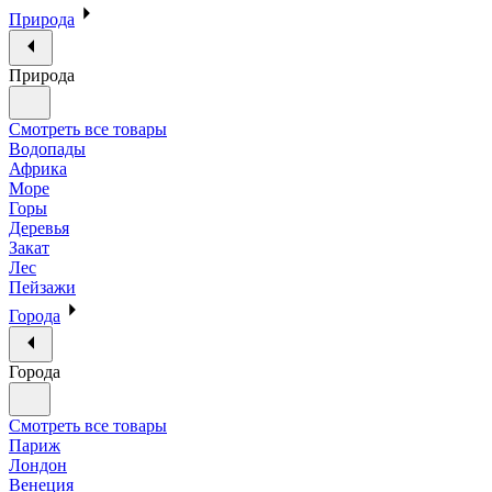
Природа
Природа
Смотреть все товары
Водопады
Африка
Море
Горы
Деревья
Закат
Лес
Пейзажи
Города
Города
Смотреть все товары
Париж
Лондон
Венеция