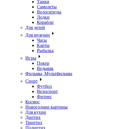
Танки
Самолеты
Велосипеды
Лодки
Корабли
Для детей
Для мужчин
Часы
Карты
Рыбалка
Игры
Покер
Ведьмак
Фильмы, Мультфильмы
Спорт
Футбол
Велоспорт
Фитнес
Космос
Новогодние картины
Для кухни
Диптих
Триптих
Полиптих