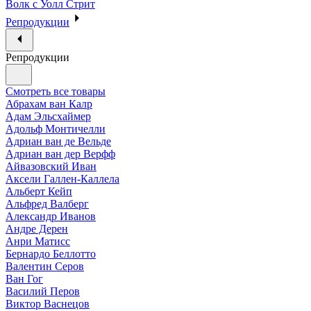
Волк с Уолл Стрит
Репродукции
Репродукции
Смотреть все товары
Абрахам ван Калр
Адам Эльсхаймер
Адольф Монтичелли
Адриан ван де Вельде
Адриан ван дер Верфф
Айвазовский Иван
Аксели Галлен-Каллела
Альберт Кейп
Альфред Валберг
Александр Иванов
Андре Дерен
Анри Матисс
Бернардо Беллотто
Валентин Серов
Ван Гог
Василий Перов
Виктор Васнецов