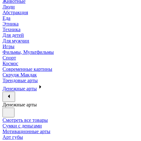
Животные
Люди
Абстракция
Еда
Этника
Техника
Для детей
Для мужчин
Игры
Фильмы, Мультфильмы
Спорт
Космос
Современные картины
Скрудж Макдак
Трендовые арты
Денежные арты
Денежные арты
Смотреть все товары
Сумки с деньгами
Мотивационные арты
Арт губы