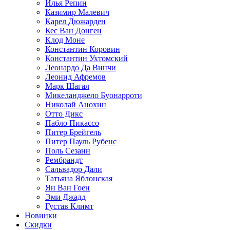
Илья Репин
Казимир Малевич
Карел Дюжарден
Кес Ван Донген
Клод Моне
Константин Коровин
Константин Ухтомский
Леонардо Да Винчи
Леонид Афремов
Марк Шагал
Микеланджело Буонарроти
Николай Анохин
Отто Дикс
Пабло Пикассо
Питер Брейгель
Питер Пауль Рубенс
Поль Сезанн
Рембрандт
Сальвадор Дали
Татьяна Яблонская
Ян Ван Гоен
Эми Джадд
Густав Климт
Новинки
Скидки