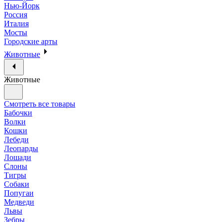
Нью-Йорк
Россия
Италия
Мосты
Городские арты
Животные
Животные
Смотреть все товары
Бабочки
Волки
Кошки
Лебеди
Леопарды
Лошади
Слоны
Тигры
Собаки
Попугаи
Медведи
Львы
Зебры