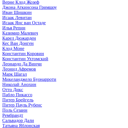
Верне Клод Жозеф
Джона Аткинсона Гримшоу
Иван Шишкин
Исаак Левитан
Исаак Янс ван Остаде
Илья Репин
Казимир Малевич
Карел Дюжарден
Кес Ван Донген
Клод Моне
Константин Коровин
Константин Ухтомский
Леонардо Да Винчи
Леонид Афремов
Марк Шагал
Микеланджело Буонарроти
Николай Анохин
Отто Дикс
Пабло Пикассо
Питер Брейгель
Питер Пауль Рубенс
Поль Сезанн
Рембрандт
Сальвадор Дали
Татьяна Яблонская