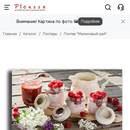
Постеры
Внимание! Картина по фото 🖼️
Подробнее
Смотреть все товары
Цветы
Главная
Каталог
Постеры
Постер "Малиновый рай"
Природа
Города
Животные
Люди
Абстракция
Еда
Этника
Техника
Для детей
Для мужчин
Игры
Фильмы, Мультфильмы
Спорт
Космос