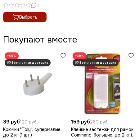
0
Выбрать
Покупают вместе
−68%
−39%
39 руб
159 руб
120 руб
260 руб
Крючки "Toly", супермалые,
Клейкие застежки для рамок
до 2 кг (1 шт.)
Command, большие, до 2 кг (1