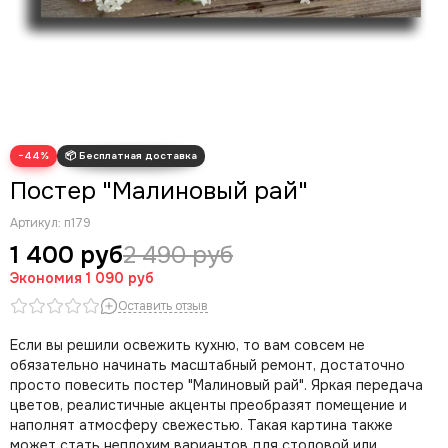
Современные картины
Скрудж Макдак
Трендовые арты
Денежные арты
Мотивационные арты
Арт губы
−44%
Волк с Уолл Стрит
Постер "Малиновый рай"
Артикул:
п179
1 400 руб
2 490 руб
Экономия
1 090 руб
Оставить отзыв
Если вы решили освежить кухню, то вам совсем не
обязательно начинать масштабный ремонт, достаточно
просто повесить постер "Малиновый рай". Яркая передача
цветов, реалистичные акценты преобразят помещение и
наполнят атмосферу свежестью. Такая картина также
может стать неплохим вариантов для столовой или