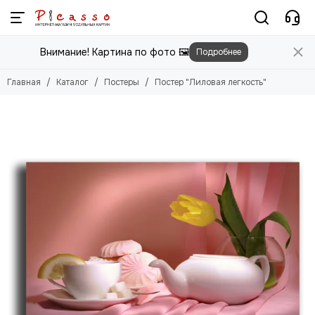
Постеры
Внимание! Картина по фото 🖼️
Подробнее
Смотреть все товары
Цветы
Главная
Каталог
Постеры
Постер "Лиловая легкость"
Природа
Города
Животные
Люди
Абстракция
Еда
Этника
Техника
Для детей
Для мужчин
Игры
Фильмы, Мультфильмы
Спорт
Космос