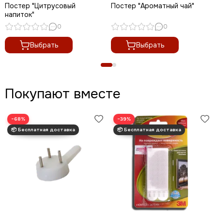
Постер "Цитрусовый
Постер "Ароматный чай"
напиток"
0
0
Выбрать
Выбрать
Покупают вместе
−68%
−39%