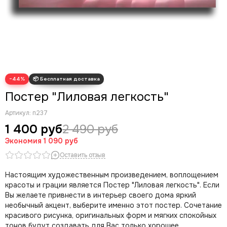
Современные картины
Скрудж Макдак
Трендовые арты
Денежные арты
Мотивационные арты
Арт губы
−44%
Волк с Уолл Стрит
Постер "Лиловая легкость"
Артикул:
п237
1 400 руб
2 490 руб
Экономия
1 090 руб
Оставить отзыв
Настоящим художественным произведением, воплощением
красоты и грации является Постер "Лиловая легкость". Если
Вы желаете привнести в интерьер своего дома яркий
необычный акцент, выберите именно этот постер. Сочетание
красивого рисунка, оригинальных форм и мягких спокойных
тонов будут создавать для Вас только хорошее