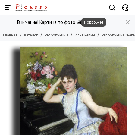
Репродукции
Внимание! Картина по фото 🖼️
Подробнее
Смотреть все товары
Абрахам ван Калр
Главная
Каталог
Репродукции
Илья Репин
Репродукция "Репи
Адам Эльсхаймер
Адольф Монтичелли
Адриан ван де Вельде
Адриан ван дер Верфф
Айвазовский Иван
Аксели Галлен-Каллела
Альберт Кейп
Альфред Валберг
Александр Иванов
Андре Дерен
Анри Матисс
Бернардо Беллотто
Валентин Серов
Ван Гог