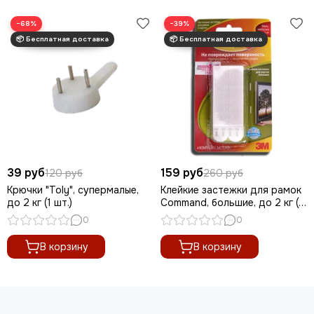
−68%
−39%
39 руб
159 руб
120 руб
260 руб
Крючки "Toly", супермалые,
Клейкие застежки для рамок
до 2 кг (1 шт.)
Command, большие, до 2 кг (1
шт.)
0
0
В корзину
В корзину