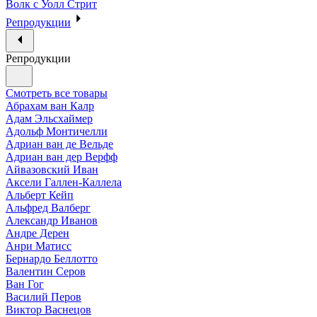
Волк с Уолл Стрит
Репродукции
Репродукции
Смотреть все товары
Абрахам ван Калр
Адам Эльсхаймер
Адольф Монтичелли
Адриан ван де Вельде
Адриан ван дер Верфф
Айвазовский Иван
Аксели Галлен-Каллела
Альберт Кейп
Альфред Валберг
Александр Иванов
Андре Дерен
Анри Матисс
Бернардо Беллотто
Валентин Серов
Ван Гог
Василий Перов
Виктор Васнецов