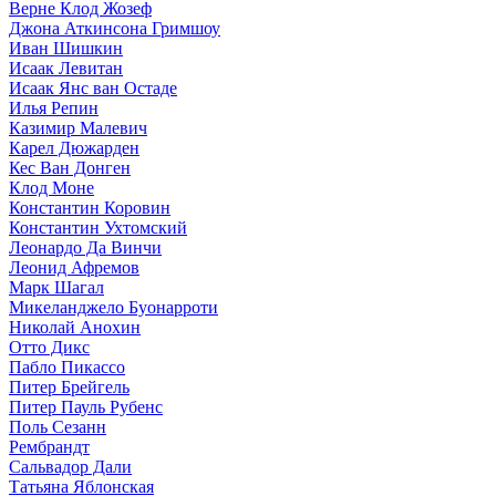
Верне Клод Жозеф
Джона Аткинсона Гримшоу
Иван Шишкин
Исаак Левитан
Исаак Янс ван Остаде
Илья Репин
Казимир Малевич
Карел Дюжарден
Кес Ван Донген
Клод Моне
Константин Коровин
Константин Ухтомский
Леонардо Да Винчи
Леонид Афремов
Марк Шагал
Микеланджело Буонарроти
Николай Анохин
Отто Дикс
Пабло Пикассо
Питер Брейгель
Питер Пауль Рубенс
Поль Сезанн
Рембрандт
Сальвадор Дали
Татьяна Яблонская