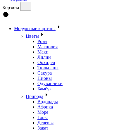
Корзина
Модульные картины
Цветы
Розы
Магнолия
Маки
Лилии
Орхидеи
Тюльпаны
Сакура
Пионы
Одуванчики
Бамбук
Природа
Водопады
Африка
Море
Горы
Деревья
Закат