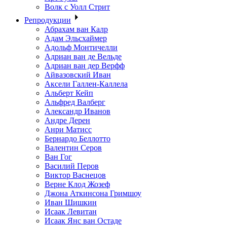
Волк с Уолл Стрит
Репродукции
Абрахам ван Калр
Адам Эльсхаймер
Адольф Монтичелли
Адриан ван де Вельде
Адриан ван дер Верфф
Айвазовский Иван
Аксели Галлен-Каллела
Альберт Кейп
Альфред Валберг
Александр Иванов
Андре Дерен
Анри Матисс
Бернардо Беллотто
Валентин Серов
Ван Гог
Василий Перов
Виктор Васнецов
Верне Клод Жозеф
Джона Аткинсона Гримшоу
Иван Шишкин
Исаак Левитан
Исаак Янс ван Остаде