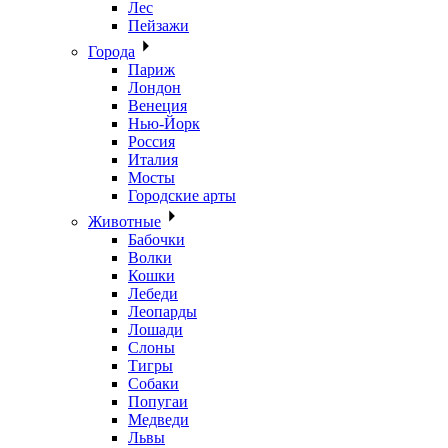
Лес
Пейзажи
Города
Париж
Лондон
Венеция
Нью-Йорк
Россия
Италия
Мосты
Городские арты
Животные
Бабочки
Волки
Кошки
Лебеди
Леопарды
Лошади
Слоны
Тигры
Собаки
Попугаи
Медведи
Львы