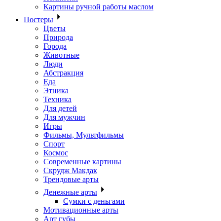
Картины ручной работы маслом
Постеры
Цветы
Природа
Города
Животные
Люди
Абстракция
Еда
Этника
Техника
Для детей
Для мужчин
Игры
Фильмы, Мультфильмы
Спорт
Космос
Современные картины
Скрудж Макдак
Трендовые арты
Денежные арты
Сумки с деньгами
Мотивационные арты
Арт губы