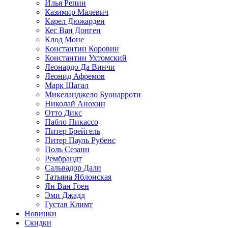
Илья Репин
Казимир Малевич
Карел Дюжарден
Кес Ван Донген
Клод Моне
Константин Коровин
Константин Ухтомский
Леонардо Да Винчи
Леонид Афремов
Марк Шагал
Микеланджело Буонарроти
Николай Анохин
Отто Дикс
Пабло Пикассо
Питер Брейгель
Питер Пауль Рубенс
Поль Сезанн
Рембрандт
Сальвадор Дали
Татьяна Яблонская
Ян Ван Гоен
Эми Джадд
Густав Климт
Новинки
Скидки