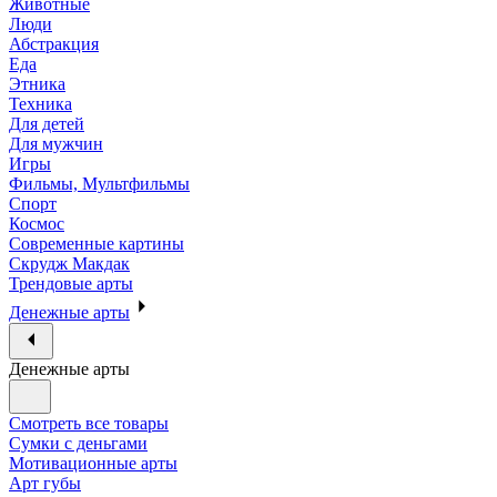
Животные
Люди
Абстракция
Еда
Этника
Техника
Для детей
Для мужчин
Игры
Фильмы, Мультфильмы
Спорт
Космос
Современные картины
Скрудж Макдак
Трендовые арты
Денежные арты
Денежные арты
Смотреть все товары
Сумки с деньгами
Мотивационные арты
Арт губы