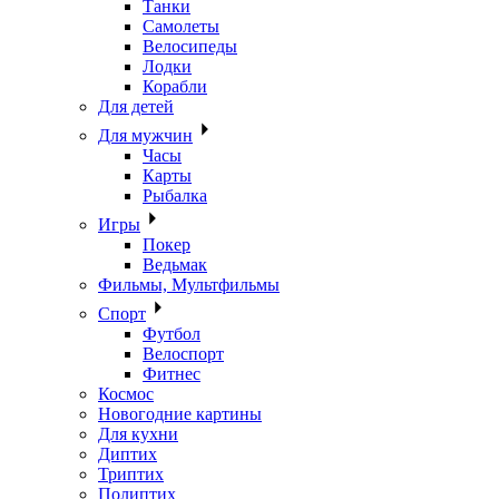
Танки
Самолеты
Велосипеды
Лодки
Корабли
Для детей
Для мужчин
Часы
Карты
Рыбалка
Игры
Покер
Ведьмак
Фильмы, Мультфильмы
Спорт
Футбол
Велоспорт
Фитнес
Космос
Новогодние картины
Для кухни
Диптих
Триптих
Полиптих