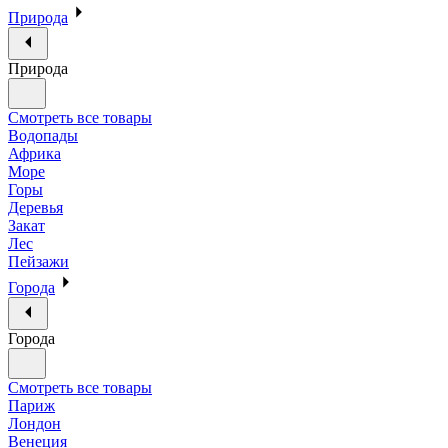
Природа
Природа
Смотреть все товары
Водопады
Африка
Море
Горы
Деревья
Закат
Лес
Пейзажи
Города
Города
Смотреть все товары
Париж
Лондон
Венеция