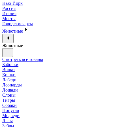
Нью-Йорк
Россия
Италия
Мосты
Городские арты
Животные
Животные
Смотреть все товары
Бабочки
Волки
Кошки
Лебеди
Леопарды
Лошади
Слоны
Тигры
Собаки
Попугаи
Медведи
Львы
Зебры