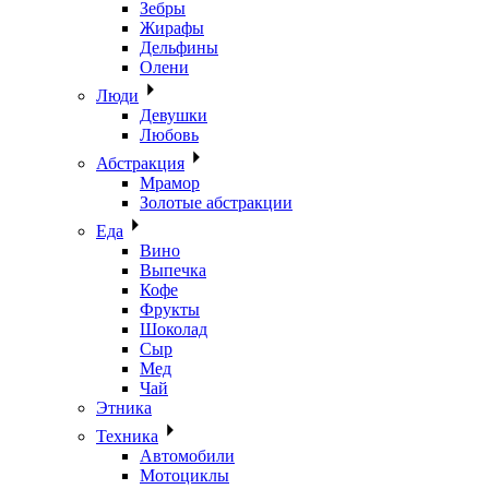
Зебры
Жирафы
Дельфины
Олени
Люди
Девушки
Любовь
Абстракция
Мрамор
Золотые абстракции
Еда
Вино
Выпечка
Кофе
Фрукты
Шоколад
Сыр
Мед
Чай
Этника
Техника
Автомобили
Мотоциклы