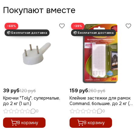
Покупают вместе
−68%
−39%
39 руб
159 руб
120 руб
260 руб
Крючки "Toly", супермалые,
Клейкие застежки для рамок
до 2 кг (1 шт.)
Command, большие, до 2 кг (1
шт.)
0
0
В корзину
В корзину