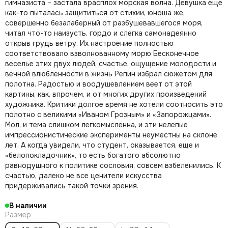
Николай Анохин
гимназиста – застала врасплох морская волна. Девушка еще
как-то пыталась защититься от стихии, юноша же,
Отто Дикс
совершенно безалаберный от разбушевавшегося моря,
Пабло Пикассо
читал что-то наизусть, гордо и слегка самонадеянно
Питер Брейгель
открыв грудь ветру. Их настроение полностью
Питер Пауль Рубенс
соответствовало взволнованному морю Бесконечное
Поль Сезанн
веселье этих двух людей, счастье, ощущение молодости и
вечной влюбленности в жизнь Репин избрал сюжетом для
Рембрандт
полотна. Радостью и воодушевлением веет от этой
Сальвадор Дали
картины, как, впрочем, и от многих других произведений
Татьяна Яблонская
художника. Критики долгое время не хотели соотносить это
Ян Ван Гоен
полотно с великими «Иваном Грозным» и «Запорожцами».
Эми Джадд
Мол, и тема слишком легкомысленна, и эти нелепые
импрессионистические эксперименты неуместны на склоне
Густав Климт
лет. А когда увидели, что студент, оказывается, еще и
«белопокладочник», то есть богатого абсолютно
равнодушного к политике сословия, совсем взбеленились. К
счастью, далеко не все ценители искусства
придерживались такой точки зрения.
В наличии
Размер