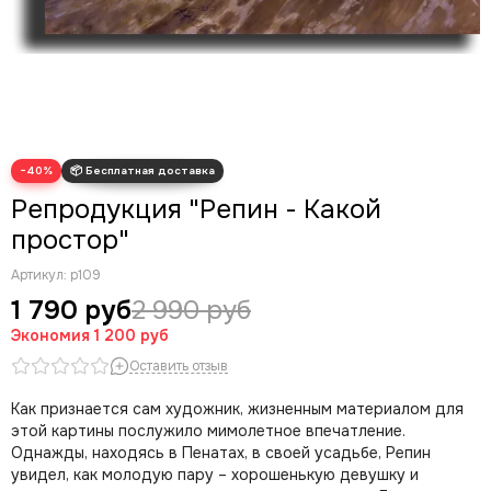
Василий Перов
Виктор Васнецов
Верне Клод Жозеф
Джона Аткинсона Гримшоу
Иван Шишкин
Исаак Левитан
−40%
Исаак Янс ван Остаде
Репродукция "Репин - Какой
Илья Репин
Казимир Малевич
простор"
Карел Дюжарден
Артикул:
р109
Кес Ван Донген
1 790 руб
2 990 руб
Клод Моне
Экономия
Константин Коровин
1 200 руб
Константин Ухтомский
Оставить отзыв
Леонардо Да Винчи
Как признается сам художник, жизненным материалом для
Леонид Афремов
этой картины послужило мимолетное впечатление.
Марк Шагал
Однажды, находясь в Пенатах, в своей усадьбе, Репин
Микеланджело Буонарроти
увидел, как молодую пару – хорошенькую девушку и