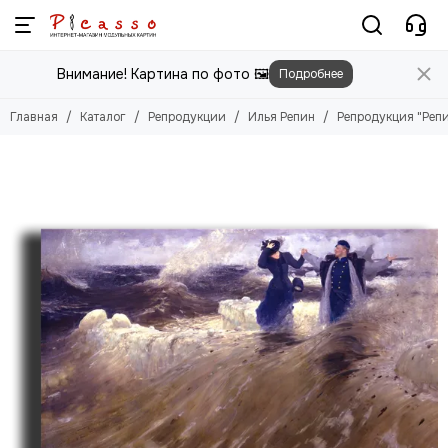
Репродукции
Внимание! Картина по фото 🖼️
Подробнее
Смотреть все товары
Абрахам ван Калр
Главная
Каталог
Репродукции
Илья Репин
Репродукция "Репи
Адам Эльсхаймер
Адольф Монтичелли
Адриан ван де Вельде
Адриан ван дер Верфф
Айвазовский Иван
Аксели Галлен-Каллела
Альберт Кейп
Альфред Валберг
Александр Иванов
Андре Дерен
Анри Матисс
Бернардо Беллотто
Валентин Серов
Ван Гог