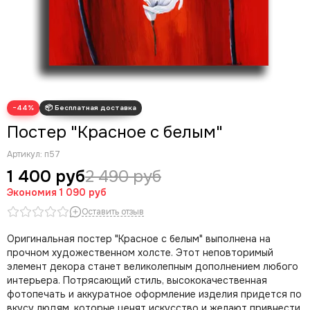
Современные картины
Скрудж Макдак
Трендовые арты
Денежные арты
Мотивационные арты
Арт губы
−44%
Волк с Уолл Стрит
Постер "Красное с белым"
Артикул:
п57
1 400 руб
2 490 руб
Экономия
1 090 руб
Оставить отзыв
Оригинальная постер "Красное с белым" выполнена на
прочном художественном холсте. Этот неповторимый
элемент декора станет великолепным дополнением любого
интерьера. Потрясающий стиль, высококачественная
фотопечать и аккуратное оформление изделия придется по
вкусу людям, которые ценят искусство и желают привнести