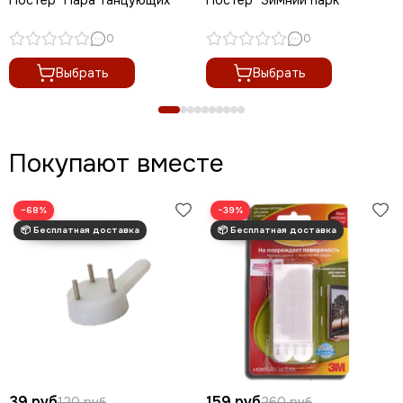
0
0
Выбрать
Выбрать
Покупают вместе
−68%
−39%
39 руб
159 руб
120 руб
260 руб