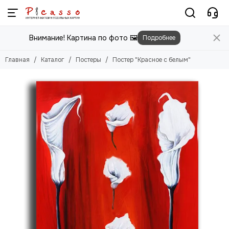
Постеры
Внимание! Картина по фото 🖼️
Подробнее
Смотреть все товары
Цветы
Главная
Каталог
Постеры
Постер "Красное с белым"
Природа
Города
Животные
Люди
Абстракция
Еда
Этника
Техника
Для детей
Для мужчин
Игры
Фильмы, Мультфильмы
Спорт
Космос