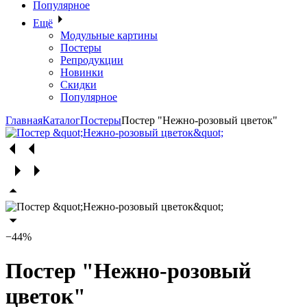
Популярное
Ещё
Модульные картины
Постеры
Репродукции
Новинки
Скидки
Популярное
Главная
Каталог
Постеры
Постер "Нежно-розовый цветок"
−44%
Постер "Нежно-розовый
цветок"