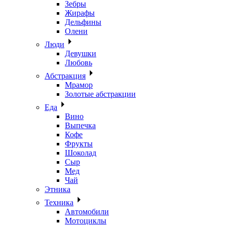
Зебры
Жирафы
Дельфины
Олени
Люди
Девушки
Любовь
Абстракция
Мрамор
Золотые абстракции
Еда
Вино
Выпечка
Кофе
Фрукты
Шоколад
Сыр
Мед
Чай
Этника
Техника
Автомобили
Мотоциклы