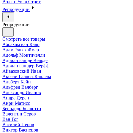
Волк с Уолл Стрит
Репродукции
Репродукции
Смотреть все товары
Абрахам ван Калр
Адам Эльсхаймер
Адольф Монтичелли
Адриан ван де Вельде
Адриан ван дер Верфф
Айвазовский Иван
Аксели Галлен-Каллела
Альберт Кейп
Альфред Валберг
Александр Иванов
Андре Дерен
Анри Матисс
Бернардо Беллотто
Валентин Серов
Ван Гог
Василий Перов
Виктор Васнецов