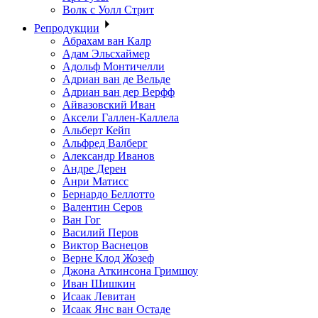
Волк с Уолл Стрит
Репродукции
Абрахам ван Калр
Адам Эльсхаймер
Адольф Монтичелли
Адриан ван де Вельде
Адриан ван дер Верфф
Айвазовский Иван
Аксели Галлен-Каллела
Альберт Кейп
Альфред Валберг
Александр Иванов
Андре Дерен
Анри Матисс
Бернардо Беллотто
Валентин Серов
Ван Гог
Василий Перов
Виктор Васнецов
Верне Клод Жозеф
Джона Аткинсона Гримшоу
Иван Шишкин
Исаак Левитан
Исаак Янс ван Остаде