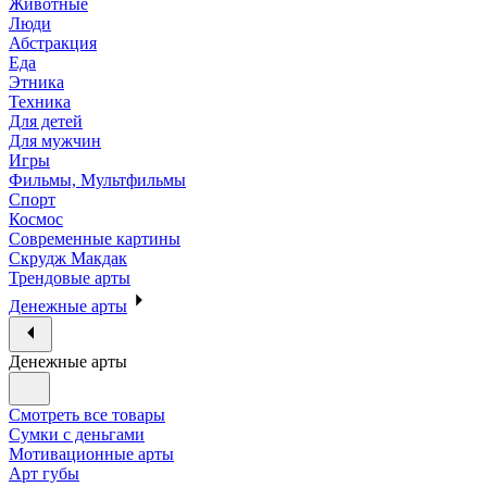
Животные
Люди
Абстракция
Еда
Этника
Техника
Для детей
Для мужчин
Игры
Фильмы, Мультфильмы
Спорт
Космос
Современные картины
Скрудж Макдак
Трендовые арты
Денежные арты
Денежные арты
Смотреть все товары
Сумки с деньгами
Мотивационные арты
Арт губы