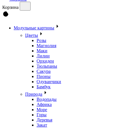
Корзина
Модульные картины
Цветы
Розы
Магнолия
Маки
Лилии
Орхидеи
Тюльпаны
Сакура
Пионы
Одуванчики
Бамбук
Природа
Водопады
Африка
Море
Горы
Деревья
Закат