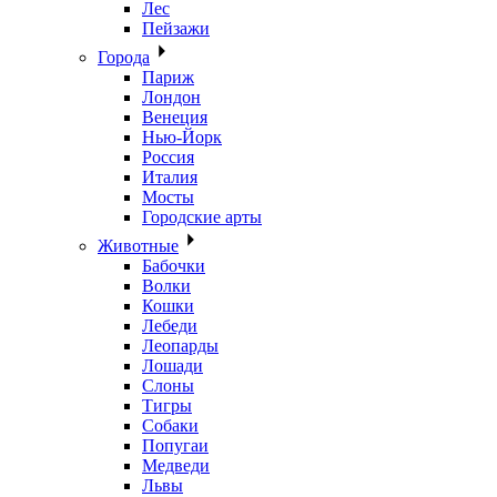
Лес
Пейзажи
Города
Париж
Лондон
Венеция
Нью-Йорк
Россия
Италия
Мосты
Городские арты
Животные
Бабочки
Волки
Кошки
Лебеди
Леопарды
Лошади
Слоны
Тигры
Собаки
Попугаи
Медведи
Львы