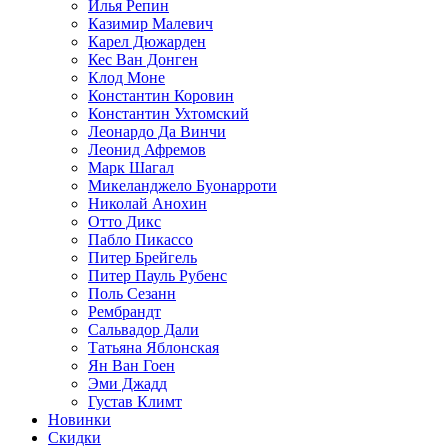
Илья Репин
Казимир Малевич
Карел Дюжарден
Кес Ван Донген
Клод Моне
Константин Коровин
Константин Ухтомский
Леонардо Да Винчи
Леонид Афремов
Марк Шагал
Микеланджело Буонарроти
Николай Анохин
Отто Дикс
Пабло Пикассо
Питер Брейгель
Питер Пауль Рубенс
Поль Сезанн
Рембрандт
Сальвадор Дали
Татьяна Яблонская
Ян Ван Гоен
Эми Джадд
Густав Климт
Новинки
Скидки