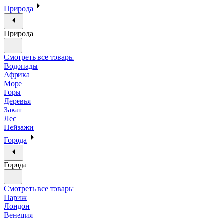
Природа
Природа
Смотреть все товары
Водопады
Африка
Море
Горы
Деревья
Закат
Лес
Пейзажи
Города
Города
Смотреть все товары
Париж
Лондон
Венеция