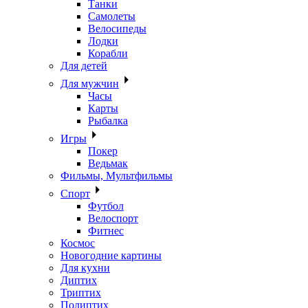
Танки
Самолеты
Велосипеды
Лодки
Корабли
Для детей
Для мужчин
Часы
Карты
Рыбалка
Игры
Покер
Ведьмак
Фильмы, Мультфильмы
Спорт
Футбол
Велоспорт
Фитнес
Космос
Новогодние картины
Для кухни
Диптих
Триптих
Полиптих