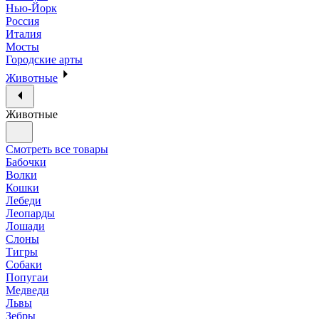
Нью-Йорк
Россия
Италия
Мосты
Городские арты
Животные
Животные
Смотреть все товары
Бабочки
Волки
Кошки
Лебеди
Леопарды
Лошади
Слоны
Тигры
Собаки
Попугаи
Медведи
Львы
Зебры