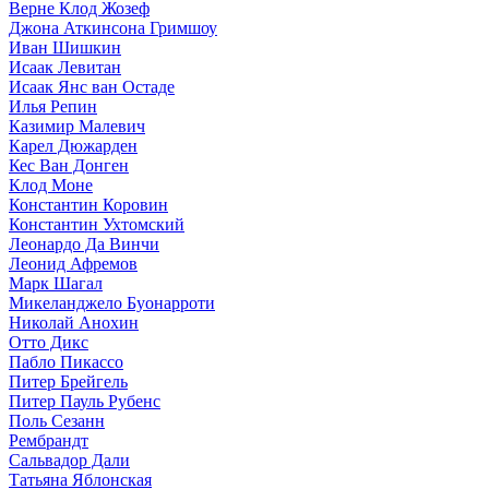
Верне Клод Жозеф
Джона Аткинсона Гримшоу
Иван Шишкин
Исаак Левитан
Исаак Янс ван Остаде
Илья Репин
Казимир Малевич
Карел Дюжарден
Кес Ван Донген
Клод Моне
Константин Коровин
Константин Ухтомский
Леонардо Да Винчи
Леонид Афремов
Марк Шагал
Микеланджело Буонарроти
Николай Анохин
Отто Дикс
Пабло Пикассо
Питер Брейгель
Питер Пауль Рубенс
Поль Сезанн
Рембрандт
Сальвадор Дали
Татьяна Яблонская