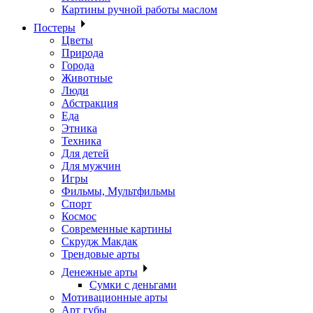
Картины ручной работы маслом
Постеры
Цветы
Природа
Города
Животные
Люди
Абстракция
Еда
Этника
Техника
Для детей
Для мужчин
Игры
Фильмы, Мультфильмы
Спорт
Космос
Современные картины
Скрудж Макдак
Трендовые арты
Денежные арты
Сумки с деньгами
Мотивационные арты
Арт губы