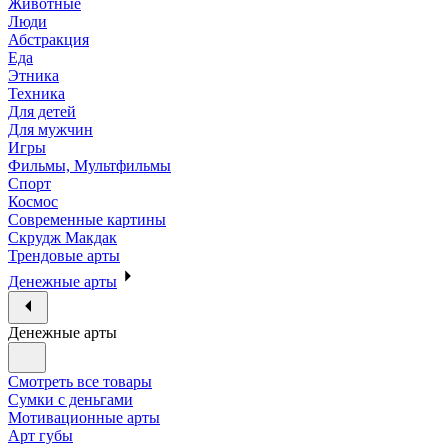
Животные
Люди
Абстракция
Еда
Этника
Техника
Для детей
Для мужчин
Игры
Фильмы, Мультфильмы
Спорт
Космос
Современные картины
Скрудж Макдак
Трендовые арты
Денежные арты
Денежные арты
Смотреть все товары
Сумки с деньгами
Мотивационные арты
Арт губы