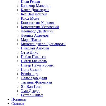
Илья Репин
Казимир Малевич
Карел Дюжарден
Кес Ван Донген
Клод Моне
Константин Коровин
Константин Ухтомский
Леонардо Да Винчи
Леонид Афремов
Марк Шагал
Микеланджело Буонарроти
Николай Анохин
Отто Дикс
Пабло Пикассо
Питер Брейгель
Питер Пауль Рубенс
Поль Сезанн
Рембрандт
Сальвадор Дали
Татьяна Яблонская
Ян Ван Гоен
Эми Джадд
Густав Климт
Новинки
Скидки