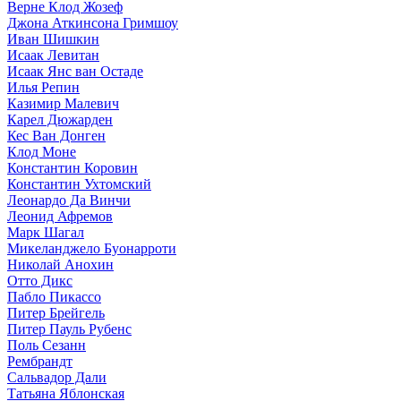
Верне Клод Жозеф
Джона Аткинсона Гримшоу
Иван Шишкин
Исаак Левитан
Исаак Янс ван Остаде
Илья Репин
Казимир Малевич
Карел Дюжарден
Кес Ван Донген
Клод Моне
Константин Коровин
Константин Ухтомский
Леонардо Да Винчи
Леонид Афремов
Марк Шагал
Микеланджело Буонарроти
Николай Анохин
Отто Дикс
Пабло Пикассо
Питер Брейгель
Питер Пауль Рубенс
Поль Сезанн
Рембрандт
Сальвадор Дали
Татьяна Яблонская