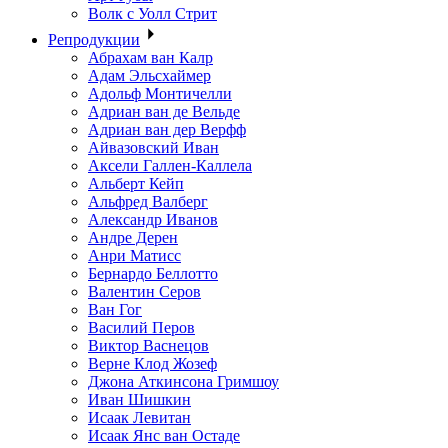
Волк с Уолл Стрит
Репродукции
Абрахам ван Калр
Адам Эльсхаймер
Адольф Монтичелли
Адриан ван де Вельде
Адриан ван дер Верфф
Айвазовский Иван
Аксели Галлен-Каллела
Альберт Кейп
Альфред Валберг
Александр Иванов
Андре Дерен
Анри Матисс
Бернардо Беллотто
Валентин Серов
Ван Гог
Василий Перов
Виктор Васнецов
Верне Клод Жозеф
Джона Аткинсона Гримшоу
Иван Шишкин
Исаак Левитан
Исаак Янс ван Остаде