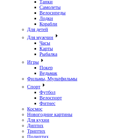
Танки
Самолеты
Велосипеды
Лодки
Корабли
Для детей
Для мужчин
Часы
Карты
Рыбалка
Игры
Покер
Ведьмак
Фильмы, Мультфильмы
Спорт
Футбол
Велоспорт
Фитнес
Космос
Новогодние картины
Для кухни
Диптих
Триптих
Полиптих