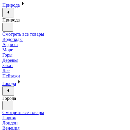
Природа
Природа
Смотреть все товары
Водопады
Африка
Море
Горы
Деревья
Закат
Лес
Пейзажи
Города
Города
Смотреть все товары
Париж
Лондон
Венеция