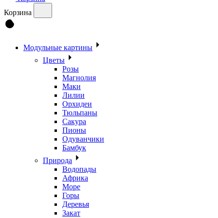
Корзина
Модульные картины
Цветы
Розы
Магнолия
Маки
Лилии
Орхидеи
Тюльпаны
Сакура
Пионы
Одуванчики
Бамбук
Природа
Водопады
Африка
Море
Горы
Деревья
Закат