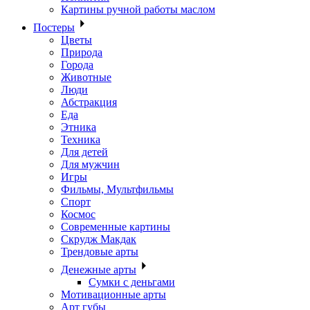
Картины ручной работы маслом
Постеры
Цветы
Природа
Города
Животные
Люди
Абстракция
Еда
Этника
Техника
Для детей
Для мужчин
Игры
Фильмы, Мультфильмы
Спорт
Космос
Современные картины
Скрудж Макдак
Трендовые арты
Денежные арты
Сумки с деньгами
Мотивационные арты
Арт губы