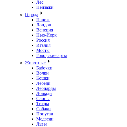
Лес
Пейзажи
Города
Париж
Лондон
Венеция
Нью-Йорк
Россия
Италия
Мосты
Городские арты
Животные
Бабочки
Волки
Кошки
Лебеди
Леопарды
Лошади
Слоны
Тигры
Собаки
Попугаи
Медведи
Львы