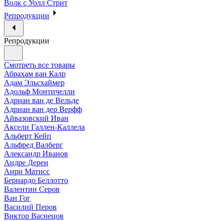
Волк с Уолл Стрит
Репродукции
Репродукции
Смотреть все товары
Абрахам ван Калр
Адам Эльсхаймер
Адольф Монтичелли
Адриан ван де Вельде
Адриан ван дер Верфф
Айвазовский Иван
Аксели Галлен-Каллела
Альберт Кейп
Альфред Валберг
Александр Иванов
Андре Дерен
Анри Матисс
Бернардо Беллотто
Валентин Серов
Ван Гог
Василий Перов
Виктор Васнецов