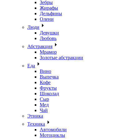
Зебры
Жирафы
Дельфины
Олени
Люди
Девушки
Любовь
Абстракция
Мрамор
Золотые абстракции
Еда
Вино
Выпечка
Кофе
Фрукты
Шоколад
Сыр
Мед
Чай
Этника
Техника
Автомобили
Мотоциклы