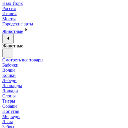
Нью-Йорк
Россия
Италия
Мосты
Городские арты
Животные
Животные
Смотреть все товары
Бабочки
Волки
Кошки
Лебеди
Леопарды
Лошади
Слоны
Тигры
Собаки
Попугаи
Медведи
Львы
Зебры