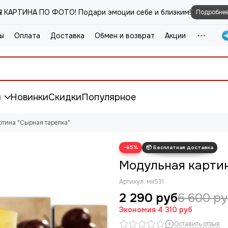
️ КАРТИНА ПО ФОТО! Подари эмоции себе и близким!
Подробне
ы
Оплата
Доставка
Обмен и возврат
Акции
и
Новинки
Скидки
Популярное
ртина "Сырная тарелка"
−65%
Модульная картин
Артикул:
мк531
2 290 руб
6 600 ру
Экономия
4 310 руб
Оставить отзыв