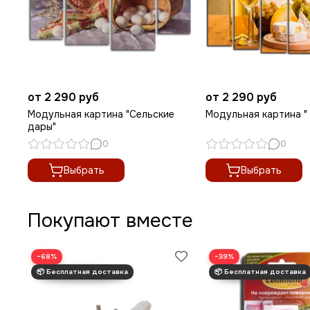
от 2 290 руб
от 2 290 руб
Модульная картина "Сельские
Модульная картина " 
дары"
0
0
Выбрать
Выбрать
Покупают вместе
−68%
−39%