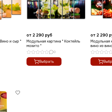
от 2 290 руб
от 2 290 
Вино и сыр "
Модульная картина " Коктейль
Модульная 
мохито "
вино из вин
0
Выбрать
Выбр