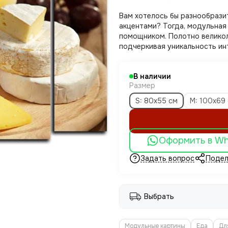
Вам хотелось бы разнообрази
акцентами? Тогда, модульная
помощником. Полотно велико
подчеркивая уникальность ин
В наличии
Размер
S: 80x55 см
M: 100х69
Оформить в W
Задать вопрос
Подел
Выбрать
Модульные картины
Еда
Дл