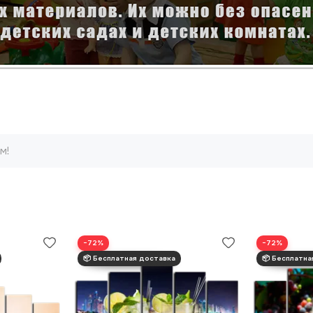
м!
−72%
−72%