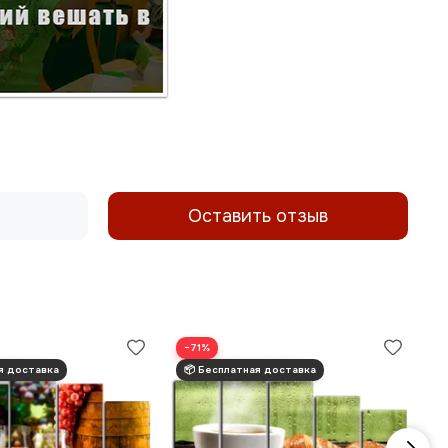
Оставить отзыв
−71%
−