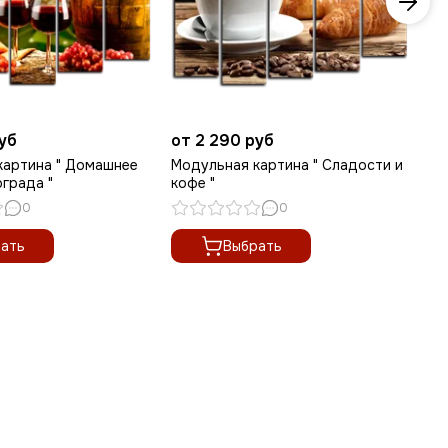
руб
от 2 290 руб
от
картина " Домашнее
Модульная картина " Сладости и
Мо
ограда "
кофе "
"
0
0
ать
Выбрать