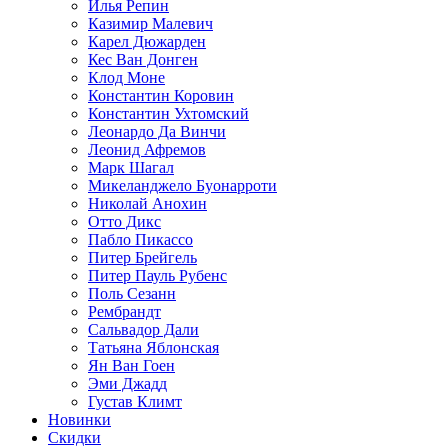
Илья Репин
Казимир Малевич
Карел Дюжарден
Кес Ван Донген
Клод Моне
Константин Коровин
Константин Ухтомский
Леонардо Да Винчи
Леонид Афремов
Марк Шагал
Микеланджело Буонарроти
Николай Анохин
Отто Дикс
Пабло Пикассо
Питер Брейгель
Питер Пауль Рубенс
Поль Сезанн
Рембрандт
Сальвадор Дали
Татьяна Яблонская
Ян Ван Гоен
Эми Джадд
Густав Климт
Новинки
Скидки