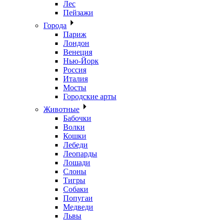
Лес
Пейзажи
Города
Париж
Лондон
Венеция
Нью-Йорк
Россия
Италия
Мосты
Городские арты
Животные
Бабочки
Волки
Кошки
Лебеди
Леопарды
Лошади
Слоны
Тигры
Собаки
Попугаи
Медведи
Львы