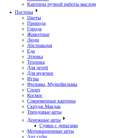
Картины ручной работы маслом
Постеры
Цветы
Природа
Города
Животные
Люди
Абстракция
Еда
Этника
Техника
Для детей
Для мужчин
Игры
Фильмы, Мультфильмы
Спорт
Космос
Современные картины
Скрудж Макдак
Трендовые арты
Денежные арты
Сумки с деньгами
Мотивационные арты
Арт губы