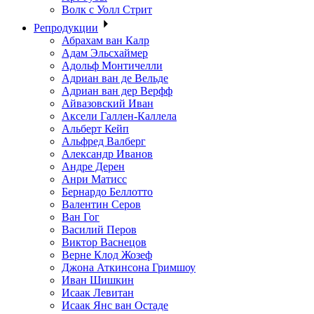
Волк с Уолл Стрит
Репродукции
Абрахам ван Калр
Адам Эльсхаймер
Адольф Монтичелли
Адриан ван де Вельде
Адриан ван дер Верфф
Айвазовский Иван
Аксели Галлен-Каллела
Альберт Кейп
Альфред Валберг
Александр Иванов
Андре Дерен
Анри Матисс
Бернардо Беллотто
Валентин Серов
Ван Гог
Василий Перов
Виктор Васнецов
Верне Клод Жозеф
Джона Аткинсона Гримшоу
Иван Шишкин
Исаак Левитан
Исаак Янс ван Остаде