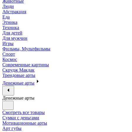
Животные
Люди
Абстракция
Еда
Этника
Техника
Для детей
Для мужчин
Игры
Фильмы, Мультфильмы
Спорт
Космос
Современные картины
Скрудж Макдак
Трендовые арты
Денежные арты
Денежные арты
Смотреть все товары
Сумки с деньгами
Мотивационные арты
Арт губы