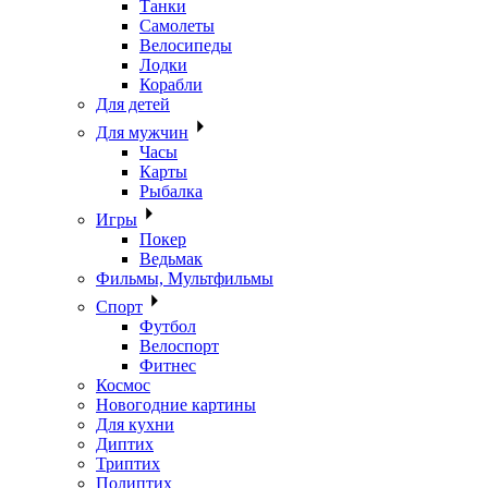
Танки
Самолеты
Велосипеды
Лодки
Корабли
Для детей
Для мужчин
Часы
Карты
Рыбалка
Игры
Покер
Ведьмак
Фильмы, Мультфильмы
Спорт
Футбол
Велоспорт
Фитнес
Космос
Новогодние картины
Для кухни
Диптих
Триптих
Полиптих