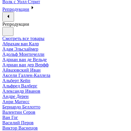
Волк с Уолл Стрит
Репродукции
Репродукции
Смотреть все товары
Абрахам ван Калр
Адам Эльсхаймер
Адольф Монтичелли
Адриан ван де Вельде
Адриан ван дер Верфф
Айвазовский Иван
Аксели Галлен-Каллела
Альберт Кейп
Альфред Валберг
Александр Иванов
Андре Дерен
Анри Матисс
Бернардо Беллотто
Валентин Серов
Ван Гог
Василий Перов
Виктор Васнецов