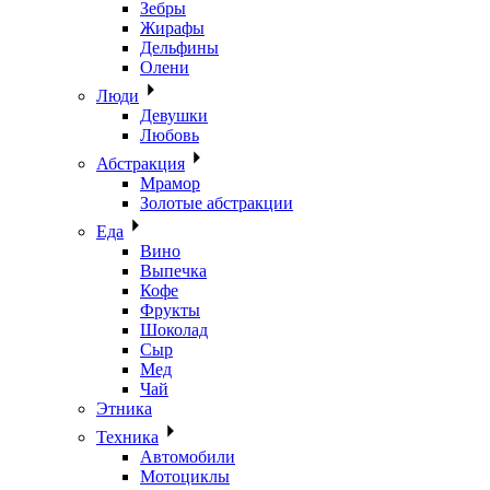
Зебры
Жирафы
Дельфины
Олени
Люди
Девушки
Любовь
Абстракция
Мрамор
Золотые абстракции
Еда
Вино
Выпечка
Кофе
Фрукты
Шоколад
Сыр
Мед
Чай
Этника
Техника
Автомобили
Мотоциклы