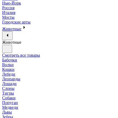
Нью-Йорк
Россия
Италия
Мосты
Городские арты
Животные
Животные
Смотреть все товары
Бабочки
Волки
Кошки
Лебеди
Леопарды
Лошади
Слоны
Тигры
Собаки
Попугаи
Медведи
Львы
Зебры