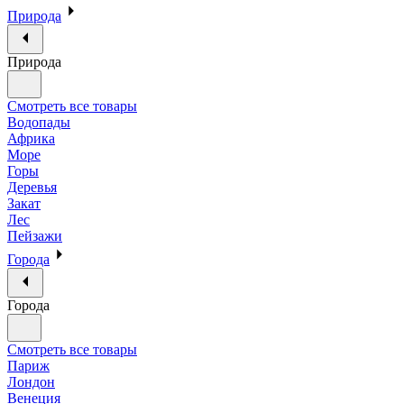
Природа
Природа
Смотреть все товары
Водопады
Африка
Море
Горы
Деревья
Закат
Лес
Пейзажи
Города
Города
Смотреть все товары
Париж
Лондон
Венеция