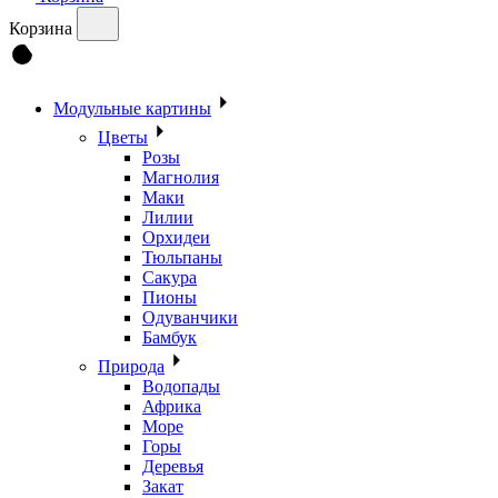
Корзина
Модульные картины
Цветы
Розы
Магнолия
Маки
Лилии
Орхидеи
Тюльпаны
Сакура
Пионы
Одуванчики
Бамбук
Природа
Водопады
Африка
Море
Горы
Деревья
Закат