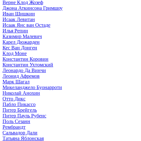
Верне Клод Жозеф
Джона Аткинсона Гримшоу
Иван Шишкин
Исаак Левитан
Исаак Янс ван Остаде
Илья Репин
Казимир Малевич
Карел Дюжарден
Кес Ван Донген
Клод Моне
Константин Коровин
Константин Ухтомский
Леонардо Да Винчи
Леонид Афремов
Марк Шагал
Микеланджело Буонарроти
Николай Анохин
Отто Дикс
Пабло Пикассо
Питер Брейгель
Питер Пауль Рубенс
Поль Сезанн
Рембрандт
Сальвадор Дали
Татьяна Яблонская