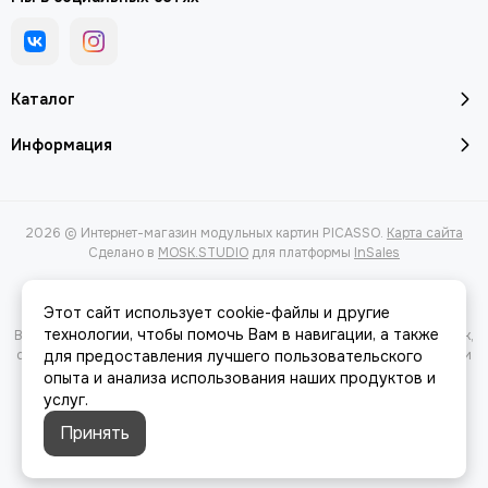
Каталог
Информация
2026 © Интернет-магазин модульных картин PICASSO.
Карта сайта
Сделано в
MOSK.STUDIO
для платформы
InSales
Этот сайт использует cookie-файлы и другие
технологии, чтобы помочь Вам в навигации, а также
Вся представленная на сайте информация, касающаяся характеристик,
стоимости товаров и услуг, носит информационный характер и ни при
для предоставления лучшего пользовательского
каких условиях не является публичной офертой, определяемой
опыта и анализа использования наших продуктов и
положениями Статьи 437(2) Гражданского кодекса РФ.
услуг.
Принять