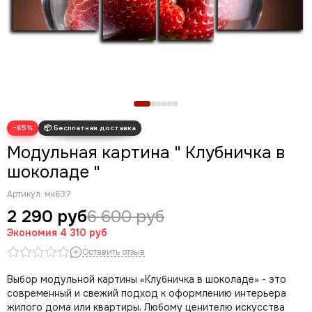
Новогодние картины
Для кухни
Диптих
Триптих
Полиптих
Картины ручной работы маслом
−65%
Модульная картина " Клубничка в
шоколаде "
Артикул:
мк637
2 290 руб
6 600 руб
Экономия
4 310 руб
Оставить отзыв
Выбор модульной картины «Клубничка в шоколаде» - это
современный и свежий подход к оформлению интерьера
жилого дома или квартиры. Любому ценителю искусства