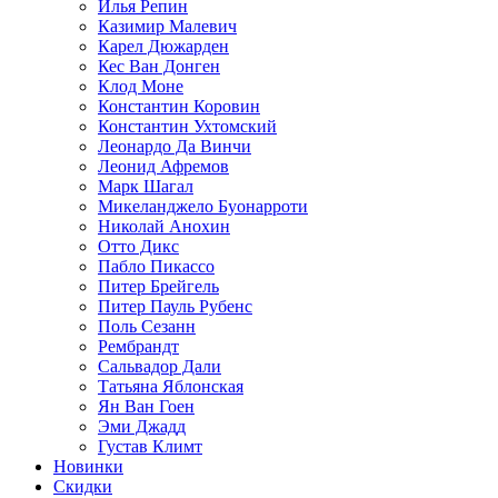
Илья Репин
Казимир Малевич
Карел Дюжарден
Кес Ван Донген
Клод Моне
Константин Коровин
Константин Ухтомский
Леонардо Да Винчи
Леонид Афремов
Марк Шагал
Микеланджело Буонарроти
Николай Анохин
Отто Дикс
Пабло Пикассо
Питер Брейгель
Питер Пауль Рубенс
Поль Сезанн
Рембрандт
Сальвадор Дали
Татьяна Яблонская
Ян Ван Гоен
Эми Джадд
Густав Климт
Новинки
Скидки