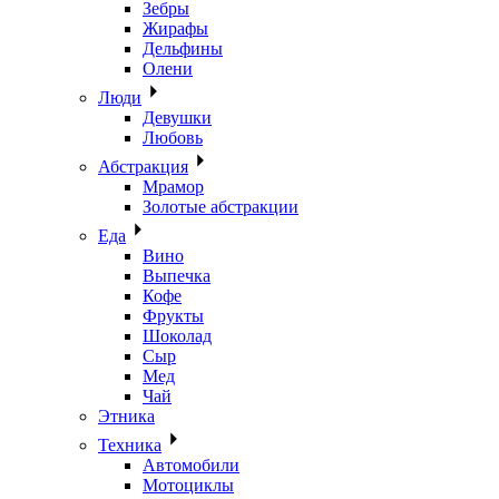
Зебры
Жирафы
Дельфины
Олени
Люди
Девушки
Любовь
Абстракция
Мрамор
Золотые абстракции
Еда
Вино
Выпечка
Кофе
Фрукты
Шоколад
Сыр
Мед
Чай
Этника
Техника
Автомобили
Мотоциклы