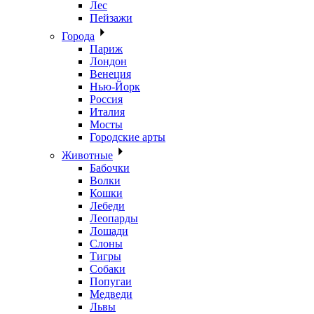
Лес
Пейзажи
Города
Париж
Лондон
Венеция
Нью-Йорк
Россия
Италия
Мосты
Городские арты
Животные
Бабочки
Волки
Кошки
Лебеди
Леопарды
Лошади
Слоны
Тигры
Собаки
Попугаи
Медведи
Львы