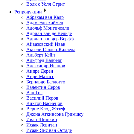
Волк с Уолл Стрит
Репродукции
Абрахам ван Калр
Адам Эльсхаймер
Адольф Монтичелли
Адриан ван де Вельде
Адриан ван дер Верфф
Айвазовский Иван
Аксели Галлен-Каллела
Альберт Кейп
Альфред Валберг
Александр Иванов
Андре Дерен
Анри Матисс
Бернардо Беллотто
Валентин Серов
Ван Гог
Василий Перов
Виктор Васнецов
Верне Клод Жозеф
Джона Аткинсона Гримшоу
Иван Шишкин
Исаак Левитан
Исаак Янс ван Остаде