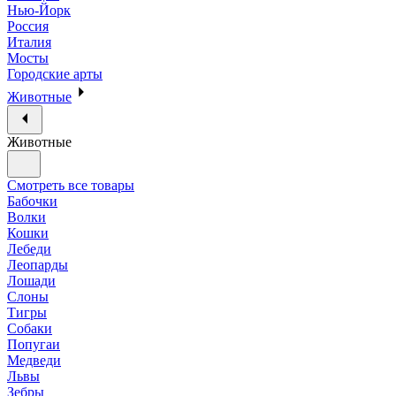
Нью-Йорк
Россия
Италия
Мосты
Городские арты
Животные
Животные
Смотреть все товары
Бабочки
Волки
Кошки
Лебеди
Леопарды
Лошади
Слоны
Тигры
Собаки
Попугаи
Медведи
Львы
Зебры