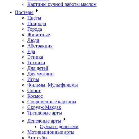
Картины ручной работы маслом
Постеры
Цветы
Природа
Города
Животные
Люди
Абстракция
Еда
Этника
Техника
Для детей
Для мужчин
Игры
Фильмы, Мультфильмы
Спорт
Космос
Современные картины
Скрудж Макдак
Трендовые арты
Денежные арты
Сумки с деньгами
Мотивационные арты
Арт губы