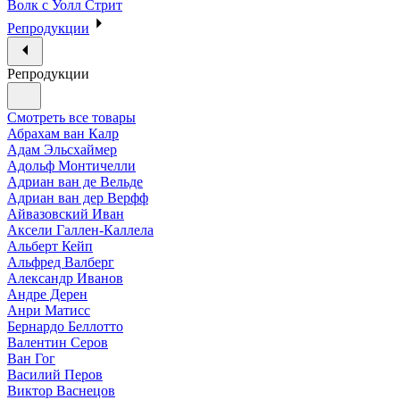
Волк с Уолл Стрит
Репродукции
Репродукции
Смотреть все товары
Абрахам ван Калр
Адам Эльсхаймер
Адольф Монтичелли
Адриан ван де Вельде
Адриан ван дер Верфф
Айвазовский Иван
Аксели Галлен-Каллела
Альберт Кейп
Альфред Валберг
Александр Иванов
Андре Дерен
Анри Матисс
Бернардо Беллотто
Валентин Серов
Ван Гог
Василий Перов
Виктор Васнецов