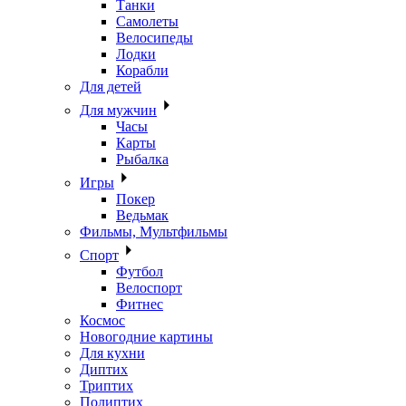
Танки
Самолеты
Велосипеды
Лодки
Корабли
Для детей
Для мужчин
Часы
Карты
Рыбалка
Игры
Покер
Ведьмак
Фильмы, Мультфильмы
Спорт
Футбол
Велоспорт
Фитнес
Космос
Новогодние картины
Для кухни
Диптих
Триптих
Полиптих