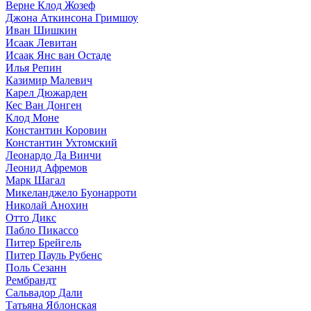
Верне Клод Жозеф
Джона Аткинсона Гримшоу
Иван Шишкин
Исаак Левитан
Исаак Янс ван Остаде
Илья Репин
Казимир Малевич
Карел Дюжарден
Кес Ван Донген
Клод Моне
Константин Коровин
Константин Ухтомский
Леонардо Да Винчи
Леонид Афремов
Марк Шагал
Микеланджело Буонарроти
Николай Анохин
Отто Дикс
Пабло Пикассо
Питер Брейгель
Питер Пауль Рубенс
Поль Сезанн
Рембрандт
Сальвадор Дали
Татьяна Яблонская