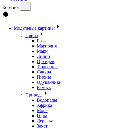
Корзина
Модульные картины
Цветы
Розы
Магнолия
Маки
Лилии
Орхидеи
Тюльпаны
Сакура
Пионы
Одуванчики
Бамбук
Природа
Водопады
Африка
Море
Горы
Деревья
Закат