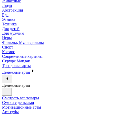
Животные
Люди
Абстракция
Еда
Этника
Техника
Для детей
Для мужчин
Игры
Фильмы, Мультфильмы
Спорт
Космос
Современные картины
Скрудж Макдак
Трендовые арты
Денежные арты
Денежные арты
Смотреть все товары
Сумки с деньгами
Мотивационные арты
Арт губы