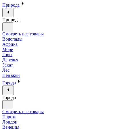
Природа
Природа
Смотреть все товары
Водопады
Африка
Море
Горы
Деревья
Закат
Лес
Пейзажи
Города
Города
Смотреть все товары
Париж
Лондон
Венеция