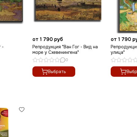
от 1 790 руб
от 1 790 р
 -
Репродукция "Ван Гог - Вид на
Репродукция
море у Схевенингена"
улица"
0
Выбрать
Выбр