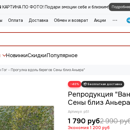
️ КАРТИНА ПО ФОТО! Подари эмоции себе и близким!
Подробне
ы
Оплата
Доставка
Обмен и возврат
Акции
и
Новинки
Скидки
Популярное
 Гог - Прогулка вдоль берегов Сены близ Аньера"
−40%
Репродукция "Ван
Сены близ Аньера
Артикул:
р51
1 790 руб
2 990 ру
Экономия
1 200 руб