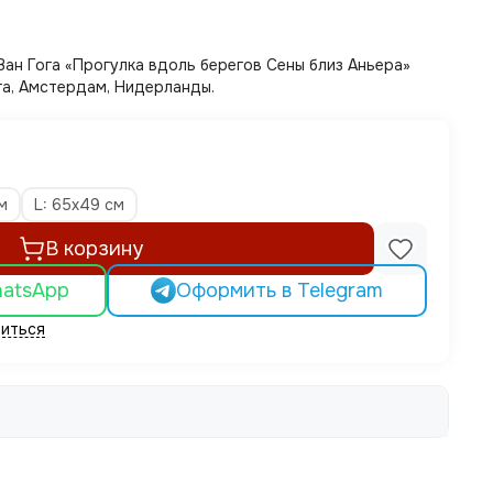
ан Гога «Прогулка вдоль берегов Сены близ Аньера»
ога, Амстердам, Нидерланды.
м
L: 65х49 см
В корзину
hatsApp
Оформить в Telegram
иться