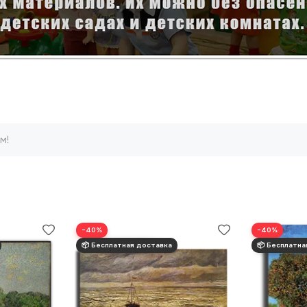
м!
−40%
−40%