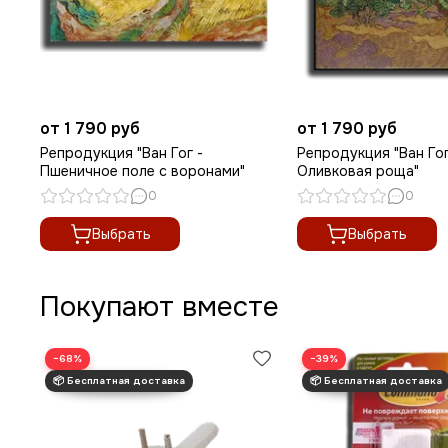
от 1 790 руб
от 1 790 руб
Репродукция "Ван Гог -
Репродукция "Ван Гог
Пшеничное поле с воронами"
Оливковая роща"
0
0
Выбрать
Выбрать
Покупают вместе
−68%
−39%