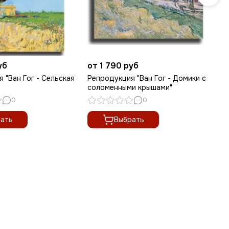
уб
от 1 790 руб
от
 "Ван Гог - Сельская
Репродукция "Ван Гог - Домики с
Ре
соломенными крышами"
от
0
0
ать
Выбрать