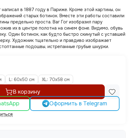
написал в 1887 году в Париже. Кроме этой картины, он
ображений старых ботинок. Вместе эти работы составили
ины предельно проста. Ваг Гог изобразил пару
ожив их в центре полотна на синем фоне. Видимо, обувь
ку. Один ботинок, как будто быстро скинутый с уставшей
верху. Художник тщательно и правдиво изображает
стоптанные подошвы, истрепанные грубые шнурки.
м
L: 60x50 см
XL: 70x58 см
В корзину
hatsApp
Оформить в Telegram
иться