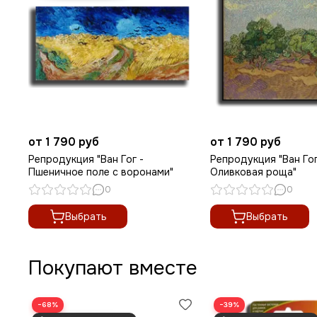
от 1 790 руб
от 1 790 руб
Репродукция "Ван Гог -
Репродукция "Ван Гог
Пшеничное поле с воронами"
Оливковая роща"
0
0
Выбрать
Выбрать
Покупают вместе
−68%
−39%