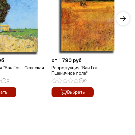
уб
от 1 790 руб
от
 "Ван Гог - Сельская
Репродукция "Ван Гог -
Ре
Пшеничное поле"
ма
0
0
ать
Выбрать