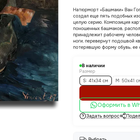
Натюрморт «Башмаки» Ван Гог 
создал еще пять подобных из
целую серию. Композиция карт
поношенных башмаков, распол
принадлежит рабочему челове
ноги, перевернут подошвой к
потерявшую форму обувь, ее 
В наличии
Размер
S: 41x34 см
M: 50x41 с
Оформить в W
Задать вопрос
Подел
Выбрать