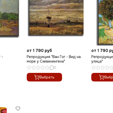
от 1 790 руб
от 1 790 р
 -
Репродукция "Ван Гог - Вид на
Репродукция
море у Схевенингена"
улица"
0
Выбрать
Выбр