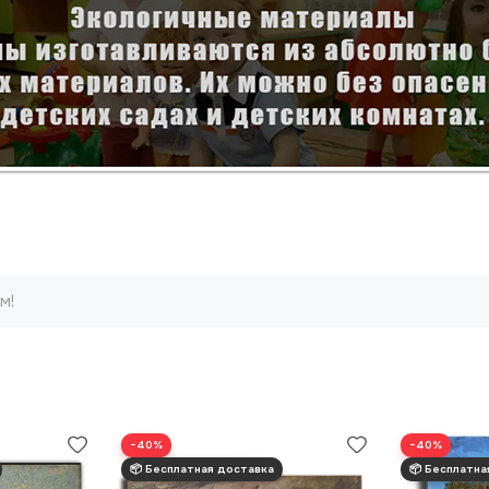
м!
−40%
−40%