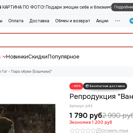
️ КАРТИНА ПО ФОТО! Подари эмоции себе и близким!
Подробне
ы
Оплата
Доставка
Обмен и возврат
Акции
и
Новинки
Скидки
Популярное
 Гог - Пара обуви (Башмаки)"
−40%
Репродукция "Ван
Артикул:
р45
1 790 руб
2 990 ру
Экономия
1 200 руб
Оставить отзыв