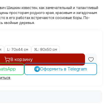
вич Шишкин известен, как замечательный и талантливый
ящены просторам родного края, красивым и загадочным
то в его работах встречаются сосновые боры. По-
сь хвойные деревья.
м
L: 70x44 см
XL: 80x50 см
В корзину
hatsApp
Оформить в Telegram
иться