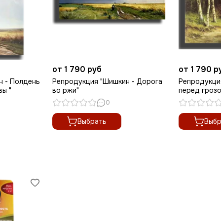
от 1 790 руб
от 1 790 р
н - Полдень
Репродукция "Шишкин - Дорога
Репродукци
вы "
во ржи"
перед грозо
0
Выбрать
Выбр