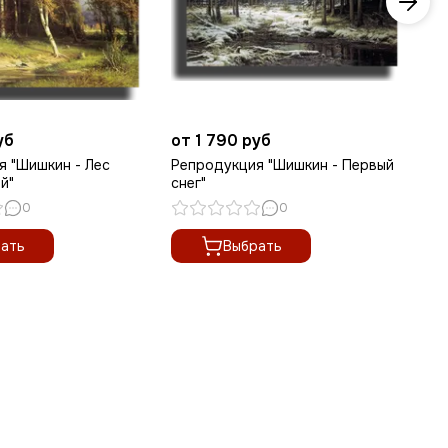
уб
от 1 790 руб
от
я "Шишкин - Лес
Репродукция "Шишкин - Первый
Ре
й"
снег"
0
0
ать
Выбрать