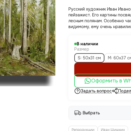
Русский художник Иван Ивано
пейзажист. Его картины посв
лесным полянам. Особенно час
видимому, ему очень нравили
В наличии
Размер
S: 50х31 см
M: 60х37 с
Оформить в W
Задать вопрос
Подел
Выбрать
Репродукции
Иван Шишкин