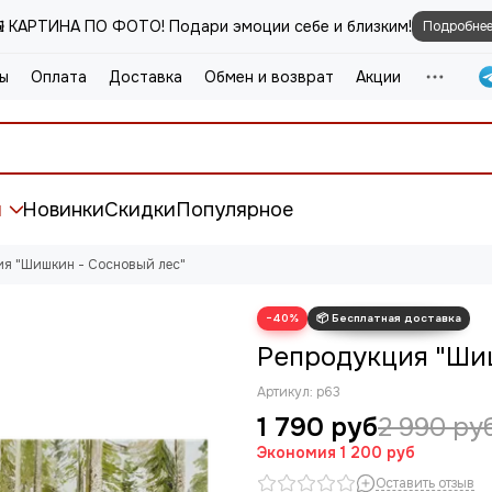
️ КАРТИНА ПО ФОТО! Подари эмоции себе и близким!
Подробне
ы
Оплата
Доставка
Обмен и возврат
Акции
и
Новинки
Скидки
Популярное
ия "Шишкин - Сосновый лес"
−40%
Репродукция "Шиш
Артикул:
р63
1 790 руб
2 990 ру
Экономия
1 200 руб
Оставить отзыв