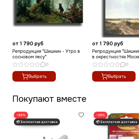
от 1 790 руб
от 1 790 руб
Репродукция "Шишкин - Утро в
Репродукция "Шишки
сосновом лесу"
в окрестностях Моск
0
0
Выбрать
Выбрать
Покупают вместе
−68%
−39%