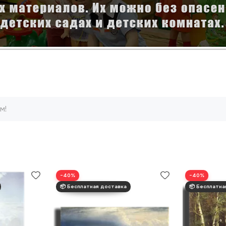
м!
−40%
−40%