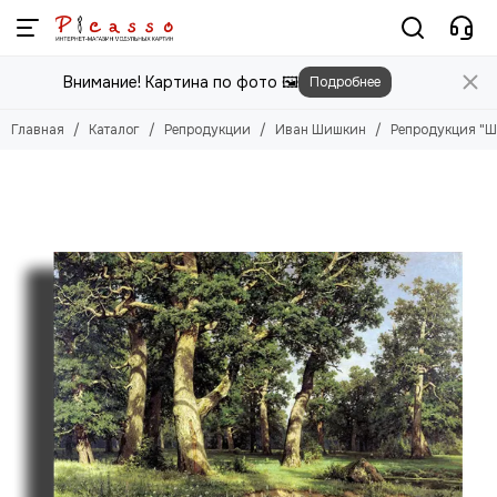
Репродукции
Внимание! Картина по фото 🖼️
Подробнее
Смотреть все товары
Абрахам ван Калр
Главная
Каталог
Репродукции
Иван Шишкин
Репродукция "Ш
Адам Эльсхаймер
Адольф Монтичелли
Адриан ван де Вельде
Адриан ван дер Верфф
Айвазовский Иван
Аксели Галлен-Каллела
Альберт Кейп
Альфред Валберг
Александр Иванов
Андре Дерен
Анри Матисс
Бернардо Беллотто
Валентин Серов
Ван Гог