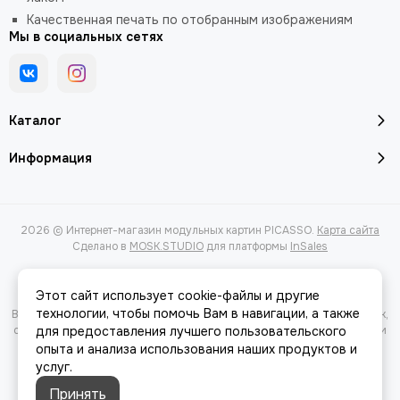
Качественная печать по отобранным изображениям
Мы в социальных сетях
Каталог
Информация
2026 © Интернет-магазин модульных картин PICASSO.
Карта сайта
Сделано в
MOSK.STUDIO
для платформы
InSales
Этот сайт использует cookie-файлы и другие
технологии, чтобы помочь Вам в навигации, а также
Вся представленная на сайте информация, касающаяся характеристик,
стоимости товаров и услуг, носит информационный характер и ни при
для предоставления лучшего пользовательского
каких условиях не является публичной офертой, определяемой
опыта и анализа использования наших продуктов и
положениями Статьи 437(2) Гражданского кодекса РФ.
услуг.
Принять