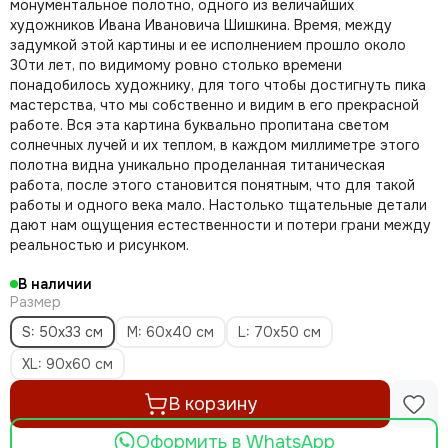
Николай Анохин
монументальное полотно, одного из величайших
художников Ивана Ивановича Шишкина. Время, между
Отто Дикс
задумкой этой картины и ее исполнением прошло около
Пабло Пикассо
30ти лет, по видимому ровно столько времени
Питер Брейгель
понадобилось художнику, для того чтобы достигнуть пика
Питер Пауль Рубенс
мастерства, что мы собственно и видим в его прекрасной
Поль Сезанн
работе. Вся эта картина буквально пропитана светом
солнечных лучей и их теплом, в каждом миллиметре этого
Рембрандт
полотна видна уникально проделанная титаническая
Сальвадор Дали
работа, после этого становится понятным, что для такой
Татьяна Яблонская
работы и одного века мало. Настолько тщательные детали
Ян Ван Гоен
дают нам ощущения естественности и потери грани между
Эми Джадд
реальностью и рисунком.
Густав Климт
В наличии
Размер
S: 50х33 см
M: 60x40 см
L: 70x50 см
XL: 90x60 см
В корзину
Оформить в WhatsApp