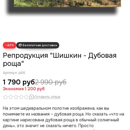
Василий Перов
Виктор Васнецов
Верне Клод Жозеф
Джона Аткинсона Гримшоу
Иван Шишкин
Исаак Левитан
−40%
Исаак Янс ван Остаде
Репродукция "Шишкин - Дубовая
Илья Репин
Казимир Малевич
роща"
Карел Дюжарден
Артикул:
р66
Кес Ван Донген
1 790 руб
2 990 руб
Клод Моне
Экономия
Константин Коровин
1 200 руб
Константин Ухтомский
Оставить отзыв
Леонардо Да Винчи
На этом шедевральном полотне изображена, как вы
Леонид Афремов
понимаете из названия – дубовая роща. Но сказать «что на
Марк Шагал
картине нарисована дубовая роща в обычный солнечный
Микеланджело Буонарроти
день», это значит не сказать ничего. Просто