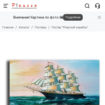
Постеры
Внимание! Картина по фото 🖼️
Подробнее
Смотреть все товары
Цветы
Главная
Каталог
Постеры
Постер "Морской корабль"
Природа
Города
Животные
Люди
Абстракция
Еда
Этника
Техника
Для детей
Для мужчин
Игры
Фильмы, Мультфильмы
Спорт
Космос