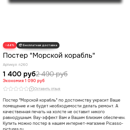
Современные картины
Скрудж Макдак
Трендовые арты
Денежные арты
Мотивационные арты
Арт губы
−44%
Волк с Уолл Стрит
Постер "Морской корабль"
Артикул:
п260
1 400 руб
2 490 руб
Экономия
1 090 руб
Оставить отзыв
Постер "Морской корабль" по достоинству украсит Ваше
помещение и не будет необходимости делать ремонт. А
качественная печать на холсте не оставит никого
равнодушным. Вау-эффект Вам и Вашим близким обеспечен.
Купить можно постер в нашем интернет-магазине Picasso-
pictures.ru