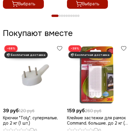
Выбрать
Выбрать
Покупают вместе
−68%
−39%
39 руб
159 руб
120 руб
260 руб
Крючки "Toly", супермалые,
Клейкие застежки для рамок
до 2 кг (1 шт.)
Command, большие, до 2 кг (1
шт.)
0
0