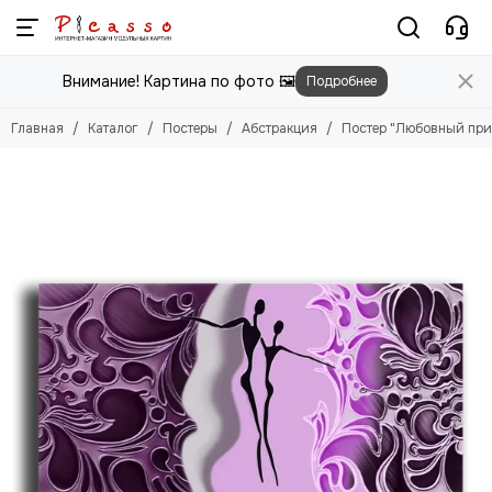
Постеры
Внимание! Картина по фото 🖼️
Подробнее
Смотреть все товары
Цветы
Главная
Каталог
Постеры
Абстракция
Постер "Любовный при
Природа
Города
Животные
Люди
Абстракция
Еда
Этника
Техника
Для детей
Для мужчин
Игры
Фильмы, Мультфильмы
Спорт
Космос