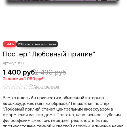
Современные картины
Скрудж Макдак
Трендовые арты
Денежные арты
Мотивационные арты
Арт губы
−44%
Волк с Уолл Стрит
Постер "Любовный прилив"
Артикул:
п10
1 400 руб
2 490 руб
Экономия
1 090 руб
Оставить отзыв
Вам хотелось бы привнести в обыденный интерьер
высокохудожественных образов? Гениальная постер
"Любовный прилив" станет центральным аксессуаром в
оформлении вашего дома. Полотно, наполненное глубоким
философским смыслом, передает реальность бытия,
противостояние темной и светлой стороны, единение начал.