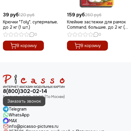
39 руб
159 руб
120 руб
260 руб
Крючки "Toly", супермалые,
Клейкие застежки для рамок
до 2 кг (1 шт.)
Command, большие, до 2 кг (1
шт.)
0
0
В корзину
В корзину
8(800)302-02-14
Заказать звонок
Telegram
WhatsApp
MAX
info@picasso-pictures.ru