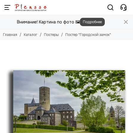
Постеры
Внимание! Картина по фото 🖼️
Подробнее
Смотреть все товары
Цветы
Главная
Каталог
Постеры
Постер "Городской замок"
Природа
Города
Животные
Люди
Абстракция
Еда
Этника
Техника
Для детей
Для мужчин
Игры
Фильмы, Мультфильмы
Спорт
Космос