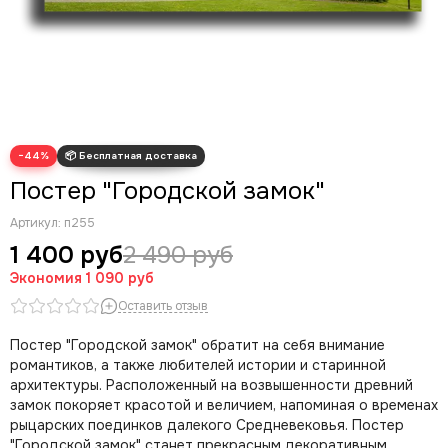
Современные картины
Скрудж Макдак
Трендовые арты
Денежные арты
Мотивационные арты
Арт губы
−44%
Волк с Уолл Стрит
Постер "Городской замок"
Артикул:
п255
1 400 руб
2 490 руб
Экономия
1 090 руб
Оставить отзыв
Постер "Городской замок" обратит на себя внимание
романтиков, а также любителей истории и старинной
архитектуры. Расположенный на возвышенности древний
замок покоряет красотой и величием, напоминая о временах
рыцарских поединков далекого Средневековья. Постер
"Городской замок" станет прекрасным декоративным