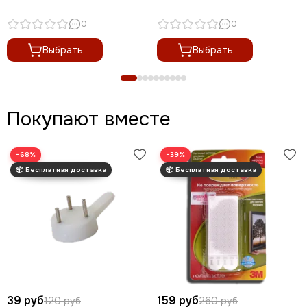
0
0
Выбрать
Выбрать
Покупают вместе
−68%
−39%
39 руб
159 руб
120 руб
260 руб