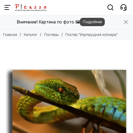
Постеры
Внимание! Картина по фото 🖼️
Подробнее
Смотреть все товары
Цветы
Главная
Каталог
Постеры
Постер "Изумрудная котиара"
Природа
Города
Животные
Люди
Абстракция
Еда
Этника
Техника
Для детей
Для мужчин
Игры
Фильмы, Мультфильмы
Спорт
Космос