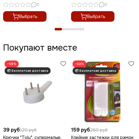
0
0
Выбрать
Выбрать
Покупают вместе
−68%
−39%
39 руб
159 руб
120 руб
260 руб
Крючки "Toly", супермалые,
Клейкие застежки для рамок