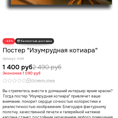
Современные картины
Скрудж Макдак
Трендовые арты
Денежные арты
Мотивационные арты
Арт губы
−44%
Волк с Уолл Стрит
Постер "Изумрудная котиара"
Артикул:
п146
1 400 руб
2 490 руб
Экономия
1 090 руб
Оставить отзыв
Вы стремитесь внести в домашний интерьер яркие краски?
Тогда постер "Изумрудная котиара" привлечет ваше
внимание, покорит сердце сочностью колористики и
реалистичностью изображения. Благодаря фактурному
полотну, качественной печати и галерейной натяжке
картина станет достойным украшением любого помещения.