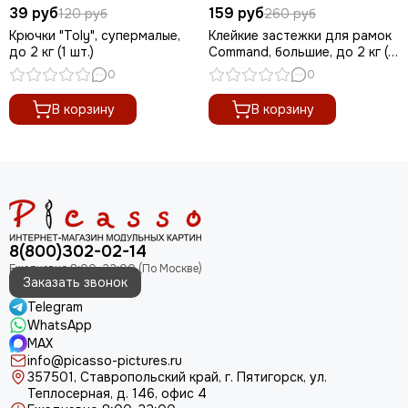
39 руб
159 руб
120 руб
260 руб
Крючки "Toly", супермалые,
Клейкие застежки для рамок
до 2 кг (1 шт.)
Command, большие, до 2 кг (1
шт.)
0
0
В корзину
В корзину
8(800)302-02-14
Заказать звонок
Telegram
WhatsApp
MAX
info@picasso-pictures.ru
357501, Ставропольский край, г. Пятигорск, ул.
Теплосерная, д. 146, офис 4