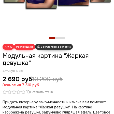
Новогодние картины
Для кухни
Диптих
Триптих
Полиптих
Картины ручной работы маслом
−74%
Модульная картина "Жаркая
девушка"
Артикул:
мк15
2 690 руб
10 200 руб
Экономия
7 510 руб
Оставить отзыв
Придать интерьеру законченности и изыска вам поможет
модульная картина "Жаркая девушка". На картине
изображена девушка, задумчиво глядящая вдаль. Цветовое