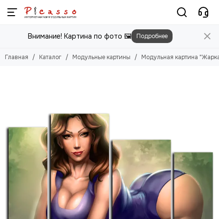
Модульные картины
Внимание! Картина по фото 🖼️
Подробнее
Смотреть все товары
Цветы
Главная
Каталог
Модульные картины
Модульная картина "Жарк
Природа
Города
Животные
Люди
Абстракция
Еда
Этника
Техника
Для детей
Для мужчин
Игры
Фильмы, Мультфильмы
Спорт
Космос