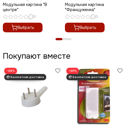
Модульная картина "В
Модульная картина
центре"
"Француженка"
0
0
Выбрать
Выбрать
Покупают вместе
−68%
−39%