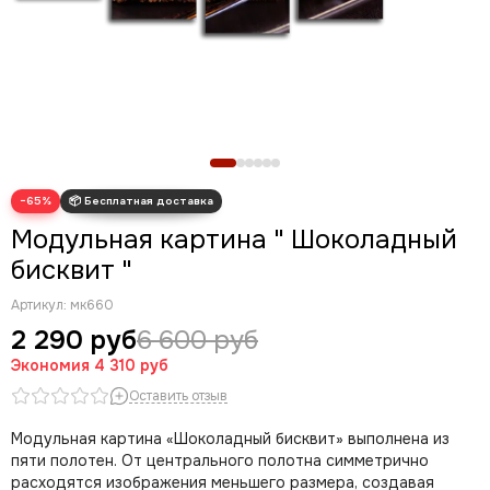
Новогодние картины
Для кухни
Диптих
Триптих
Полиптих
Картины ручной работы маслом
−65%
Модульная картина " Шоколадный
бисквит "
Артикул:
мк660
2 290 руб
6 600 руб
Экономия
4 310 руб
Оставить отзыв
Модульная картина «Шоколадный бисквит» выполнена из
пяти полотен. От центрального полотна симметрично
расходятся изображения меньшего размера, создавая