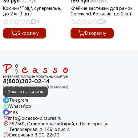
39 руб
159 руб
120 руб
260 руб
Крючки "Toly", супермалые,
Клейкие застежки для рамок
до 2 кг (1 шт.)
Command, большие, до 2 кг (1
шт.)
0
0
В корзину
В корзину
8(800)302-02-14
Заказать звонок
Telegram
WhatsApp
MAX
info@picasso-pictures.ru
357501, Ставропольский край, г. Пятигорск, ул.
Теплосерная, д. 146, офис 4
Ежедневно 8:00-22:00