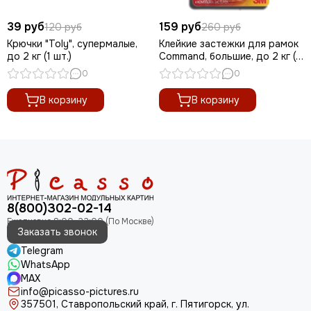
39 руб
159 руб
120 руб
260 руб
Крючки "Toly", супермалые,
Клейкие застежки для рамок
до 2 кг (1 шт.)
Command, большие, до 2 кг (1
шт.)
0
0
В корзину
В корзину
8(800)302-02-14
Заказать звонок
Telegram
WhatsApp
MAX
info@picasso-pictures.ru
357501, Ставропольский край, г. Пятигорск, ул.