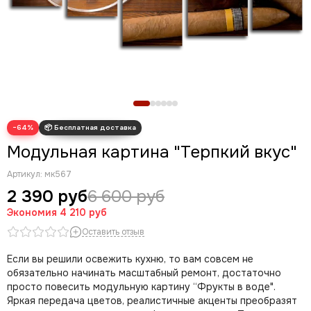
Новогодние картины
Для кухни
Диптих
Триптих
Полиптих
Картины ручной работы маслом
−64%
Модульная картина "Терпкий вкус"
Артикул:
мк567
2 390 руб
6 600 руб
Экономия
4 210 руб
Оставить отзыв
Если вы решили освежить кухню, то вам совсем не
обязательно начинать масштабный ремонт, достаточно
просто повесить модульную картину “Фрукты в воде".
Яркая передача цветов, реалистичные акценты преобразят