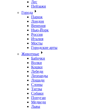
Лес
Пейзажи
Города
Париж
Лондон
Венеция
Нью-Йорк
Россия
Италия
Мосты
Городские арты
Животные
Бабочки
Волки
Кошки
Лебеди
Леопарды
Лошади
Слоны
Тигры
Собаки
Попугаи
Медведи
Львы