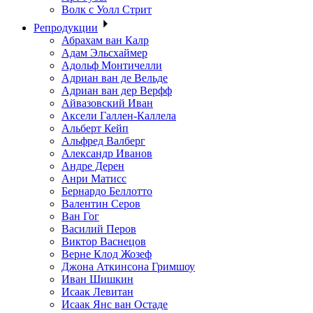
Волк с Уолл Стрит
Репродукции
Абрахам ван Калр
Адам Эльсхаймер
Адольф Монтичелли
Адриан ван де Вельде
Адриан ван дер Верфф
Айвазовский Иван
Аксели Галлен-Каллела
Альберт Кейп
Альфред Валберг
Александр Иванов
Андре Дерен
Анри Матисс
Бернардо Беллотто
Валентин Серов
Ван Гог
Василий Перов
Виктор Васнецов
Верне Клод Жозеф
Джона Аткинсона Гримшоу
Иван Шишкин
Исаак Левитан
Исаак Янс ван Остаде