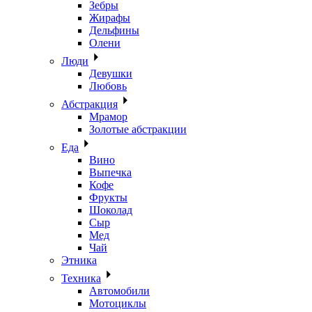
Зебры
Жирафы
Дельфины
Олени
Люди
Девушки
Любовь
Абстракция
Мрамор
Золотые абстракции
Еда
Вино
Выпечка
Кофе
Фрукты
Шоколад
Сыр
Мед
Чай
Этника
Техника
Автомобили
Мотоциклы