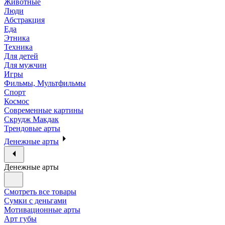
Животные
Люди
Абстракция
Еда
Этника
Техника
Для детей
Для мужчин
Игры
Фильмы, Мультфильмы
Спорт
Космос
Современные картины
Скрудж Макдак
Трендовые арты
Денежные арты
Денежные арты
Смотреть все товары
Сумки с деньгами
Мотивационные арты
Арт губы