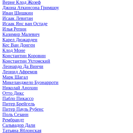
Верне Клод Жозеф
Джона Аткинсона Гримшоу
Иван Шишкин
Исаак Левитан
Исаак Янс ван Остаде
Илья Репин
Казимир Малевич
Карел Дюжарден
Кес Ван Донген
Клод Моне
Константин Коровин
Константин Ухтомский
Леонардо Да Винчи
Леонид Афремов
Марк Шагал
Микеланджело Буонарроти
Николай Анохин
Отто Дикс
Пабло Пикассо
Питер Брейгель
Питер Пауль Рубенс
Поль Сезанн
Рембрандт
Сальвадор Дали
Татьяна Яблонская