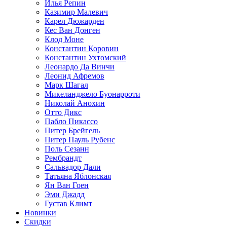
Илья Репин
Казимир Малевич
Карел Дюжарден
Кес Ван Донген
Клод Моне
Константин Коровин
Константин Ухтомский
Леонардо Да Винчи
Леонид Афремов
Марк Шагал
Микеланджело Буонарроти
Николай Анохин
Отто Дикс
Пабло Пикассо
Питер Брейгель
Питер Пауль Рубенс
Поль Сезанн
Рембрандт
Сальвадор Дали
Татьяна Яблонская
Ян Ван Гоен
Эми Джадд
Густав Климт
Новинки
Скидки