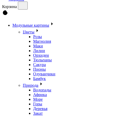
Корзина
Модульные картины
Цветы
Розы
Магнолия
Маки
Лилии
Орхидеи
Тюльпаны
Сакура
Пионы
Одуванчики
Бамбук
Природа
Водопады
Африка
Море
Горы
Деревья
Закат