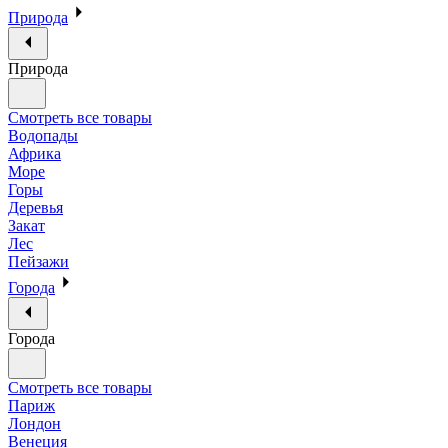
Природа
Природа
Смотреть все товары
Водопады
Африка
Море
Горы
Деревья
Закат
Лес
Пейзажи
Города
Города
Смотреть все товары
Париж
Лондон
Венеция