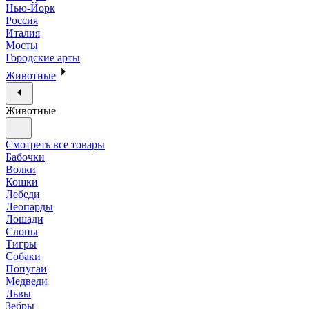
Нью-Йорк
Россия
Италия
Мосты
Городские арты
Животные
Животные
Смотреть все товары
Бабочки
Волки
Кошки
Лебеди
Леопарды
Лошади
Слоны
Тигры
Собаки
Попугаи
Медведи
Львы
Зебры