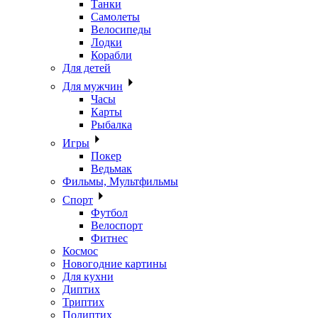
Танки
Самолеты
Велосипеды
Лодки
Корабли
Для детей
Для мужчин
Часы
Карты
Рыбалка
Игры
Покер
Ведьмак
Фильмы, Мультфильмы
Спорт
Футбол
Велоспорт
Фитнес
Космос
Новогодние картины
Для кухни
Диптих
Триптих
Полиптих