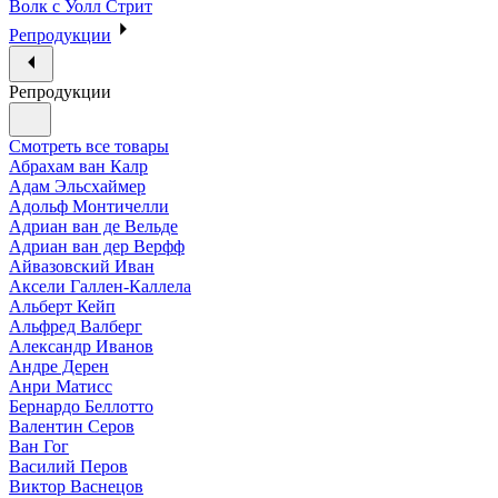
Волк с Уолл Стрит
Репродукции
Репродукции
Смотреть все товары
Абрахам ван Калр
Адам Эльсхаймер
Адольф Монтичелли
Адриан ван де Вельде
Адриан ван дер Верфф
Айвазовский Иван
Аксели Галлен-Каллела
Альберт Кейп
Альфред Валберг
Александр Иванов
Андре Дерен
Анри Матисс
Бернардо Беллотто
Валентин Серов
Ван Гог
Василий Перов
Виктор Васнецов