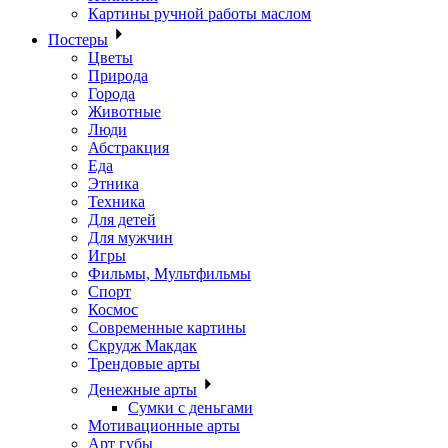
Картины ручной работы маслом
Постеры
Цветы
Природа
Города
Животные
Люди
Абстракция
Еда
Этника
Техника
Для детей
Для мужчин
Игры
Фильмы, Мультфильмы
Спорт
Космос
Современные картины
Скрудж Макдак
Трендовые арты
Денежные арты
Сумки с деньгами
Мотивационные арты
Арт губы