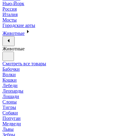
Нью-Йорк
Россия
Италия
Мосты
Городские арты
Животные
Животные
Смотреть все товары
Бабочки
Волки
Кошки
Лебеди
Леопарды
Лошади
Слоны
Тигры
Собаки
Попугаи
Медведи
Львы
Зебры