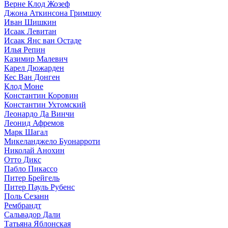
Верне Клод Жозеф
Джона Аткинсона Гримшоу
Иван Шишкин
Исаак Левитан
Исаак Янс ван Остаде
Илья Репин
Казимир Малевич
Карел Дюжарден
Кес Ван Донген
Клод Моне
Константин Коровин
Константин Ухтомский
Леонардо Да Винчи
Леонид Афремов
Марк Шагал
Микеланджело Буонарроти
Николай Анохин
Отто Дикс
Пабло Пикассо
Питер Брейгель
Питер Пауль Рубенс
Поль Сезанн
Рембрандт
Сальвадор Дали
Татьяна Яблонская