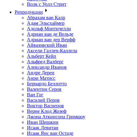
Волк с Уолл Стрит
Репродукции
Абрахам ван Калр
Адам Эльсхаймер
Адольф Монтичелли
Адриан ван де Вельде
Адриан ван дер Верфф
Айвазовский Иван
Аксели Галлен-Каллела
Альберт Кейп
Альфред Валберг
Александр Иванов
Андре Дерен
Анри Матисс
Бернардо Беллотто
Валентин Серов
Ван Гог
Василий Перов
Виктор Васнецов
Верне Клод Жозеф
Джона Аткинсона Гримшоу
Иван Шишкин
Исаак Левитан
Исаак Янс ван Остаде