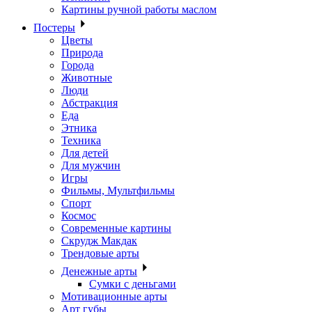
Картины ручной работы маслом
Постеры
Цветы
Природа
Города
Животные
Люди
Абстракция
Еда
Этника
Техника
Для детей
Для мужчин
Игры
Фильмы, Мультфильмы
Спорт
Космос
Современные картины
Скрудж Макдак
Трендовые арты
Денежные арты
Сумки с деньгами
Мотивационные арты
Арт губы