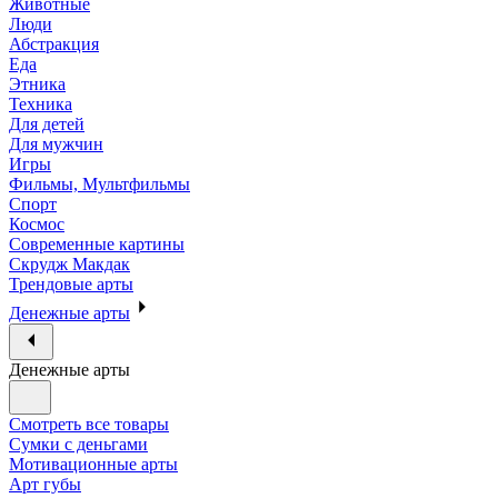
Животные
Люди
Абстракция
Еда
Этника
Техника
Для детей
Для мужчин
Игры
Фильмы, Мультфильмы
Спорт
Космос
Современные картины
Скрудж Макдак
Трендовые арты
Денежные арты
Денежные арты
Смотреть все товары
Сумки с деньгами
Мотивационные арты
Арт губы