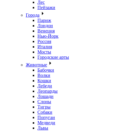
Лес
Пейзажи
Города
Париж
Лондон
Венеция
Нью-Йорк
Россия
Италия
Мосты
Городские арты
Животные
Бабочки
Волки
Кошки
Лебеди
Леопарды
Лошади
Слоны
Тигры
Собаки
Попугаи
Медведи
Львы