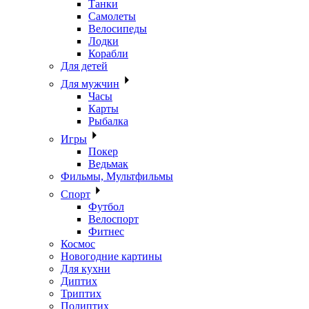
Танки
Самолеты
Велосипеды
Лодки
Корабли
Для детей
Для мужчин
Часы
Карты
Рыбалка
Игры
Покер
Ведьмак
Фильмы, Мультфильмы
Спорт
Футбол
Велоспорт
Фитнес
Космос
Новогодние картины
Для кухни
Диптих
Триптих
Полиптих