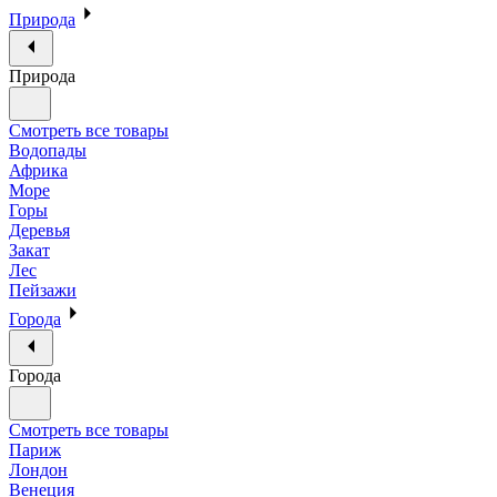
Природа
Природа
Смотреть все товары
Водопады
Африка
Море
Горы
Деревья
Закат
Лес
Пейзажи
Города
Города
Смотреть все товары
Париж
Лондон
Венеция