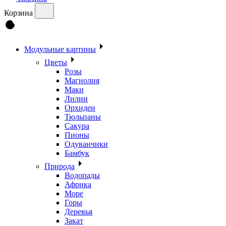
Корзина
Модульные картины
Цветы
Розы
Магнолия
Маки
Лилии
Орхидеи
Тюльпаны
Сакура
Пионы
Одуванчики
Бамбук
Природа
Водопады
Африка
Море
Горы
Деревья
Закат