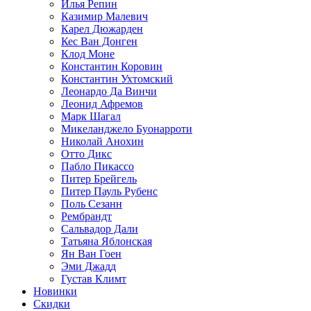
Илья Репин
Казимир Малевич
Карел Дюжарден
Кес Ван Донген
Клод Моне
Константин Коровин
Константин Ухтомский
Леонардо Да Винчи
Леонид Афремов
Марк Шагал
Микеланджело Буонарроти
Николай Анохин
Отто Дикс
Пабло Пикассо
Питер Брейгель
Питер Пауль Рубенс
Поль Сезанн
Рембрандт
Сальвадор Дали
Татьяна Яблонская
Ян Ван Гоен
Эми Джадд
Густав Климт
Новинки
Скидки