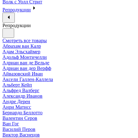
Волк с Уолл Стрит
Репродукции
Репродукции
Смотреть все товары
Абрахам ван Калр
Адам Эльсхаймер
Адольф Монтичелли
Адриан ван де Вельде
Адриан ван дер Верфф
Айвазовский Иван
Аксели Галлен-Каллела
Альберт Кейп
Альфред Валберг
Александр Иванов
Андре Дерен
Анри Матисс
Бернардо Беллотто
Валентин Серов
Ван Гог
Василий Перов
Виктор Васнецов