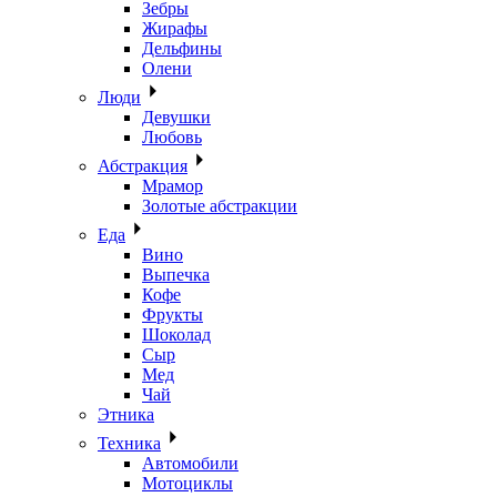
Зебры
Жирафы
Дельфины
Олени
Люди
Девушки
Любовь
Абстракция
Мрамор
Золотые абстракции
Еда
Вино
Выпечка
Кофе
Фрукты
Шоколад
Сыр
Мед
Чай
Этника
Техника
Автомобили
Мотоциклы