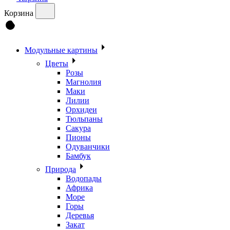
Корзина
Модульные картины
Цветы
Розы
Магнолия
Маки
Лилии
Орхидеи
Тюльпаны
Сакура
Пионы
Одуванчики
Бамбук
Природа
Водопады
Африка
Море
Горы
Деревья
Закат