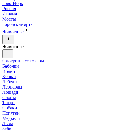
Нью-Йорк
Россия
Италия
Мосты
Городские арты
Животные
Животные
Смотреть все товары
Бабочки
Волки
Кошки
Лебеди
Леопарды
Лошади
Слоны
Тигры
Собаки
Попугаи
Медведи
Львы
Зебры