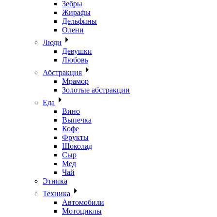
Зебры
Жирафы
Дельфины
Олени
Люди
Девушки
Любовь
Абстракция
Мрамор
Золотые абстракции
Еда
Вино
Выпечка
Кофе
Фрукты
Шоколад
Сыр
Мед
Чай
Этника
Техника
Автомобили
Мотоциклы