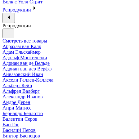
Волк с Уолл Стрит
Репродукции
Репродукции
Смотреть все товары
Абрахам ван Калр
Адам Эльсхаймер
Адольф Монтичелли
Адриан ван де Вельде
Адриан ван дер Верфф
Айвазовский Иван
Аксели Галлен-Каллела
Альберт Кейп
Альфред Валберг
Александр Иванов
Андре Дерен
Анри Матисс
Бернардо Беллотто
Валентин Серов
Ван Гог
Василий Перов
Виктор Васнецов