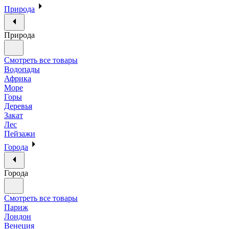
Природа
Природа
Смотреть все товары
Водопады
Африка
Море
Горы
Деревья
Закат
Лес
Пейзажи
Города
Города
Смотреть все товары
Париж
Лондон
Венеция