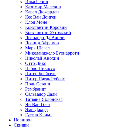
Илья Репин
Казимир Малевич
Карел Дюжарден
Кес Ван Донген
Клод Моне
Константин Коровин
Константин Ухтомский
Леонардо Да Винчи
Леонид Афремов
Марк Шагал
Микеланджело Буонарроти
Николай Анохин
Отто Дикс
Пабло Пикассо
Питер Брейгель
Питер Пауль Рубенс
Поль Сезанн
Рембрандт
Сальвадор Дали
Татьяна Яблонская
Ян Ван Гоен
Эми Джадд
Густав Климт
Новинки
Скидки