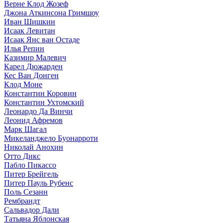
Верне Клод Жозеф
Джона Аткинсона Гримшоу
Иван Шишкин
Исаак Левитан
Исаак Янс ван Остаде
Илья Репин
Казимир Малевич
Карел Дюжарден
Кес Ван Донген
Клод Моне
Константин Коровин
Константин Ухтомский
Леонардо Да Винчи
Леонид Афремов
Марк Шагал
Микеланджело Буонарроти
Николай Анохин
Отто Дикс
Пабло Пикассо
Питер Брейгель
Питер Пауль Рубенс
Поль Сезанн
Рембрандт
Сальвадор Дали
Татьяна Яблонская