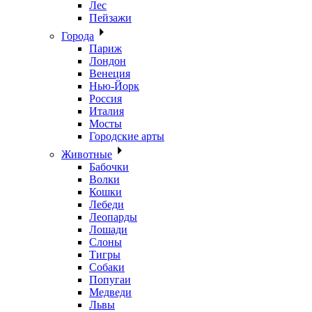
Лес
Пейзажи
Города
Париж
Лондон
Венеция
Нью-Йорк
Россия
Италия
Мосты
Городские арты
Животные
Бабочки
Волки
Кошки
Лебеди
Леопарды
Лошади
Слоны
Тигры
Собаки
Попугаи
Медведи
Львы