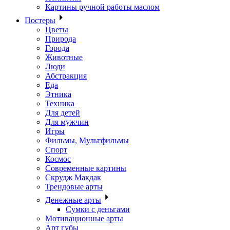
Картины ручной работы маслом
Постеры
Цветы
Природа
Города
Животные
Люди
Абстракция
Еда
Этника
Техника
Для детей
Для мужчин
Игры
Фильмы, Мультфильмы
Спорт
Космос
Современные картины
Скрудж Макдак
Трендовые арты
Денежные арты
Сумки с деньгами
Мотивационные арты
Арт губы