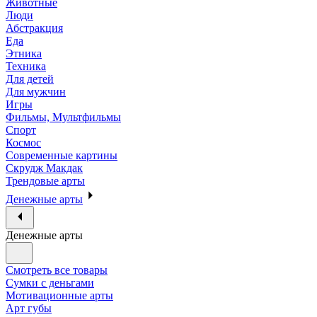
Животные
Люди
Абстракция
Еда
Этника
Техника
Для детей
Для мужчин
Игры
Фильмы, Мультфильмы
Спорт
Космос
Современные картины
Скрудж Макдак
Трендовые арты
Денежные арты
Денежные арты
Смотреть все товары
Сумки с деньгами
Мотивационные арты
Арт губы