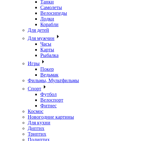
Танки
Самолеты
Велосипеды
Лодки
Корабли
Для детей
Для мужчин
Часы
Карты
Рыбалка
Игры
Покер
Ведьмак
Фильмы, Мультфильмы
Спорт
Футбол
Велоспорт
Фитнес
Космос
Новогодние картины
Для кухни
Диптих
Триптих
Полиптих