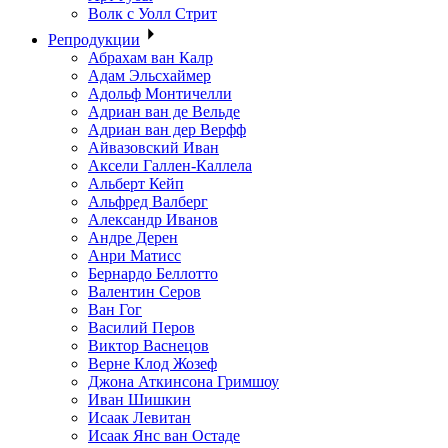
Волк с Уолл Стрит
Репродукции
Абрахам ван Калр
Адам Эльсхаймер
Адольф Монтичелли
Адриан ван де Вельде
Адриан ван дер Верфф
Айвазовский Иван
Аксели Галлен-Каллела
Альберт Кейп
Альфред Валберг
Александр Иванов
Андре Дерен
Анри Матисс
Бернардо Беллотто
Валентин Серов
Ван Гог
Василий Перов
Виктор Васнецов
Верне Клод Жозеф
Джона Аткинсона Гримшоу
Иван Шишкин
Исаак Левитан
Исаак Янс ван Остаде