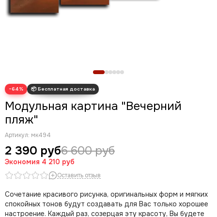
Новогодние картины
Для кухни
Диптих
Триптих
Полиптих
Картины ручной работы маслом
−64%
Модульная картина "Вечерний
пляж"
Артикул:
мк494
2 390 руб
6 600 руб
Экономия
4 210 руб
Оставить отзыв
Сочетание красивого рисунка, оригинальных форм и мягких
спокойных тонов будут создавать для Вас только хорошее
настроение. Каждый раз, созерцая эту красоту, Вы будете