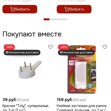
Выбрать
Выбрать
Покупают вместе
−68%
−39%
39 руб
159 руб
120 руб
260 руб
Крючки "Toly", супермалые,
Клейкие застежки для рамок
до 2 кг (1 шт.)
Command, большие, до 2 кг (1