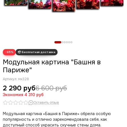
Новогодние картины
Для кухни
Диптих
Триптих
Полиптих
Картины ручной работы маслом
−65%
Модульная картина "Башня в
Париже"
Артикул:
мк328
2 290 руб
6 600 руб
Экономия
4 310 руб
Оставить отзыв
Модульная картина «Башня в Париже» обрела особую
популярность и отлично зарекомендовала себя, как
доступный способ украсить скучные стены дома.