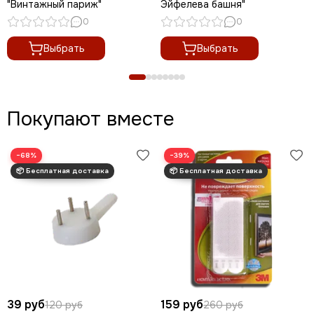
"Винтажный париж"
Эйфелева башня"
0
0
Выбрать
Выбрать
Покупают вместе
−68%
−39%
39 руб
159 руб
120 руб
260 руб