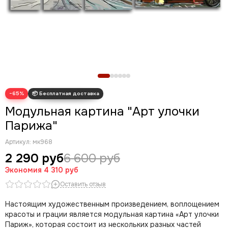
Новогодние картины
Для кухни
Диптих
Триптих
Полиптих
Картины ручной работы маслом
−65%
Модульная картина "Арт улочки
Парижа"
Артикул:
мк968
2 290 руб
6 600 руб
Экономия
4 310 руб
Оставить отзыв
Настоящим художественным произведением, воплощением
красоты и грации является модульная картина «Арт улочки
Париж», которая состоит из нескольких разных частей