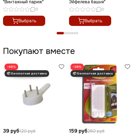
"Винтажный париж"
Эйфелева башня"
0
0
Выбрать
Выбрать
Покупают вместе
−68%
−39%
39 руб
159 руб
120 руб
260 руб