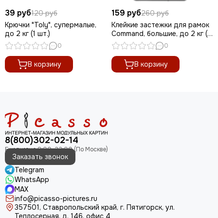
39 руб
159 руб
120 руб
260 руб
Крючки "Toly", супермалые,
Клейкие застежки для рамок
до 2 кг (1 шт.)
Command, большие, до 2 кг (1
шт.)
0
0
В корзину
В корзину
8(800)302-02-14
Заказать звонок
Telegram
WhatsApp
MAX
info@picasso-pictures.ru
357501, Ставропольский край, г. Пятигорск, ул.
Теплосерная, д. 146, офис 4