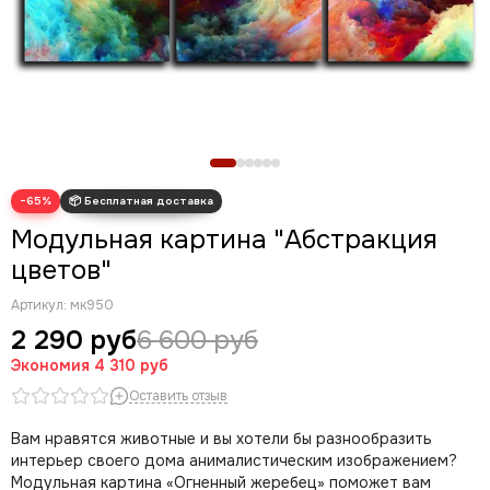
Олени
Новогодние картины
Для кухни
Диптих
Триптих
Полиптих
Картины ручной работы маслом
−65%
Модульная картина "Абстракция
цветов"
Артикул:
мк950
2 290 руб
6 600 руб
Экономия
4 310 руб
Оставить отзыв
Вам нравятся животные и вы хотели бы разнообразить
интерьер своего дома анималистическим изображением?
Модульная картина «Огненный жеребец» поможет вам