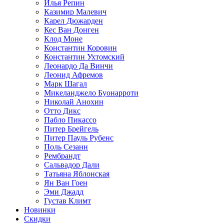
Илья Репин
Казимир Малевич
Карел Дюжарден
Кес Ван Донген
Клод Моне
Константин Коровин
Константин Ухтомский
Леонардо Да Винчи
Леонид Афремов
Марк Шагал
Микеланджело Буонарроти
Николай Анохин
Отто Дикс
Пабло Пикассо
Питер Брейгель
Питер Пауль Рубенс
Поль Сезанн
Рембрандт
Сальвадор Дали
Татьяна Яблонская
Ян Ван Гоен
Эми Джадд
Густав Климт
Новинки
Скидки