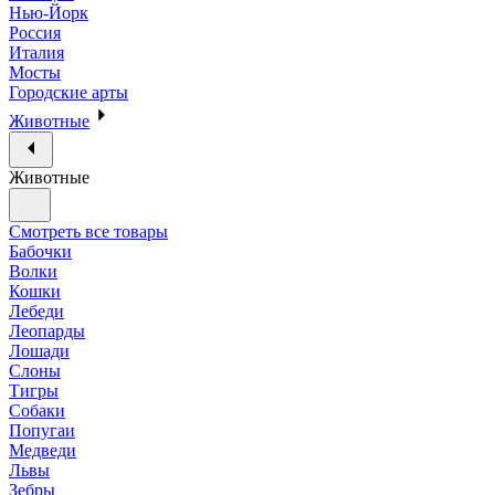
Нью-Йорк
Россия
Италия
Мосты
Городские арты
Животные
Животные
Смотреть все товары
Бабочки
Волки
Кошки
Лебеди
Леопарды
Лошади
Слоны
Тигры
Собаки
Попугаи
Медведи
Львы
Зебры