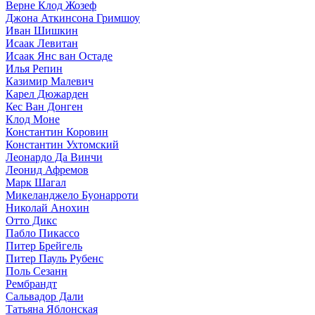
Верне Клод Жозеф
Джона Аткинсона Гримшоу
Иван Шишкин
Исаак Левитан
Исаак Янс ван Остаде
Илья Репин
Казимир Малевич
Карел Дюжарден
Кес Ван Донген
Клод Моне
Константин Коровин
Константин Ухтомский
Леонардо Да Винчи
Леонид Афремов
Марк Шагал
Микеланджело Буонарроти
Николай Анохин
Отто Дикс
Пабло Пикассо
Питер Брейгель
Питер Пауль Рубенс
Поль Сезанн
Рембрандт
Сальвадор Дали
Татьяна Яблонская