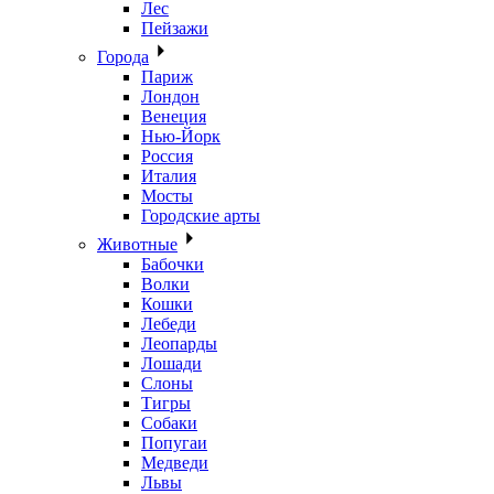
Лес
Пейзажи
Города
Париж
Лондон
Венеция
Нью-Йорк
Россия
Италия
Мосты
Городские арты
Животные
Бабочки
Волки
Кошки
Лебеди
Леопарды
Лошади
Слоны
Тигры
Собаки
Попугаи
Медведи
Львы