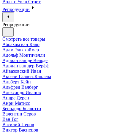
Волк с Уолл Стрит
Репродукции
Репродукции
Смотреть все товары
Абрахам ван Калр
Адам Эльсхаймер
Адольф Монтичелли
Адриан ван де Вельде
Адриан ван дер Верфф
Айвазовский Иван
Аксели Галлен-Каллела
Альберт Кейп
Альфред Валберг
Александр Иванов
Андре Дерен
Анри Матисс
Бернардо Беллотто
Валентин Серов
Ван Гог
Василий Перов
Виктор Васнецов