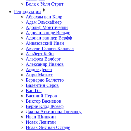
Волк с Уолл Стрит
Репродукции
Абрахам ван Калр
Адам Эльсхаймер
Адольф Монтичелли
Адриан ван де Вельде
Адриан ван дер Верфф
Айвазовский Иван
Аксели Галлен-Каллела
Альберт Кейп
Альфред Валберг
Александр Иванов
Андре Дерен
Анри Матисс
Бернардо Беллотто
Валентин Серов
Ван Гог
Василий Перов
Виктор Васнецов
Верне Клод Жозеф
Джона Аткинсона Гримшоу
Иван Шишкин
Исаак Левитан
Исаак Янс ван Остаде