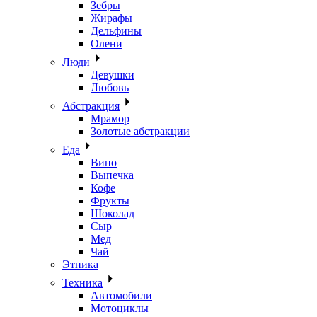
Зебры
Жирафы
Дельфины
Олени
Люди
Девушки
Любовь
Абстракция
Мрамор
Золотые абстракции
Еда
Вино
Выпечка
Кофе
Фрукты
Шоколад
Сыр
Мед
Чай
Этника
Техника
Автомобили
Мотоциклы