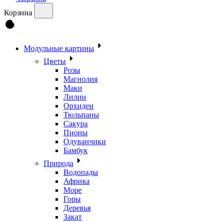
Корзина
Модульные картины
Цветы
Розы
Магнолия
Маки
Лилии
Орхидеи
Тюльпаны
Сакура
Пионы
Одуванчики
Бамбук
Природа
Водопады
Африка
Море
Горы
Деревья
Закат