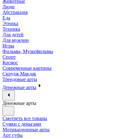
Животные
Люди
Абстракция
Еда
Этника
Техника
Для детей
Для мужчин
Игры
Фильмы, Мультфильмы
Спорт
Космос
Современные картины
Скрудж Макдак
Трендовые арты
Денежные арты
Денежные арты
Смотреть все товары
Сумки с деньгами
Мотивационные арты
Арт губы