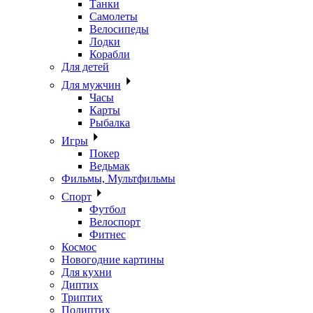
Танки
Самолеты
Велосипеды
Лодки
Корабли
Для детей
Для мужчин
Часы
Карты
Рыбалка
Игры
Покер
Ведьмак
Фильмы, Мультфильмы
Спорт
Футбол
Велоспорт
Фитнес
Космос
Новогодние картины
Для кухни
Диптих
Триптих
Полиптих