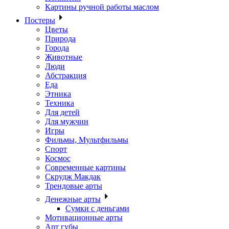
Картины ручной работы маслом
Постеры
Цветы
Природа
Города
Животные
Люди
Абстракция
Еда
Этника
Техника
Для детей
Для мужчин
Игры
Фильмы, Мультфильмы
Спорт
Космос
Современные картины
Скрудж Макдак
Трендовые арты
Денежные арты
Сумки с деньгами
Мотивационные арты
Арт губы