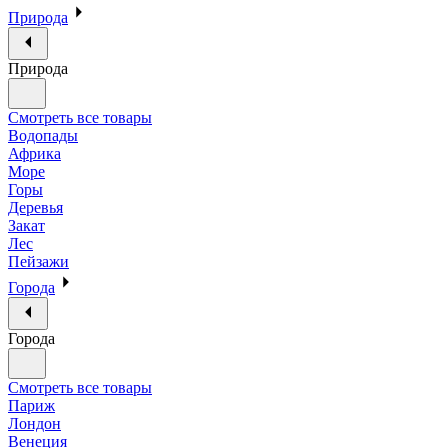
Природа
Природа
Смотреть все товары
Водопады
Африка
Море
Горы
Деревья
Закат
Лес
Пейзажи
Города
Города
Смотреть все товары
Париж
Лондон
Венеция