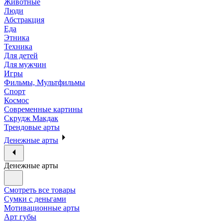
Животные
Люди
Абстракция
Еда
Этника
Техника
Для детей
Для мужчин
Игры
Фильмы, Мультфильмы
Спорт
Космос
Современные картины
Скрудж Макдак
Трендовые арты
Денежные арты
Денежные арты
Смотреть все товары
Сумки с деньгами
Мотивационные арты
Арт губы