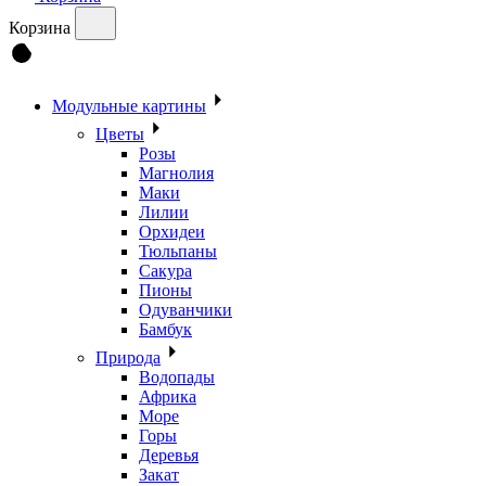
Корзина
Модульные картины
Цветы
Розы
Магнолия
Маки
Лилии
Орхидеи
Тюльпаны
Сакура
Пионы
Одуванчики
Бамбук
Природа
Водопады
Африка
Море
Горы
Деревья
Закат