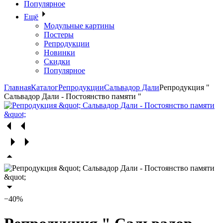
Популярное
Ещё
Модульные картины
Постеры
Репродукции
Новинки
Скидки
Популярное
Главная
Каталог
Репродукции
Сальвадор Дали
Репродукция "
Сальвадор Дали - Постоянство памяти "
−40%