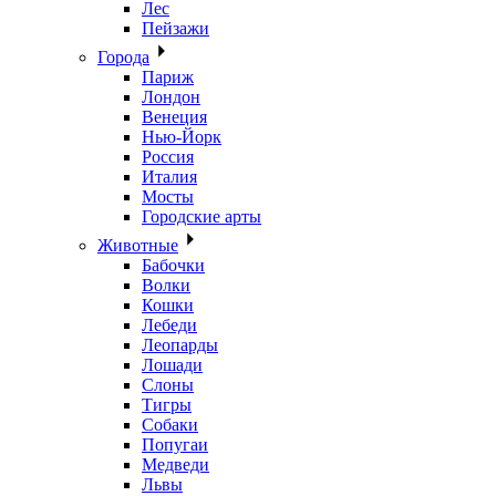
Лес
Пейзажи
Города
Париж
Лондон
Венеция
Нью-Йорк
Россия
Италия
Мосты
Городские арты
Животные
Бабочки
Волки
Кошки
Лебеди
Леопарды
Лошади
Слоны
Тигры
Собаки
Попугаи
Медведи
Львы