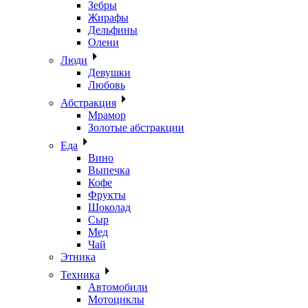
Зебры
Жирафы
Дельфины
Олени
Люди
Девушки
Любовь
Абстракция
Мрамор
Золотые абстракции
Еда
Вино
Выпечка
Кофе
Фрукты
Шоколад
Сыр
Мед
Чай
Этника
Техника
Автомобили
Мотоциклы