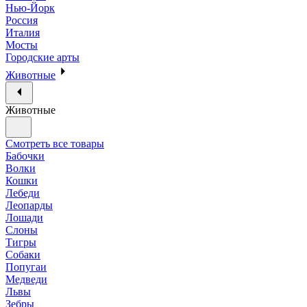
Нью-Йорк
Россия
Италия
Мосты
Городские арты
Животные
Животные
Смотреть все товары
Бабочки
Волки
Кошки
Лебеди
Леопарды
Лошади
Слоны
Тигры
Собаки
Попугаи
Медведи
Львы
Зебры