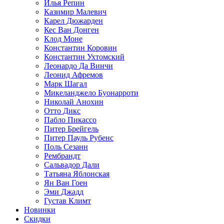
Илья Репин
Казимир Малевич
Карел Дюжарден
Кес Ван Донген
Клод Моне
Константин Коровин
Константин Ухтомский
Леонардо Да Винчи
Леонид Афремов
Марк Шагал
Микеланджело Буонарроти
Николай Анохин
Отто Дикс
Пабло Пикассо
Питер Брейгель
Питер Пауль Рубенс
Поль Сезанн
Рембрандт
Сальвадор Дали
Татьяна Яблонская
Ян Ван Гоен
Эми Джадд
Густав Климт
Новинки
Скидки