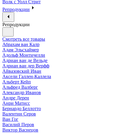
Волк с Уолл Стрит
Репродукции
Репродукции
Смотреть все товары
Абрахам ван Калр
Адам Эльсхаймер
Адольф Монтичелли
Адриан ван де Вельде
Адриан ван дер Верфф
Айвазовский Иван
Аксели Галлен-Каллела
Альберт Кейп
Альфред Валберг
Александр Иванов
Андре Дерен
Анри Матисс
Бернардо Беллотто
Валентин Серов
Ван Гог
Василий Перов
Виктор Васнецов