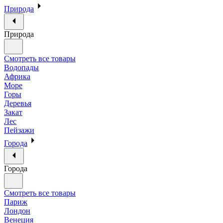
Природа
Природа
Смотреть все товары
Водопады
Африка
Море
Горы
Деревья
Закат
Лес
Пейзажи
Города
Города
Смотреть все товары
Париж
Лондон
Венеция