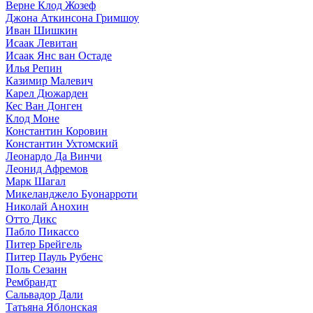
Верне Клод Жозеф
Джона Аткинсона Гримшоу
Иван Шишкин
Исаак Левитан
Исаак Янс ван Остаде
Илья Репин
Казимир Малевич
Карел Дюжарден
Кес Ван Донген
Клод Моне
Константин Коровин
Константин Ухтомский
Леонардо Да Винчи
Леонид Афремов
Марк Шагал
Микеланджело Буонарроти
Николай Анохин
Отто Дикс
Пабло Пикассо
Питер Брейгель
Питер Пауль Рубенс
Поль Сезанн
Рембрандт
Сальвадор Дали
Татьяна Яблонская