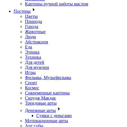
Картины ручной работы маслом
Постеры
Цветы
Природа
Города
Животные
Люди
Абстракция
Еда
Этника
Техника
Для детей
Для мужчин
Игры
Фильмы, Мультфильмы
Спорт
Космос
Современные картины
Скрудж Макдак
Трендовые арты
Денежные арты
Сумки с деньгами
Мотивационные арты
Арт губы