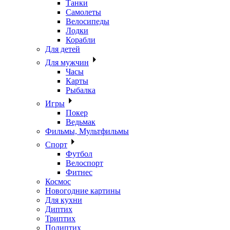
Танки
Самолеты
Велосипеды
Лодки
Корабли
Для детей
Для мужчин
Часы
Карты
Рыбалка
Игры
Покер
Ведьмак
Фильмы, Мультфильмы
Спорт
Футбол
Велоспорт
Фитнес
Космос
Новогодние картины
Для кухни
Диптих
Триптих
Полиптих