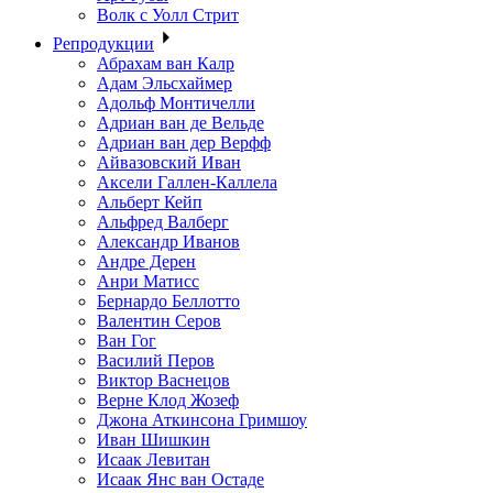
Волк с Уолл Стрит
Репродукции
Абрахам ван Калр
Адам Эльсхаймер
Адольф Монтичелли
Адриан ван де Вельде
Адриан ван дер Верфф
Айвазовский Иван
Аксели Галлен-Каллела
Альберт Кейп
Альфред Валберг
Александр Иванов
Андре Дерен
Анри Матисс
Бернардо Беллотто
Валентин Серов
Ван Гог
Василий Перов
Виктор Васнецов
Верне Клод Жозеф
Джона Аткинсона Гримшоу
Иван Шишкин
Исаак Левитан
Исаак Янс ван Остаде