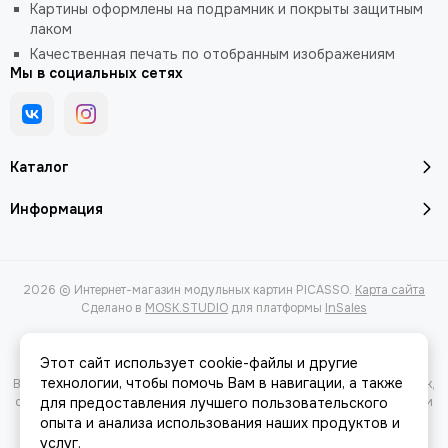
Картины оформлены на подрамник и покрыты защитным
лаком
Качественная печать по отобранным изображениям
Мы в социальных сетях
Каталог
Информация
2026 © Интернет-магазин модульных картин PICASSO.
Карта сайта
Сделано в
MOSK.STUDIO
для платформы
InSales
Этот сайт использует cookie-файлы и другие
технологии, чтобы помочь Вам в навигации, а также
Вся представленная на сайте информация, касающаяся характеристик,
стоимости товаров и услуг, носит информационный характер и ни при
для предоставления лучшего пользовательского
каких условиях не является публичной офертой, определяемой
опыта и анализа использования наших продуктов и
положениями Статьи 437(2) Гражданского кодекса РФ.
услуг.