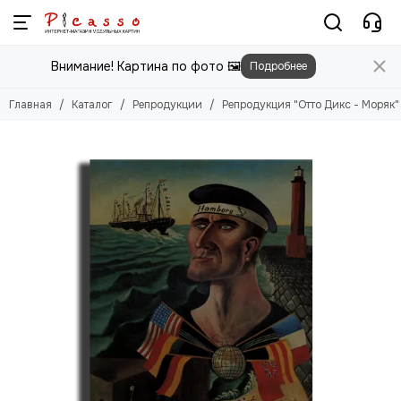
Репродукции
Внимание! Картина по фото 🖼️
Подробнее
Смотреть все товары
Абрахам ван Калр
Главная
Каталог
Репродукции
Репродукция "Отто Дикс - Моряк"
Адам Эльсхаймер
Адольф Монтичелли
Адриан ван де Вельде
Адриан ван дер Верфф
Айвазовский Иван
Аксели Галлен-Каллела
Альберт Кейп
Альфред Валберг
Александр Иванов
Андре Дерен
Анри Матисс
Бернардо Беллотто
Валентин Серов
Ван Гог