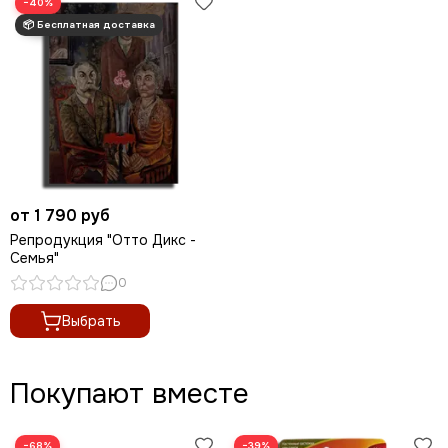
−40%
от 1 790 руб
Репродукция "Отто Дикс -
Семья"
0
Выбрать
Покупают вместе
−68%
−39%