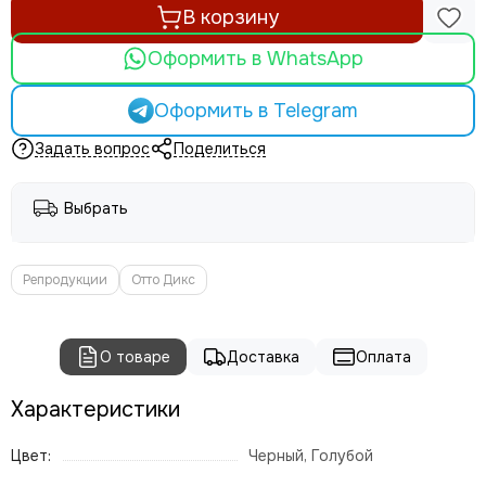
Николай Анохин
В корзину
Отто Дикс
Пабло Пикассо
Оформить в WhatsApp
Питер Брейгель
Питер Пауль Рубенс
Оформить в Telegram
Поль Сезанн
Задать вопрос
Поделиться
Рембрандт
Сальвадор Дали
Выбрать
Татьяна Яблонская
Ян Ван Гоен
Эми Джадд
Репродукции
Отто Дикс
Густав Климт
О товаре
Доставка
Оплата
Характеристики
Цвет:
Черный, Голубой