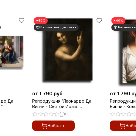
−40%
−40%
от 1 790 руб
от 1 790 р
рдо Да
Репродукция "Леонардо Да
Репродукци
 "
Винчи - Святой Иоанн
Винчи - Кол
Креститель "
0
Выбрать
Выбр