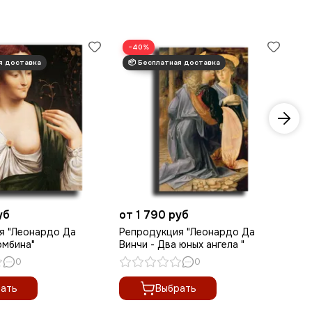
−40%
уб
от 1 790 руб
от
я "Леонардо Да
Репродукция "Леонардо Да
Ре
омбина"
Винчи - Два юных ангела "
Ви
0
0
ать
Выбрать