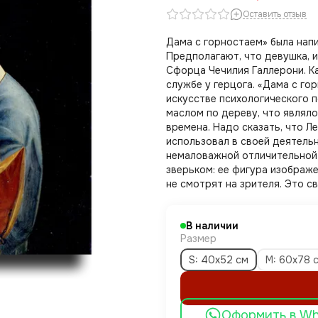
Оставить отзыв
Дама с горностаем» была напи
Предполагают, что девушка, 
Сфорца Чечилия Галлерони. Ка
службе у герцога. «Дама с го
искусстве психологического п
маслом по дереву, что являл
времена. Надо сказать, что Л
использовал в своей деятель
немаловажной отличительной
зверьком: ее фигура изображен
не смотрят на зрителя. Это 
В наличии
Размер
S: 40х52 см
M: 60х78 
Оформить в W