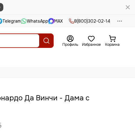
е
Telegram
WhatsApp
MAX
8(800)302-02-14
Профиль
Избранное
Корзина
нардо Да Винчи - Дама с
б