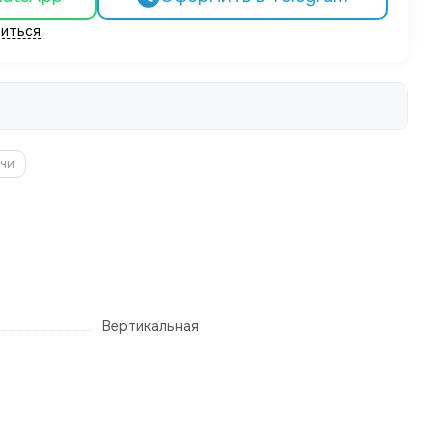
иться
нчи
Вертикальная