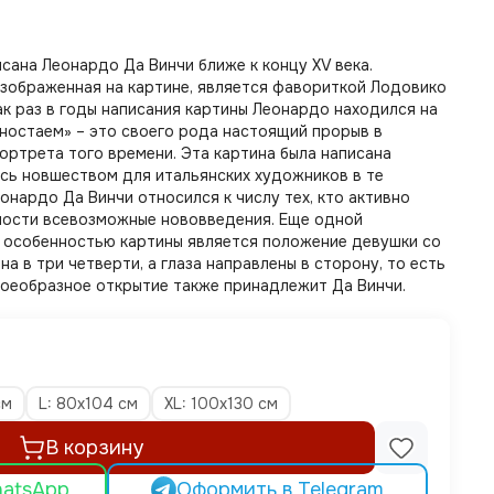
сана Леонардо Да Винчи ближе к концу XV века.
изображенная на картине, является фавориткой Лодовико
к раз в годы написания картины Леонардо находился на
рностаем» – это своего рода настоящий прорыв в
ортрета того времени. Эта картина была написана
ось новшеством для итальянских художников в те
еонардо Да Винчи относился к числу тех, кто активно
ности всевозможные нововведения. Еще одной
 особенностью картины является положение девушки со
а в три четверти, а глаза направлены в сторону, то есть
своеобразное открытие также принадлежит Да Винчи.
см
L: 80х104 см
XL: 100х130 см
В корзину
hatsApp
Оформить в Telegram