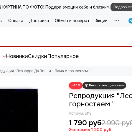
️ КАРТИНА ПО ФОТО! Подари эмоции себе и близким!
Подробне
ы
Оплата
Доставка
Обмен и возврат
Акции
и
Новинки
Скидки
Популярное
одукция "Леонардо Да Винчи - Дама с горностаем "
−40%
Репродукция "Лео
горностаем "
Артикул:
р118
1 790 руб
2 990 ру
Экономия
1 200 руб