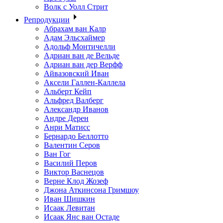
Волк с Уолл Стрит
Репродукции
Абрахам ван Калр
Адам Эльсхаймер
Адольф Монтичелли
Адриан ван де Вельде
Адриан ван дер Верфф
Айвазовский Иван
Аксели Галлен-Каллела
Альберт Кейп
Альфред Валберг
Александр Иванов
Андре Дерен
Анри Матисс
Бернардо Беллотто
Валентин Серов
Ван Гог
Василий Перов
Виктор Васнецов
Верне Клод Жозеф
Джона Аткинсона Гримшоу
Иван Шишкин
Исаак Левитан
Исаак Янс ван Остаде