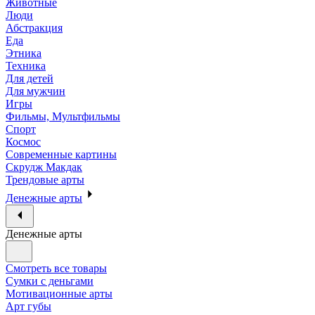
Животные
Люди
Абстракция
Еда
Этника
Техника
Для детей
Для мужчин
Игры
Фильмы, Мультфильмы
Спорт
Космос
Современные картины
Скрудж Макдак
Трендовые арты
Денежные арты
Денежные арты
Смотреть все товары
Сумки с деньгами
Мотивационные арты
Арт губы