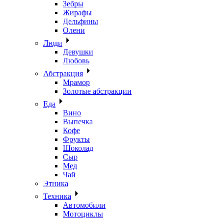
Зебры
Жирафы
Дельфины
Олени
Люди
Девушки
Любовь
Абстракция
Мрамор
Золотые абстракции
Еда
Вино
Выпечка
Кофе
Фрукты
Шоколад
Сыр
Мед
Чай
Этника
Техника
Автомобили
Мотоциклы