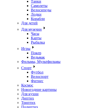
Танки
Самолеты
Велосипеды
Лодки
Корабли
Для детей
Для мужчин
Часы
Карты
Рыбалка
Игры
Покер
Ведьмак
Фильмы, Мультфильмы
Спорт
Футбол
Велоспорт
Фитнес
Космос
Новогодние картины
Для кухни
Диптих
Триптих
Полиптих