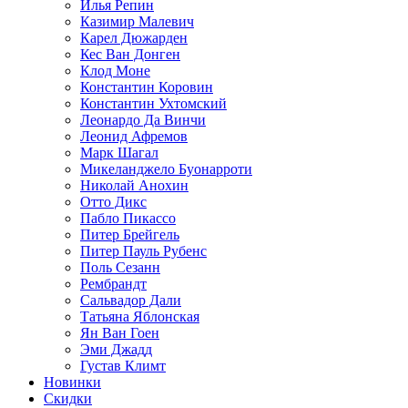
Илья Репин
Казимир Малевич
Карел Дюжарден
Кес Ван Донген
Клод Моне
Константин Коровин
Константин Ухтомский
Леонардо Да Винчи
Леонид Афремов
Марк Шагал
Микеланджело Буонарроти
Николай Анохин
Отто Дикс
Пабло Пикассо
Питер Брейгель
Питер Пауль Рубенс
Поль Сезанн
Рембрандт
Сальвадор Дали
Татьяна Яблонская
Ян Ван Гоен
Эми Джадд
Густав Климт
Новинки
Скидки