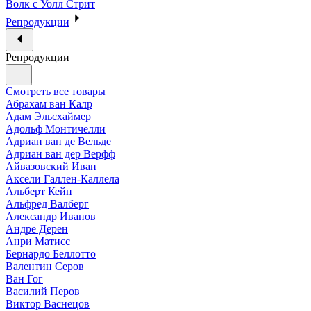
Волк с Уолл Стрит
Репродукции
Репродукции
Смотреть все товары
Абрахам ван Калр
Адам Эльсхаймер
Адольф Монтичелли
Адриан ван де Вельде
Адриан ван дер Верфф
Айвазовский Иван
Аксели Галлен-Каллела
Альберт Кейп
Альфред Валберг
Александр Иванов
Андре Дерен
Анри Матисс
Бернардо Беллотто
Валентин Серов
Ван Гог
Василий Перов
Виктор Васнецов