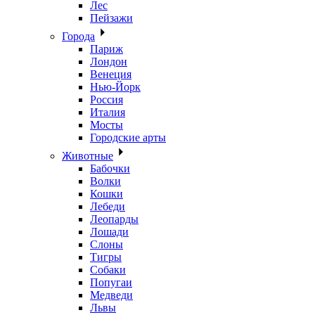
Лес
Пейзажи
Города
Париж
Лондон
Венеция
Нью-Йорк
Россия
Италия
Мосты
Городские арты
Животные
Бабочки
Волки
Кошки
Лебеди
Леопарды
Лошади
Слоны
Тигры
Собаки
Попугаи
Медведи
Львы