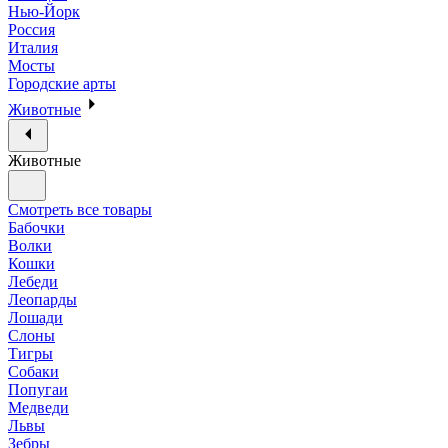
Нью-Йорк
Россия
Италия
Мосты
Городские арты
Животные
Животные
Смотреть все товары
Бабочки
Волки
Кошки
Лебеди
Леопарды
Лошади
Слоны
Тигры
Собаки
Попугаи
Медведи
Львы
Зебры