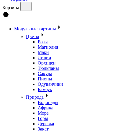
Корзина
Модульные картины
Цветы
Розы
Магнолия
Маки
Лилии
Орхидеи
Тюльпаны
Сакура
Пионы
Одуванчики
Бамбук
Природа
Водопады
Африка
Море
Горы
Деревья
Закат