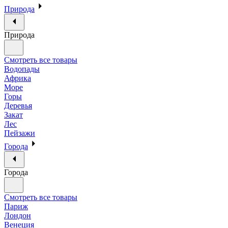
Природа
Природа
Смотреть все товары
Водопады
Африка
Море
Горы
Деревья
Закат
Лес
Пейзажи
Города
Города
Смотреть все товары
Париж
Лондон
Венеция