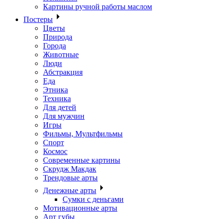
Картины ручной работы маслом
Постеры
Цветы
Природа
Города
Животные
Люди
Абстракция
Еда
Этника
Техника
Для детей
Для мужчин
Игры
Фильмы, Мультфильмы
Спорт
Космос
Современные картины
Скрудж Макдак
Трендовые арты
Денежные арты
Сумки с деньгами
Мотивационные арты
Арт губы