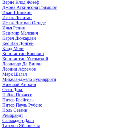
Верне Клод Жозеф
Джона Аткинсона Гримшоу
Иван Шишкин
Исаак Левитан
Исаак Янс ван Остаде
Илья Репин
Казимир Малевич
Карел Дюжарден
Кес Ван Донген
Клод Моне
Константин Коровин
Константин Ухтомский
Леонардо Да Винчи
Леонид Афремов
Марк Шагал
Микеланджело Буонарроти
Николай Анохин
Отто Дикс
Пабло Пикассо
Питер Брейгель
Питер Пауль Рубенс
Поль Сезанн
Рембрандт
Сальвадор Дали
Татьяна Яблонская