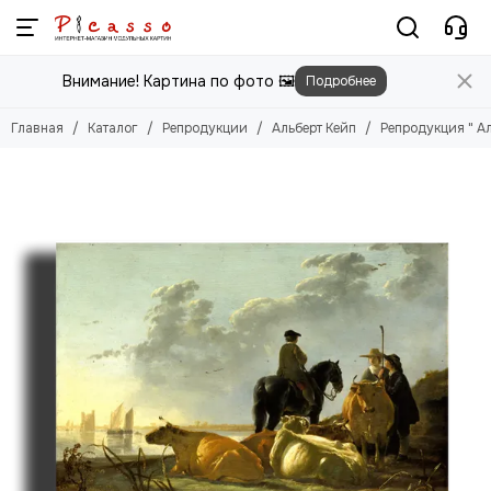
Репродукции
Внимание! Картина по фото 🖼️
Подробнее
Смотреть все товары
Абрахам ван Калр
Главная
Каталог
Репродукции
Альберт Кейп
Репродукция " А
Адам Эльсхаймер
Адольф Монтичелли
Адриан ван де Вельде
Адриан ван дер Верфф
Айвазовский Иван
Аксели Галлен-Каллела
Альберт Кейп
Альфред Валберг
Александр Иванов
Андре Дерен
Анри Матисс
Бернардо Беллотто
Валентин Серов
Ван Гог