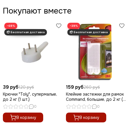
Покупают вместе
−68%
−39%
39 руб
159 руб
120 руб
260 руб
Крючки "Toly", супермалые,
Клейкие застежки для рамок
до 2 кг (1 шт.)
Command, большие, до 2 кг (1
шт.)
0
0
В корзину
В корзину